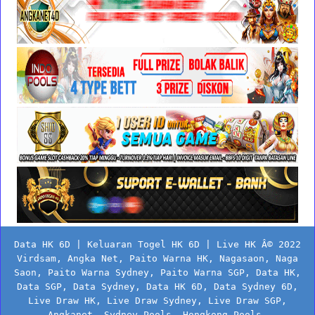
Data HK 6D | Keluaran Togel HK 6D | Live HK
Â©
2022
Virdsam
,
Angka Net
,
Paito Warna HK
,
Nagasaon
,
Naga
Saon
,
Paito Warna Sydney
,
Paito Warna SGP
,
Data HK
,
Data SGP
,
Data Sydney
,
Data HK 6D
,
Data Sydney 6D
,
Live Draw HK
,
Live Draw Sydney
,
Live Draw SGP
,
Angkanet
,
Sydney Pools
,
Hongkong Pools
,