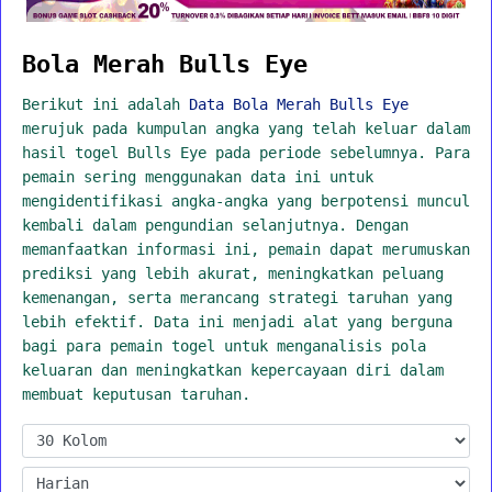
Bola Merah Bulls Eye
Berikut ini adalah
Data Bola Merah Bulls Eye
merujuk pada kumpulan angka yang telah keluar dalam
hasil togel Bulls Eye pada periode sebelumnya. Para
pemain sering menggunakan data ini untuk
mengidentifikasi angka-angka yang berpotensi muncul
kembali dalam pengundian selanjutnya. Dengan
memanfaatkan informasi ini, pemain dapat merumuskan
prediksi yang lebih akurat, meningkatkan peluang
kemenangan, serta merancang strategi taruhan yang
lebih efektif. Data ini menjadi alat yang berguna
bagi para pemain togel untuk menganalisis pola
keluaran dan meningkatkan kepercayaan diri dalam
membuat keputusan taruhan.