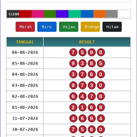
CLEAR
Merah
Biru
Hijau
Orange
Hitam
TANGGAL
RESULT
7
5
9
8
06-08-2026
9
3
8
5
05-08-2026
3
7
6
0
04-08-2026
9
7
3
0
03-08-2026
6
4
7
8
02-08-2026
2
1
6
8
01-08-2026
4
6
9
4
31-07-2026
7
5
8
0
30-07-2026