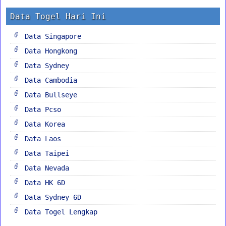
Data Togel Hari Ini
Data Singapore
Data Hongkong
Data Sydney
Data Cambodia
Data Bullseye
Data Pcso
Data Korea
Data Laos
Data Taipei
Data Nevada
Data HK 6D
Data Sydney 6D
Data Togel Lengkap