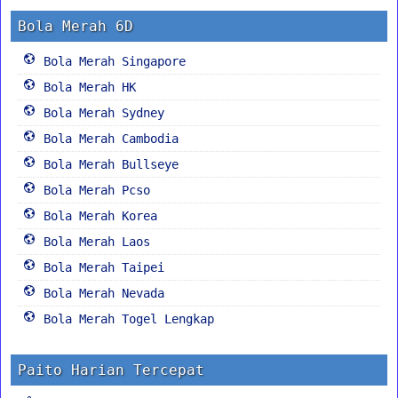
Bola Merah 6D
Bola Merah Singapore
Bola Merah HK
Bola Merah Sydney
Bola Merah Cambodia
Bola Merah Bullseye
Bola Merah Pcso
Bola Merah Korea
Bola Merah Laos
Bola Merah Taipei
Bola Merah Nevada
Bola Merah Togel Lengkap
Paito Harian Tercepat