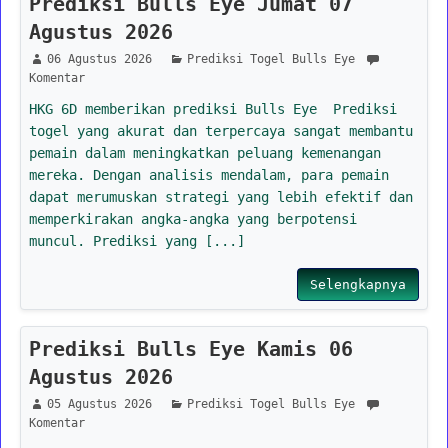
Prediksi Bulls Eye Jumat 07
Agustus 2026
06 Agustus 2026
Prediksi Togel Bulls Eye
Komentar
HKG 6D memberikan prediksi Bulls Eye Prediksi
togel yang akurat dan terpercaya sangat membantu
pemain dalam meningkatkan peluang kemenangan
mereka. Dengan analisis mendalam, para pemain
dapat merumuskan strategi yang lebih efektif dan
memperkirakan angka-angka yang berpotensi
muncul. Prediksi yang [...]
Selengkapnya
Prediksi Bulls Eye Kamis 06
Agustus 2026
05 Agustus 2026
Prediksi Togel Bulls Eye
Komentar