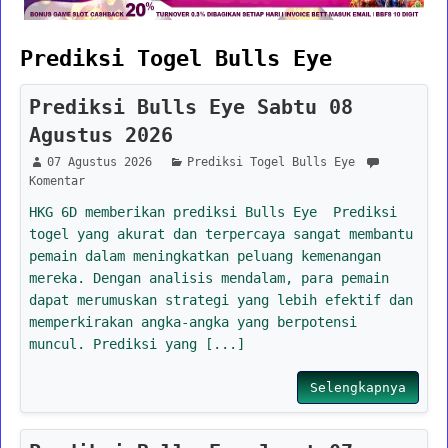
Prediksi Togel Bulls Eye
Prediksi Bulls Eye Sabtu 08
Agustus 2026
07 Agustus 2026
Prediksi Togel Bulls Eye
Komentar
HKG 6D memberikan prediksi Bulls Eye Prediksi
togel yang akurat dan terpercaya sangat membantu
pemain dalam meningkatkan peluang kemenangan
mereka. Dengan analisis mendalam, para pemain
dapat merumuskan strategi yang lebih efektif dan
memperkirakan angka-angka yang berpotensi
muncul. Prediksi yang [...]
Selengkapnya