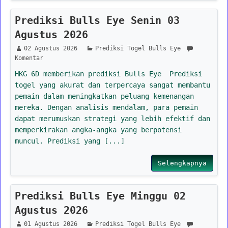
Prediksi Bulls Eye Senin 03
Agustus 2026
02 Agustus 2026
Prediksi Togel Bulls Eye
Komentar
HKG 6D memberikan prediksi Bulls Eye Prediksi
togel yang akurat dan terpercaya sangat membantu
pemain dalam meningkatkan peluang kemenangan
mereka. Dengan analisis mendalam, para pemain
dapat merumuskan strategi yang lebih efektif dan
memperkirakan angka-angka yang berpotensi
muncul. Prediksi yang [...]
Selengkapnya
Prediksi Bulls Eye Minggu 02
Agustus 2026
01 Agustus 2026
Prediksi Togel Bulls Eye