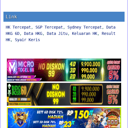
Link
HK Tercepat
,
SGP Tercepat
,
Sydney Tercepat
,
Data
HKG 6D
,
Data HKG
,
Data Jitu
,
Keluaran HK
,
Result
HK
,
Syair Keris