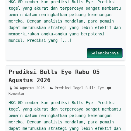
HKG 6D memberikan prediksi Bulls Eye Prediksi
togel yang akurat dan terpercaya sangat membantu
pemain dalam meningkatkan peluang kemenangan
mereka. Dengan analisis mendalam, para pemain
dapat merumuskan strategi yang lebih efektif dan
memperkirakan angka-angka yang berpotensi
muncul. Prediksi yang [...]
Selengkapnya
Prediksi Bulls Eye Rabu 05
Agustus 2026
04 Agustus 2026
Prediksi Togel Bulls Eye
Komentar
HKG 6D memberikan prediksi Bulls Eye Prediksi
togel yang akurat dan terpercaya sangat membantu
pemain dalam meningkatkan peluang kemenangan
mereka. Dengan analisis mendalam, para pemain
dapat merumuskan strategi yang lebih efektif dan