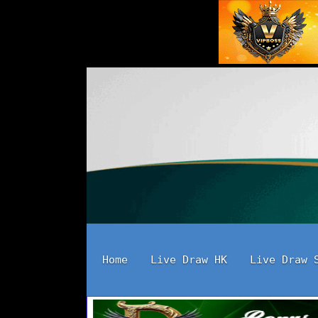
Home
Live Draw HK
Live Draw 