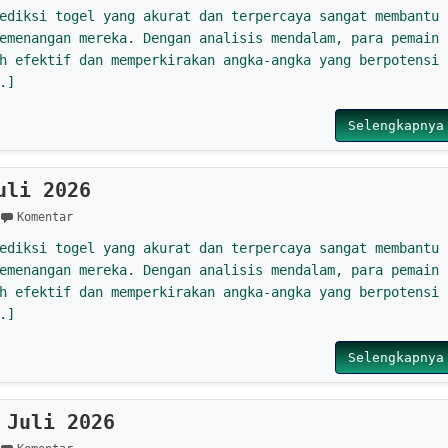
ediksi togel yang akurat dan terpercaya sangat membantu
emenangan mereka. Dengan analisis mendalam, para pemain
h efektif dan memperkirakan angka-angka yang berpotensi
.]
Selengkapnya
uli 2026
Komentar
ediksi togel yang akurat dan terpercaya sangat membantu
emenangan mereka. Dengan analisis mendalam, para pemain
h efektif dan memperkirakan angka-angka yang berpotensi
.]
Selengkapnya
 Juli 2026