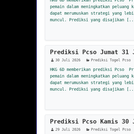
HKG 6D memberikan prediksi Pcso Pr
pemain dalam meningkatkan peluang k
dapat merumuskan strategi yang lebi
muncul. Prediksi yang disajikan [..
Prediksi Pcso Jumat 31 
30 Juli 2026
Prediksi Togel Pcso
HKG 6D memberikan prediksi Pcso Pr
pemain dalam meningkatkan peluang k
dapat merumuskan strategi yang lebi
muncul. Prediksi yang disajikan [..
Prediksi Pcso Kamis 30 
29 Juli 2026
Prediksi Togel Pcso