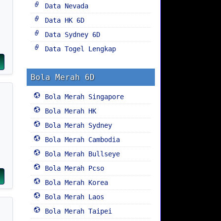
Data Nevada
Data HK 6D
Data Sydney 6D
Data Togel Lengkap
Bola Merah 6D
Bola Merah Singapore
Bola Merah HK
Bola Merah Sydney
Bola Merah Cambodia
Bola Merah Bullseye
Bola Merah Pcso
Bola Merah Korea
Bola Merah Laos
Bola Merah Taipei