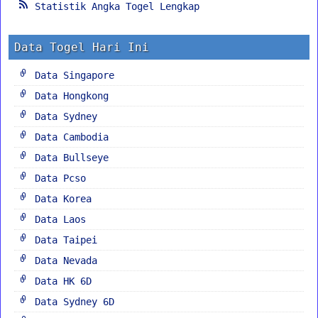
Statistik Angka Togel Lengkap
Data Togel Hari Ini
Data Singapore
Data Hongkong
Data Sydney
Data Cambodia
Data Bullseye
Data Pcso
Data Korea
Data Laos
Data Taipei
Data Nevada
Data HK 6D
Data Sydney 6D