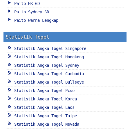
Paito HK 6D
Paito Sydney 6D
Paito Warna Lengkap
Statistik Togel
Statistik Angka Togel Singapore
Statistik Angka Togel Hongkong
Statistik Angka Togel Sydney
Statistik Angka Togel Cambodia
Statistik Angka Togel Bullseye
Statistik Angka Togel Pcso
Statistik Angka Togel Korea
Statistik Angka Togel Laos
Statistik Angka Togel Taipei
Statistik Angka Togel Nevada