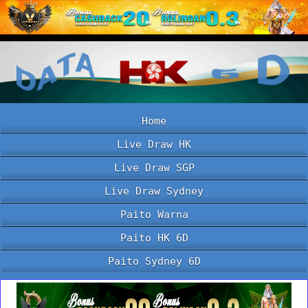
Home
Live Draw HK
Live Draw SGP
Live Draw Sydney
Paito Warna
Paito HK 6D
Paito Sydney 6D