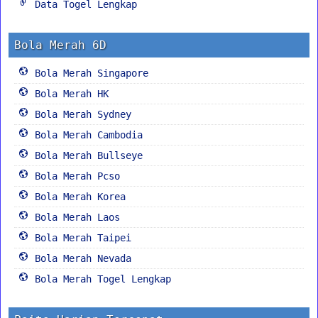
Data Togel Lengkap
Bola Merah 6D
Bola Merah Singapore
Bola Merah HK
Bola Merah Sydney
Bola Merah Cambodia
Bola Merah Bullseye
Bola Merah Pcso
Bola Merah Korea
Bola Merah Laos
Bola Merah Taipei
Bola Merah Nevada
Bola Merah Togel Lengkap