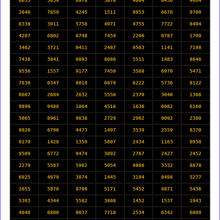
6653
5859
6978
5070
4084
0436
4664
2640
7859
4245
1511
0953
6676
9700
6338
3011
5758
4971
4755
7722
8404
4207
6802
6748
7454
2206
0787
1709
3462
3721
0411
2487
9563
1141
7198
7438
3841
0093
8086
5511
1483
8646
9556
1557
9177
7459
3568
6970
5471
7830
0347
8018
6874
6222
5736
8122
8607
2684
2632
5556
2370
3046
1366
9896
9488
1064
4516
1636
6082
6160
5065
8961
9838
2729
2962
9092
2380
9820
6796
4473
1497
3539
2559
8370
0179
1428
1359
5807
2434
1163
0950
9509
6772
9474
3892
2767
2427
2452
2279
5587
5902
5054
9866
3332
8878
6925
4979
3874
1445
3194
8498
5277
2055
5878
9700
5171
5452
4871
5436
5393
4344
5582
3808
1452
1537
1943
4048
6800
0037
7718
2534
6342
6089