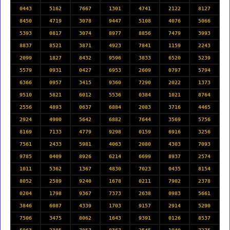
0443
5162
7667
1301
4741
2122
8127
8450
4719
3078
9447
5108
4076
5066
5393
0817
3074
8977
8856
7479
3993
8837
8521
3871
4923
7841
1159
2243
2099
1827
8432
9596
3833
6520
5239
5579
0931
0427
6953
2609
0797
5794
6366
0957
3415
9360
7290
2022
1373
9510
5821
6012
5536
0384
1021
8764
2556
4893
0637
6884
2083
3716
4465
2924
4900
5642
6882
7644
3569
5756
8169
7133
4779
9298
0159
6916
3256
7561
2433
5981
4063
2080
4303
7093
9785
0409
8926
6214
6699
8937
2574
1011
5362
1367
4830
7023
0435
8154
8052
2589
9240
1678
0211
7902
2378
0204
1798
9367
7373
2638
0983
5661
3846
6087
4339
1703
9157
2914
5290
7506
3475
8062
1643
9391
0126
8537