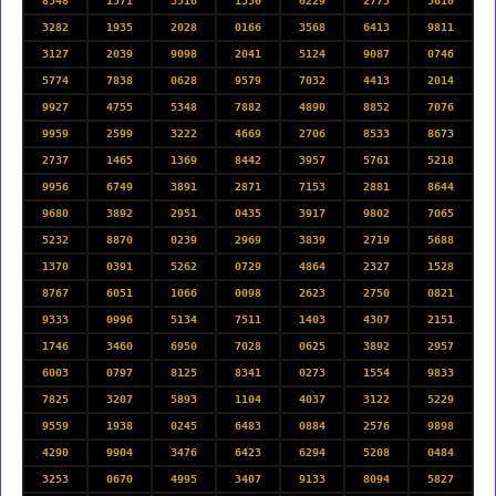
8548
1571
3516
1350
0229
2775
5610
3282
1935
2028
0166
3568
6413
9811
3127
2039
9098
2041
5124
9087
0746
5774
7838
0628
9579
7032
4413
2014
9927
4755
5348
7882
4890
8852
7076
9959
2599
3222
4669
2706
8533
8673
2737
1465
1369
8442
3957
5761
5218
9956
6749
3891
2871
7153
2881
8644
9680
3892
2951
0435
3917
9802
7065
5232
8870
0239
2969
3839
2719
5688
1370
0391
5262
0729
4864
2327
1528
8767
6051
1066
0098
2623
2750
0821
9333
0996
5134
7511
1403
4307
2151
1746
3460
6950
7028
0625
3892
2957
6003
0797
8125
8341
0273
1554
9833
7825
3207
5893
1104
4037
3122
5229
9559
1938
0245
6483
0884
2576
9898
4290
9904
3476
6423
6294
5208
0484
3253
0670
4995
3407
9133
8094
5827