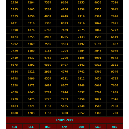
1756
7294
7374
9654
2253
4939
7380
1983
0005
3269
4966
9838
6555
5042
2855
1656
4932
6449
7110
8301
2690
6121
5716
1305
8823
8916
9842
2021
1090
4076
6760
7439
7675
7862
5277
8124
6255
8913
0205
2143
1593
6419
5092
3469
7530
4383
6492
9196
1887
7429
1400
1163
1204
8404
2046
5046
2419
5637
6752
1706
6185
6091
9343
6575
3392
0550
5407
9142
0513
2321
6884
0311
2902
4776
0742
4560
9546
0738
9096
4354
6211
9812
5434
4725
1938
8971
8684
8967
7448
6061
7666
4539
4643
2787
2944
3537
3767
1989
2939
8425
5273
7753
5258
7027
2346
9183
0721
3152
5105
7249
1500
2158
0080
4283
3152
3900
2652
3388
1700
TAHUN 2019
SEN
SEL
RAB
KAM
JUM
SAB
MIN