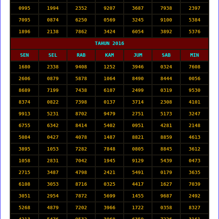
0995
1994
2352
9207
3687
7938
2397
7095
0874
6250
0569
3245
9100
5384
1896
2138
7862
3424
6054
3892
5376
TAHUN 2016
SEN
SEL
RAB
KAM
JUM
SAB
MIN
1680
2338
9408
1252
3946
0324
7608
2606
0879
5878
1064
8490
8444
0056
8689
7199
7438
6107
2499
0319
9530
8374
0822
7398
0137
3714
2308
4101
9913
5231
8702
9479
2751
5173
3247
6755
6342
8414
5402
0951
4281
2148
5084
0427
4078
1487
8821
8859
4613
3895
1053
7282
7848
0805
8845
3612
1058
2831
7042
1945
9129
5439
0473
2715
3487
4798
2421
5491
0179
3635
6108
3053
8716
0325
4417
1627
7039
3051
2954
7872
5699
1455
9687
2492
5268
4879
7202
3966
1722
0358
8327