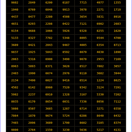
9602
2849
6200
0187
7715
4977
1355
1940
0769
6048
9913
3978
2271
1719
4437
0477
2280
4508
3654
5831
8916
4651
0293
2208
0422
7121
6902
2683
9154
9688
1066
5926
9328
8255
1620
5133
8327
7702
5348
8095
9544
4700
3689
0421
2043
9467
4005
6354
8713
9837
1925
5843
0592
8079
4630
1890
2063
5316
6900
3490
9078
2953
7169
8963
5893
8371
3028
8517
7802
3057
2403
1990
6674
2976
9110
3682
3944
2134
7490
6027
9416
0514
1224
8625
4502
6142
8960
7520
9342
3124
7291
5982
2237
6910
1328
3167
5330
7202
8035
6170
8654
6031
7336
8056
7112
5086
8507
3685
1287
6714
3271
0358
7864
1870
9674
5724
0286
8640
6432
7465
2096
3689
1790
8602
3105
8374
9800
2764
1559
3230
5636
5217
4131