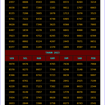
2457
8886
9543
1801
6572
0264
3214
8838
9647
7209
1162
9011
1767
6663
8155
7286
3695
1878
1713
1870
3523
0761
7222
6430
4740
6405
8767
8097
9620
8682
7346
3625
0360
5796
7995
6487
1834
4170
1355
6841
4460
7905
7923
0050
4752
0295
7943
9003
6704
0102
0992
8124
4207
2445
7871
9851
9377
6094
1145
1379
1095
4597
8559
TAHUN 2023
SEN
SEL
RAB
KAM
JUM
SAB
MIN
4970
9476
4034
4765
7636
0955
7968
8570
9275
9957
7768
9240
3148
5744
8306
8445
9742
5723
8639
7286
9997
1489
6761
0557
7408
2841
2425
7199
4229
8922
7123
7382
2289
8023
2344
2068
4149
7057
4189
1770
8078
4692
7454
1756
3745
9029
6615
8893
1931
2653
2644
3300
1758
0173
6743
2541