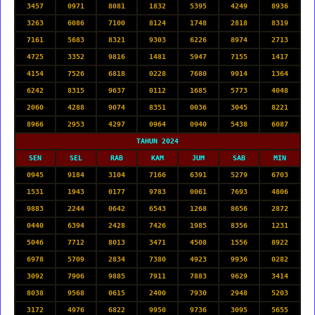
3457
0971
8081
1832
5395
4249
8936
3263
6086
7100
8124
1748
2818
8319
7161
5683
8321
9303
6226
8974
2713
4725
3352
9816
1481
5947
7155
1417
4154
7526
6818
0228
7680
9914
1364
6242
8315
9637
0112
1685
5773
4048
2060
4288
9074
8351
0036
3045
8221
8966
2953
4297
0964
0940
5438
6087
TAHUN 2024
SEN
SEL
RAB
KAM
JUM
SAB
MIN
0945
9184
3104
7166
6391
5279
6703
1531
1943
0177
9783
0061
7693
4806
9883
2244
0642
6543
1268
8656
2872
0440
6394
2428
7426
1985
8356
1231
5046
7712
8013
3471
4508
1556
8922
6978
5709
2834
7380
4923
9936
0282
3092
7906
9885
7911
7883
9629
3414
8038
9568
0615
2400
7930
2948
5203
3172
4976
6822
9950
9736
3095
5655