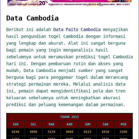
Data Cambodia
Berikut ini adalah
Data Paito Cambodia
menyajikan
hasil pengundian togel Cambodia dengan informasi
yang lengkap dan akurat. Alat ini sangat berguna
bagi pemain yang ingin menganalisis hasil
sebelumnya untuk merumuskan prediksi togel Cambodia
hari ini. Dengan pembaruan rutin dan akses yang
mudah, Data Cambodia menjadi sumber yang sangat
berguna bagi para penggemar togel dalam merancang
strategi permainan mereka. Melalui analisis data
ini, pemain dapat mengidentifikasi pola dan tren
keluaran sebelumnya untuk meningkatkan akurasi
prediksi dan peluang kemenangan dalam permainan.
TAHUN 2015
SEN
SEL
RAB
KAM
JUM
SAB
MIN
6240
9946
5134
4069
0215
8410
3286