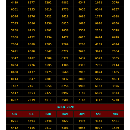
4489
8277
7292
4882
4347
1071
3579
0361
7153
6019
1776
5033
0544
0757
9546
9276
3422
8618
8080
1797
4088
7385
0386
1936
6813
1680
9920
6650
5238
6713
4592
1058
3539
2151
5578
2068
4122
8134
1477
0015
0494
6479
7004
8689
7385
2209
3208
4189
4624
5421
9380
5547
0772
7628
3671
7064
3347
0182
1309
6371
3439
6577
3035
9934
7726
0595
1306
8315
7755
2114
0480
9437
6975
5660
2913
0924
1485
8114
3347
9081
3837
0098
5975
9663
1407
7461
5654
8756
9998
6183
3596
5417
9653
2422
0997
7149
6499
4374
8287
2239
4011
2501
2163
3112
5270
TAHUN 2020
SEN
SEL
RAB
KAM
JUM
SAB
MIN
0701
3493
0348
7822
4495
4165
5481
5412
4155
0517
6301
6035
0027
1529