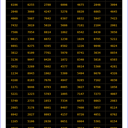
6196
0255
2780
6096
4675
2846
3094
2048
3060
4247
5278
8820
6865
4645
4069
5987
7042
0307
6832
5947
7415
7432
3819
5619
5686
7181
2184
2061
7506
7954
8814
1862
6542
0438
3850
9615
1308
6072
1230
1029
9795
5211
9891
0275
4395
8502
1226
9046
4824
3812
9109
7761
5970
8741
3634
8854
3136
9047
0420
1072
8340
5816
6593
3052
3269
5602
4577
8614
5360
4281
1134
8943
1962
5309
5494
9670
4326
4168
8183
7676
4947
9285
7162
4830
1171
9846
0793
8005
3027
9798
1858
5221
1223
5783
1095
7147
7273
4007
5749
2735
1953
7334
0475
0863
2983
2085
3178
6001
9407
7400
5057
0114
6942
2827
8093
4157
0726
4051
6762
1165
5106
2638
0651
6064
5301
0154