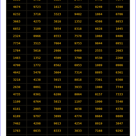
4674
9723
1617
2625
0249
4390
8232
3716
3323
9482
1864
0706
3663
4275
3816
1352
4598
8053
6852
3189
5054
8318
6828
1045
2324
0966
8553
7578
1068
0406
7734
3515
7064
9753
9844
0951
1784
5016
2986
6469
2555
2663
1483
1352
4509
3790
8530
2260
4790
1772
8562
6953
1089
0906
4642
5478
3664
7314
8895
6361
3218
4138
5915
8818
7391
9360
2630
0091
7849
3933
1980
7744
4735
0301
6286
8064
0157
7333
1109
6764
5815
1197
1990
5540
6181
2085
7609
4638
5990
4378
6189
9797
3899
4774
8664
0809
7462
4298
9013
4254
8919
3847
1783
0835
8333
3833
7168
9292