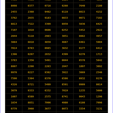
8098
0377
0716
9260
7640
2180
2455
2360
9492
0119
8015
4152
3762
2935
9183
0833
0071
7192
8813
7522
3399
6959
5036
6425
7107
1810
0606
0252
5452
2922
2044
5118
2903
3051
0882
4957
3864
6810
4859
4687
6461
5904
7014
0783
0985
3632
0177
6412
1306
0207
2832
4399
9278
1713
3783
1356
5491
0044
0578
5842
8807
2200
2203
2847
1897
3892
9970
0227
9382
3922
3869
2546
7590
5304
8376
6586
8932
9176
4326
8721
5499
8591
0909
8014
3079
9333
6332
7019
1235
5600
1607
6589
2575
8741
9043
1296
1034
8851
7996
4980
6108
7996
0779
3960
3077
8073
3354
3131