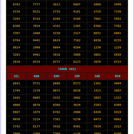
0763
7777
3613
0897
2066
5949
4334
0531
2735
9181
5728
7336
3205
8310
0280
9269
7062
5982
8366
7854
4342
1305
0388
7392
3367
1060
4150
1527
8651
6661
6704
0441
6624
7582
8839
9235
8824
1999
8094
0564
1239
1228
5283
9461
5818
5089
4881
XXXX
7638
9574
9772
6223
3976
8715
TAHUN 2022
SEL
RAB
KAM
JUM
SAB
MIN
8841
9751
6686
8573
1361
4904
1794
2179
0075
6839
1415
3667
2445
6885
4332
3002
3893
1322
4966
0870
0396
3634
2503
8369
9887
1079
6782
2600
6426
6419
9058
5214
7383
5236
8473
0962
5742
8177
5418
9501
7034
2515
7900
7308
7368
1126
3685
4269