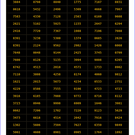
3884
0798
8840
1775
7187
6931
0618
5432
2490
5309
4668
7967
7583
4330
7128
2503
6169
9608
2621
5102
5925
1155
2647
6294
2416
7720
7367
1988
7196
7088
8391
3238
5380
1374
0685
2826
8391
2124
9562
2982
1426
6068
7648
0048
9144
2425
3745
0799
7600
0128
5135
3994
9808
6205
6742
4513
2018
4571
1733
8902
7110
3808
4258
8174
4060
9812
1621
2015
5673
4234
0533
2751
4229
8586
7555
9196
4723
4723
3916
6185
7088
9772
8716
8112
3723
0946
9998
6909
1646
3981
0662
7206
1702
7220
9123
5629
3473
6618
4514
2042
7916
8424
1302
5606
7594
7627
6359
9849
5061
4608
8981
0905
1764
1892