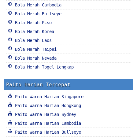
Bola Merah Cambodia
Bola Merah Bullseye
Bola Merah Pcso
Bola Merah Korea
Bola Merah Laos
Bola Merah Taipei
Bola Merah Nevada
Bola Merah Togel Lengkap
Paito Harian Tercepat
Paito Warna Harian Singapore
Paito Warna Harian Hongkong
Paito Warna Harian Sydney
Paito Warna Harian Cambodia
Paito Warna Harian Bullseye