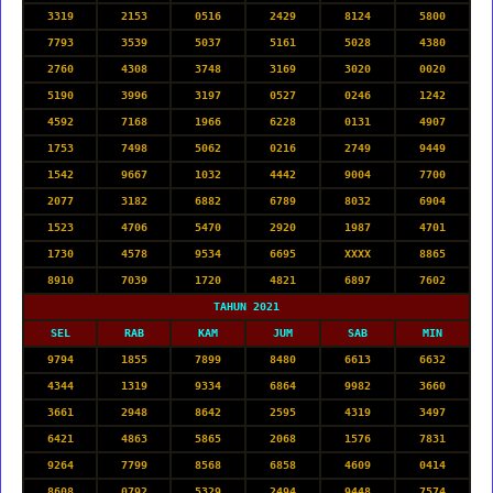
3319
2153
0516
2429
8124
5800
7793
3539
5037
5161
5028
4380
2760
4308
3748
3169
3020
0020
5190
3996
3197
0527
0246
1242
4592
7168
1966
6228
0131
4907
1753
7498
5062
0216
2749
9449
1542
9667
1032
4442
9004
7700
2077
3182
6882
6789
8032
6904
1523
4706
5470
2920
1987
4701
1730
4578
9534
6695
XXXX
8865
8910
7039
1720
4821
6897
7602
TAHUN 2021
SEL
RAB
KAM
JUM
SAB
MIN
9794
1855
7899
8480
6613
6632
4344
1319
9334
6864
9982
3660
3661
2948
8642
2595
4319
3497
6421
4863
5865
2068
1576
7831
9264
7799
8568
6858
4609
0414
8608
0792
5329
2494
9448
7574