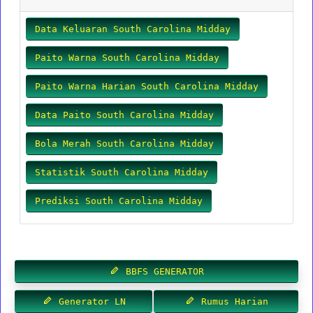
Data Keluaran South Carolina Midday
Paito Warna South Carolina Midday
Paito Warna Harian South Carolina Midday
Data Paito South Carolina Midday
Bola Merah South Carolina Midday
Statistik South Carolina Midday
Prediksi South Carolina Midday
BBFS GENERATOR
Generator LN
Rumus Harian