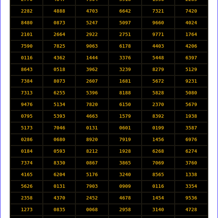
2282
4888
4703
6642
7321
7420
8480
0873
5247
5097
9660
4024
2101
2664
2922
2751
9771
1764
7590
7825
9063
6178
4403
4206
0116
4362
1444
3376
5448
6397
8643
0518
3962
3239
8279
5129
7384
8073
2607
1681
5672
9231
7313
6255
5396
8188
5828
5080
9476
5134
7820
6150
2370
5679
0795
5393
4663
1579
8392
1938
5173
7046
0131
0601
0199
3587
0286
0680
8920
7919
1456
6976
0184
0593
8212
1928
6268
6274
7374
8330
0867
3865
7069
3760
4165
6204
5176
3240
8565
1338
5626
0131
7903
0909
0116
3354
2358
4370
2452
4678
1454
9536
1273
0835
0068
2958
3140
4728