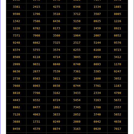
3381
2415
4275
0348
1534
1885
9590
1796
3518
3712
3587
8005
1342
7586
6436
5159
0925
1226
1226
6782
8173
9637
2459
8921
7371
7908
3560
1964
2007
6052
9248
6662
7325
2517
5144
9576
8374
5755
3574
6255
6168
9723
8569
6118
4714
3045
0954
3412
2999
9031
8840
8740
8693
1170
0630
2877
7539
7361
3385
9247
2738
8503
5011
2874
1600
3952
7668
8903
8938
0744
7761
1183
8810
7766
3162
3433
2334
4790
4443
9332
8724
5454
7263
5672
8802
0477
1862
7345
1780
2557
7128
4963
3833
2052
3740
5652
3688
1731
0249
2069
6942
4038
0459
4579
0874
3163
0929
7017