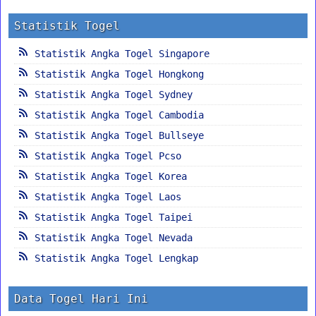
Statistik Togel
Statistik Angka Togel Singapore
Statistik Angka Togel Hongkong
Statistik Angka Togel Sydney
Statistik Angka Togel Cambodia
Statistik Angka Togel Bullseye
Statistik Angka Togel Pcso
Statistik Angka Togel Korea
Statistik Angka Togel Laos
Statistik Angka Togel Taipei
Statistik Angka Togel Nevada
Statistik Angka Togel Lengkap
Data Togel Hari Ini