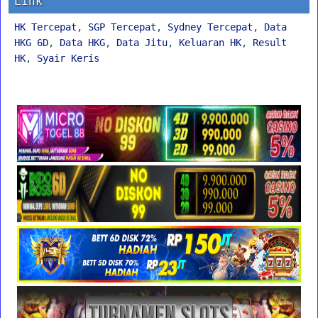
Link
HK Tercepat
,
SGP Tercepat
,
Sydney Tercepat
,
Data
HKG 6D
,
Data HKG
,
Data Jitu
,
Keluaran HK
,
Result
HK
,
Syair Keris