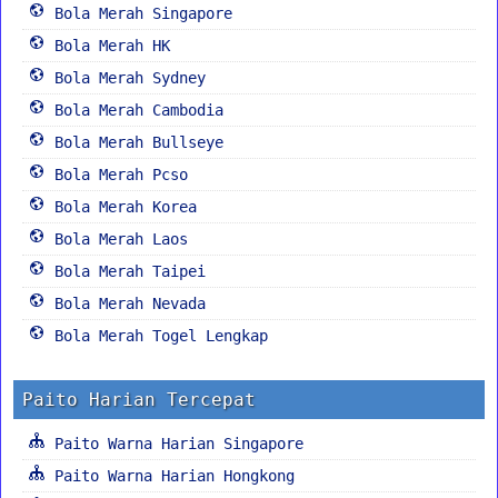
Bola Merah Singapore
Bola Merah HK
Bola Merah Sydney
Bola Merah Cambodia
Bola Merah Bullseye
Bola Merah Pcso
Bola Merah Korea
Bola Merah Laos
Bola Merah Taipei
Bola Merah Nevada
Bola Merah Togel Lengkap
Paito Harian Tercepat
Paito Warna Harian Singapore
Paito Warna Harian Hongkong