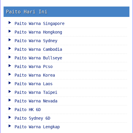
Paito Hari Ini
Paito Warna Singapore
Paito Warna Hongkong
Paito Warna Sydney
Paito Warna Cambodia
Paito Warna Bullseye
Paito Warna Pcso
Paito Warna Korea
Paito Warna Laos
Paito Warna Taipei
Paito Warna Nevada
Paito HK 6D
Paito Sydney 6D
Paito Warna Lengkap