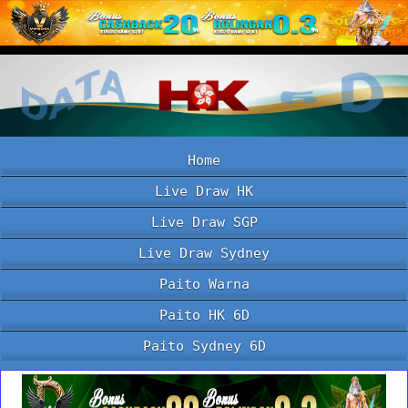
Home
Live Draw HK
Live Draw SGP
Live Draw Sydney
Paito Warna
Paito HK 6D
Paito Sydney 6D