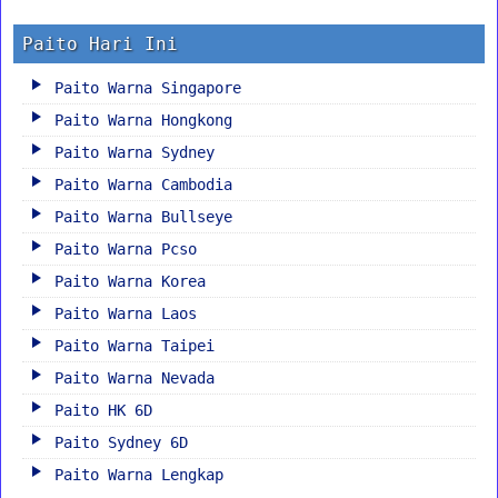
Paito Hari Ini
Paito Warna Singapore
Paito Warna Hongkong
Paito Warna Sydney
Paito Warna Cambodia
Paito Warna Bullseye
Paito Warna Pcso
Paito Warna Korea
Paito Warna Laos
Paito Warna Taipei
Paito Warna Nevada
Paito HK 6D
Paito Sydney 6D
Paito Warna Lengkap