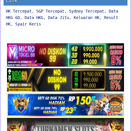
Link
HK Tercepat
,
SGP Tercepat
,
Sydney Tercepat
,
Data
HKG 6D
,
Data HKG
,
Data Jitu
,
Keluaran HK
,
Result
HK
,
Syair Keris