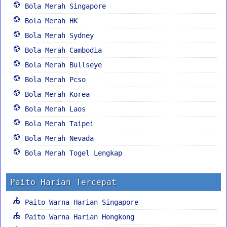
Bola Merah Singapore
Bola Merah HK
Bola Merah Sydney
Bola Merah Cambodia
Bola Merah Bullseye
Bola Merah Pcso
Bola Merah Korea
Bola Merah Laos
Bola Merah Taipei
Bola Merah Nevada
Bola Merah Togel Lengkap
Paito Harian Tercepat
Paito Warna Harian Singapore
Paito Warna Harian Hongkong