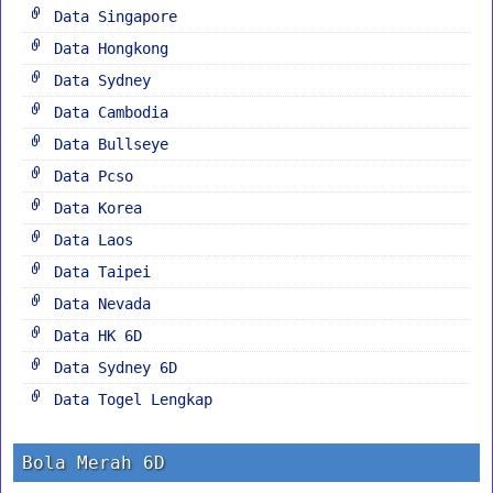
Data Singapore
Data Hongkong
Data Sydney
Data Cambodia
Data Bullseye
Data Pcso
Data Korea
Data Laos
Data Taipei
Data Nevada
Data HK 6D
Data Sydney 6D
Data Togel Lengkap
Bola Merah 6D