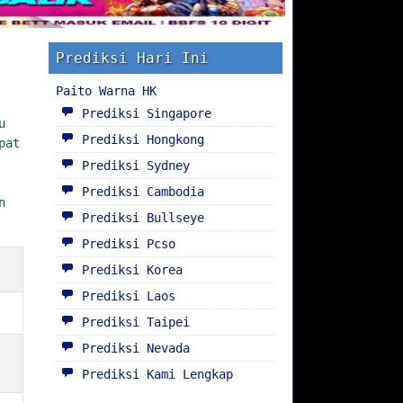
Prediksi Hari Ini
Paito Warna HK
Prediksi Singapore
u
Prediksi Hongkong
pat
Prediksi Sydney
Prediksi Cambodia
n
Prediksi Bullseye
Prediksi Pcso
Prediksi Korea
Prediksi Laos
Prediksi Taipei
Prediksi Nevada
Prediksi Kami Lengkap