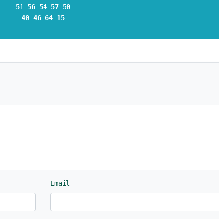
51 56 54 57 50
40 46 64 15
Email