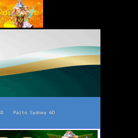
6D
Paito Sydney 6D