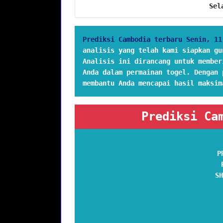
Sel
Prediksi Cambodia terbaru Senin, 11
analisis yang telah kami siapkan gu
Analisis ini dirancang untuk member
Anda dalam permainan togel. Dengan 
membantu Anda mencapai hasil maksim
Prediksi Ca
P
S