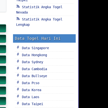
Taipei
Statistik Angka Togel
Nevada
Statistik Angka Togel
Lengkap
Data Togel Hari Ini
Data Singapore
Data Hongkong
Data Sydney
Data Cambodia
Data Bullseye
Data Pcso
Data Korea
Data Laos
Data Taipei