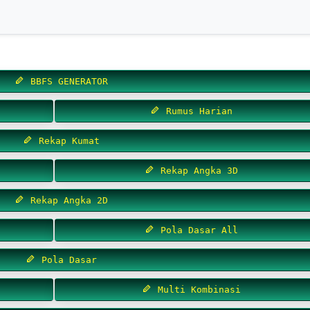
BBFS GENERATOR
Rumus Harian
Rekap Kumat
Rekap Angka 3D
Rekap Angka 2D
Pola Dasar All
Pola Dasar
Multi Kombinasi