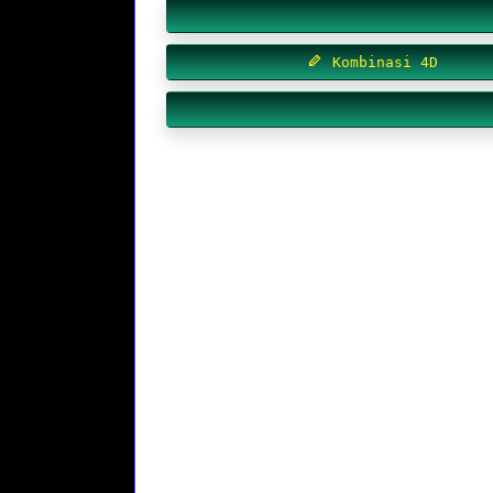
Kombinasi 4D