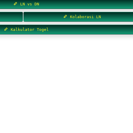
LN vs DN
Kolaborasi LN
Kalkulator Togel