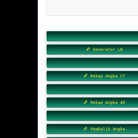
Kirim Komentar
Generator LN
Rekap Angka CT
Rekap Angka 4D
Pembalik Angka