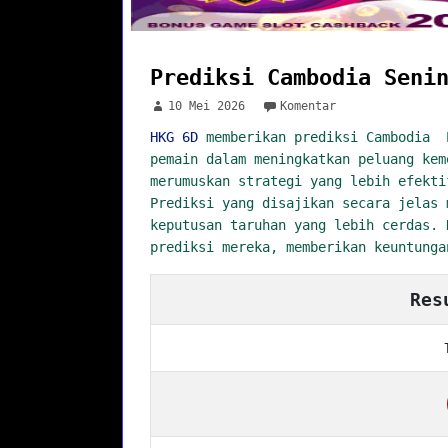
Prediksi Cambodia Seni
10 Mei 2026
Komentar
HKG 6D
memberikan prediksi Cambodia 
pemain dalam meningkatkan peluang ke
merumuskan strategi yang lebih efekti
Prediksi yang disajikan secara jelas
keputusan taruhan yang lebih cerdas. 
prediksi mereka, memberikan keuntunga
Res