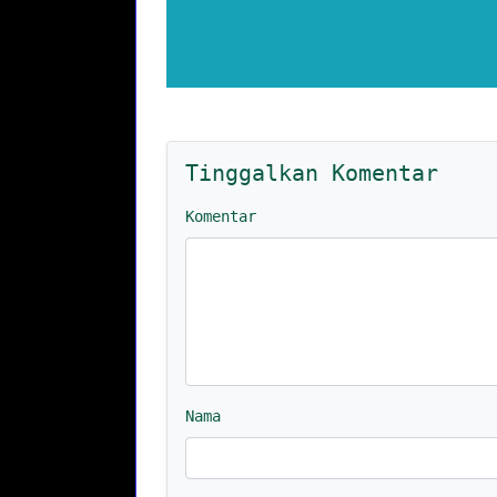
Tinggalkan Komentar
Komentar
Nama