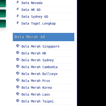
Data Nevada
Data HK 6D
Data Sydney 6D
Data Togel Lengkap
Bola Merah 6D
Bola Merah Singapore
Bola Merah HK
Bola Merah Sydney
Bola Merah Cambodia
Bola Merah Bullseye
Bola Merah Pcso
Bola Merah Korea
Bola Merah Laos
Bola Merah Taipei