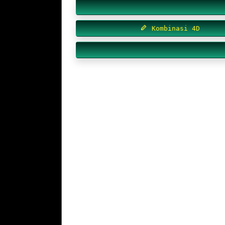
Kombinasi 4D