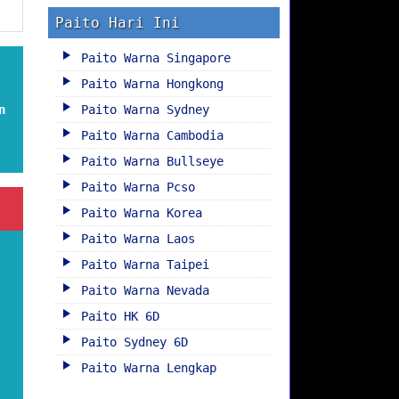
Paito Hari Ini
Paito Warna Singapore
Paito Warna Hongkong
n
Paito Warna Sydney
Paito Warna Cambodia
Paito Warna Bullseye
Paito Warna Pcso
Paito Warna Korea
Paito Warna Laos
Paito Warna Taipei
Paito Warna Nevada
Paito HK 6D
Paito Sydney 6D
Paito Warna Lengkap