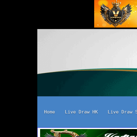
Home
Live Draw HK
Live Draw 