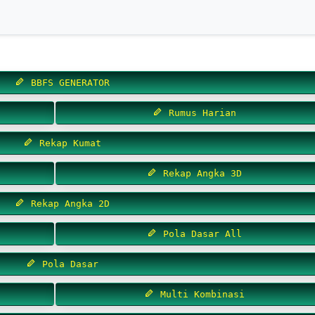
BBFS GENERATOR
Rumus Harian
Rekap Kumat
Rekap Angka 3D
Rekap Angka 2D
Pola Dasar All
Pola Dasar
Multi Kombinasi