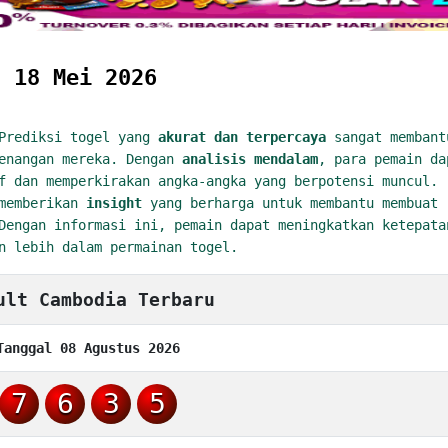
n 18 Mei 2026
Prediksi togel yang
akurat dan terpercaya
sangat membant
menangan mereka. Dengan
analisis mendalam
, para pemain da
f dan memperkirakan angka-angka yang berpotensi muncul.
 memberikan
insight
yang berharga untuk membantu membuat
Dengan informasi ini, pemain dapat meningkatkan ketepata
n lebih dalam permainan togel.
ult Cambodia Terbaru
Tanggal 08 Agustus 2026
7
6
3
5