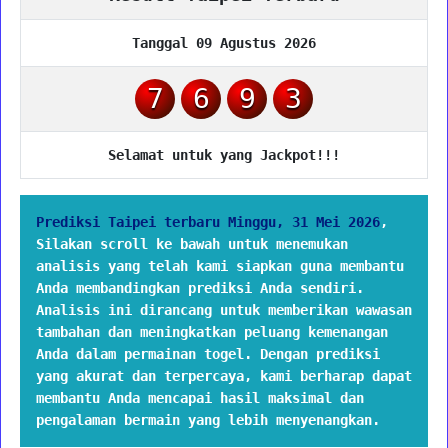
Tanggal 09 Agustus 2026
7
6
9
3
Selamat untuk yang Jackpot!!!
Prediksi Taipei terbaru Minggu, 31 Mei 2026
,
Silakan scroll ke bawah untuk menemukan
analisis yang telah kami siapkan guna membantu
Anda membandingkan prediksi Anda sendiri.
Analisis ini dirancang untuk memberikan wawasan
tambahan dan meningkatkan peluang kemenangan
Anda dalam permainan togel. Dengan prediksi
yang akurat dan terpercaya, kami berharap dapat
membantu Anda mencapai hasil maksimal dan
pengalaman bermain yang lebih menyenangkan.