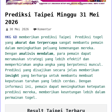
Prediksi Taipei Minggu 31 Mei
2026
30 Mei 2026
Komentar
HKG 6D
memberikan prediksi Taipei Prediksi togel
yang
akurat dan terpercaya
sangat membantu pemain
dalam meningkatkan peluang kemenangan mereka.
Dengan
analisis mendalam
, para pemain dapat
merumuskan strategi yang lebih efektif dan
memperkirakan angka-angka yang berpotensi muncul.
Prediksi yang disajikan secara jelas memberikan
insight
yang berharga untuk membantu membuat
keputusan taruhan yang lebih cerdas. Dengan
informasi ini, pemain dapat meningkatkan ketepatan
prediksi mereka, memberikan keuntungan lebih dalam
permainan togel.
Result Taipei Terbaru