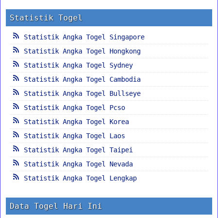
Statistik Togel
Statistik Angka Togel Singapore
Statistik Angka Togel Hongkong
Statistik Angka Togel Sydney
Statistik Angka Togel Cambodia
Statistik Angka Togel Bullseye
Statistik Angka Togel Pcso
Statistik Angka Togel Korea
Statistik Angka Togel Laos
Statistik Angka Togel Taipei
Statistik Angka Togel Nevada
Statistik Angka Togel Lengkap
Data Togel Hari Ini