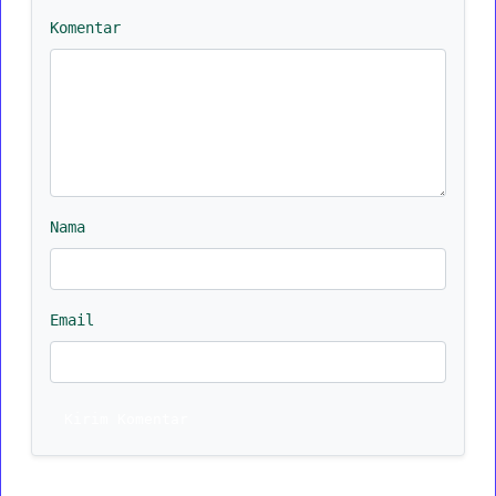
Komentar
Nama
Email
Kirim Komentar