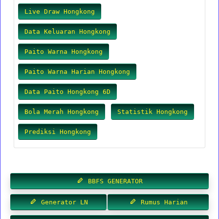
Live Draw Hongkong
Data Keluaran Hongkong
Paito Warna Hongkong
Paito Warna Harian Hongkong
Data Paito Hongkong 6D
Bola Merah Hongkong
Statistik Hongkong
Prediksi Hongkong
BBFS GENERATOR
Generator LN
Rumus Harian