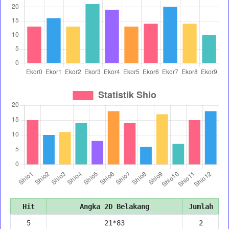
Hit
Angka 2D Belakang
Jumlah
5
21*83
2