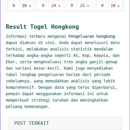
9
20
9
24
9
21
9
10
x
x
x
x
Result Togel Hongkong
Informasi terbaru mengenai
Pengeluaran hongkong
dapat diakses di sini. Anda dapat menelusuri data
terkini, melakukan analisis statistik mendalam
terhadap angka-angka seperti AS, Kop, Kepala, dan
Ekor, serta mengevaluasi tren angka ganjil-genap
dan variasi besar-kecil. Kami juga menyediakan
tabel lengkap pengeluaran harian dari periode
sebelumnya, yang memudahkan analisis yang lebih
komprehensif. Dengan data yang terus diperbarui,
pemain dapat menggunakan informasi ini untuk
memperkuat strategi taruhan dan meningkatkan
peluang kemenangan.
POST TERKAIT