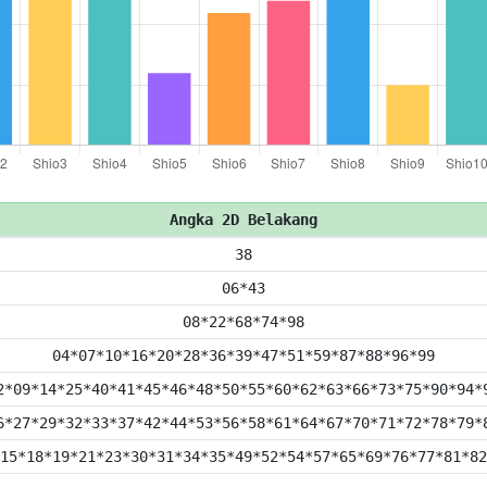
Angka 2D Belakang
38
06*43
08*22*68*74*98
04*07*10*16*20*28*36*39*47*51*59*87*88*96*99
2*09*14*25*40*41*45*46*48*50*55*60*62*63*66*73*75*90*94*
6*27*29*32*33*37*42*44*53*56*58*61*64*67*70*71*72*78*79*
15*18*19*21*23*30*31*34*35*49*52*54*57*65*69*76*77*81*82