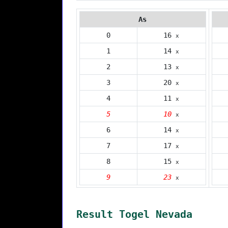
As
0
16
x
1
14
x
2
13
x
3
20
x
4
11
x
5
10
x
6
14
x
7
17
x
8
15
x
9
23
x
Result Togel Nevada