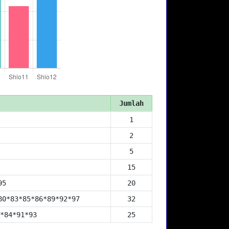
Jumlah
1
2
5
15
95
20
80*83*85*86*89*92*97
32
*84*91*93
25