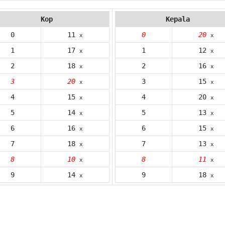
Kop
Kepala
0
11
0
20
x
x
1
17
1
12
x
x
2
18
2
16
x
x
3
20
3
15
x
x
4
15
4
20
x
x
5
14
5
13
x
x
6
16
6
15
x
x
7
18
7
13
x
x
8
10
8
11
x
x
9
14
9
18
x
x