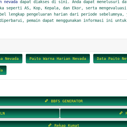
n nevada
dapat diakses di sini. Anda dapat menelusuri da
ka seperti AS, Kop, Kepala, dan Ekor, serta mengevaluasi
bel lengkap pengeluaran harian dari periode sebelumnya, 
diperbarui, pemain dapat menggunakan informasi ini untuk
na Nevada
Paito Warna Harian Nevada
Data Paito Ne
da
BBFS GENERATOR
LN
R
Rekap Kumat