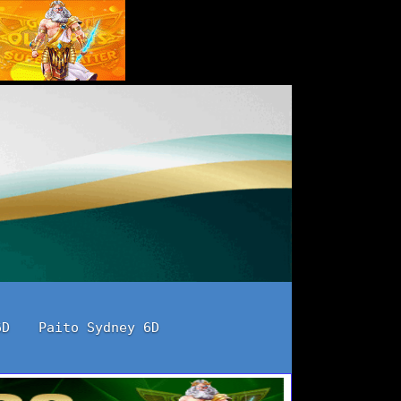
6D
Paito Sydney 6D