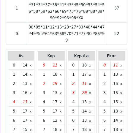
*31*34*37*38*41*43*45*50*53*54*5
1
37
6*58*59*62*66*69*73*76*80*88*89*
90*92*96*98*XX
00*05*11*12*16*20*27*33*40*44*47
0
*49*55*61*63*68*70*71*77*82*86*9
22
9
As
Kop
Kepala
Ekor
0
14
0
11
0
18
0
11
x
x
x
x
1
14
1
18
1
17
1
13
x
x
x
x
2
13
2
19
2
11
2
16
x
x
x
x
3
16
3
13
3
20
3
16
x
x
x
x
4
13
4
17
4
13
4
15
x
x
x
x
5
17
5
17
5
14
5
18
x
x
x
x
6
17
6
12
6
13
6
14
x
x
x
x
7
15
7
18
7
18
7
18
x
x
x
x