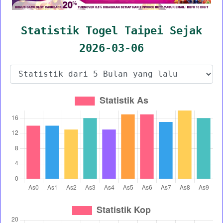
Statistik Togel Taipei Sejak
2026-03-06