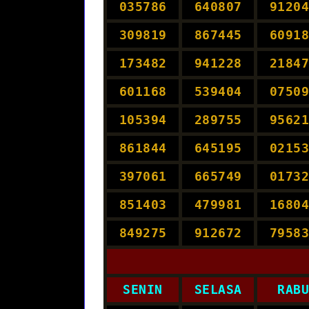
035786
640807
91204
309819
867445
60918
173482
941228
21847
601168
539404
07509
105394
289755
95621
861844
645195
02153
397061
665749
01732
851403
479981
16804
849275
912672
79583
SENIN
SELASA
RABU