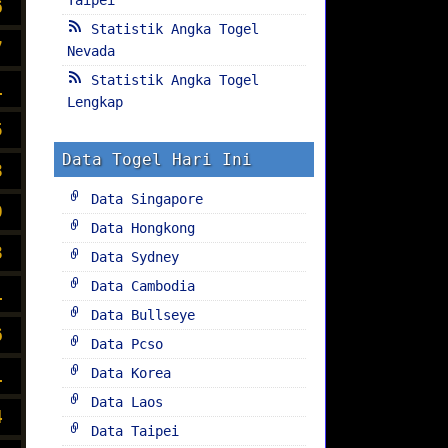
Taipei
6
Statistik Angka Togel
7
Nevada
Statistik Angka Togel
1
Lengkap
5
Data Togel Hari Ini
3
Data Singapore
9
Data Hongkong
3
Data Sydney
Data Cambodia
1
Data Bullseye
6
Data Pcso
1
Data Korea
Data Laos
4
Data Taipei