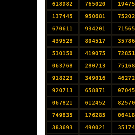
618982
765020
19475
137445
950681
75202
670611
934201
71565
439528
804517
35786
530150
419075
72851
063768
280713
75168
918223
349016
46272
920713
658871
97045
067821
612452
82570
749835
176285
06418
383693
490021
35174