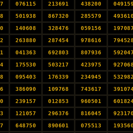
7
076115
213691
438200
04915
8
501938
867320
285579
49361
0
140608
328476
059156
19708
2
263880
287454
978616
79452
1
041363
692803
807936
59204
4
175530
503217
423975
92706
8
095403
176339
234945
53298
6
386090
109768
743617
39107
0
239157
012853
960501
60182
3
121057
296376
816045
92317
7
648750
890601
075513
19356