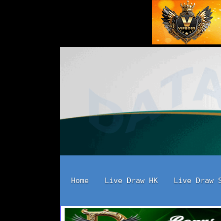
Home
Live Draw HK
Live Draw 