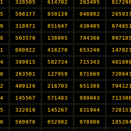
1
328505
614702
263495
81729
5
598177
859139
048892
26593
9
318971
851647
430405
07465
8
503570
138095
784366
90718
1
069822
416270
653240
14782
4
389015
582734
715343
40169
6
263501
127959
871669
72064
2
409126
216703
651388
79412
4
145567
571483
989043
71330
5
322610
145267
831944
72815
6
569076
052982
978806
18520