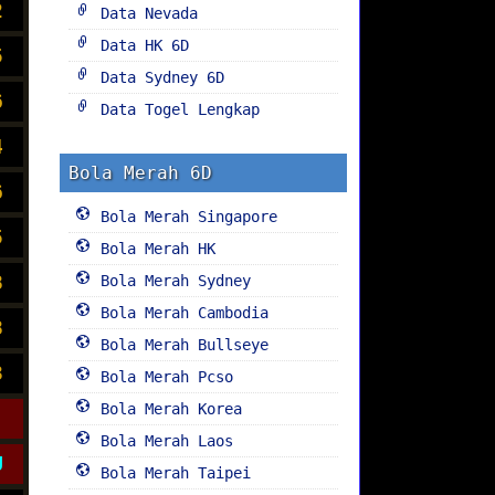
2
Data Nevada
Data HK 6D
5
Data Sydney 6D
6
Data Togel Lengkap
4
Bola Merah 6D
6
Bola Merah Singapore
5
Bola Merah HK
8
Bola Merah Sydney
Bola Merah Cambodia
8
Bola Merah Bullseye
3
Bola Merah Pcso
Bola Merah Korea
Bola Merah Laos
U
Bola Merah Taipei