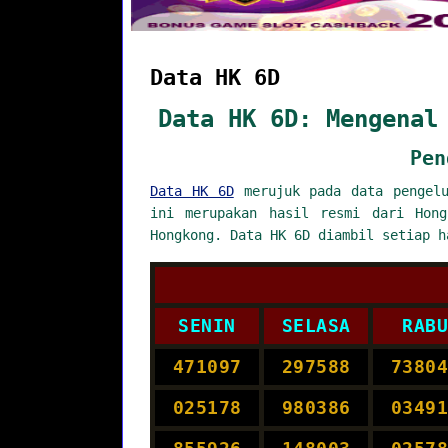
Data HK 6D
Data HK 6D: Mengenal
Pen
Data HK 6D
merujuk pada data pengelu
ini merupakan hasil resmi dari Hong
Hongkong. Data HK 6D diambil setiap h
SENIN
SELASA
RABU
471097
297588
73804
025178
980386
03491