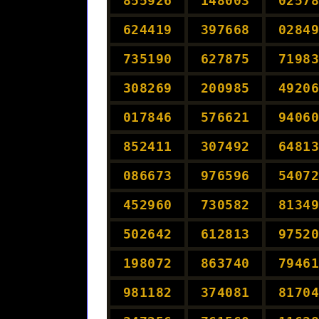
855926
148003
02578
624419
397668
02849
735190
627875
71983
308269
200985
49206
017846
576621
94060
852411
307492
64813
086673
976596
54072
452960
730582
81349
502642
612813
97520
198072
863740
79461
981182
374081
81704