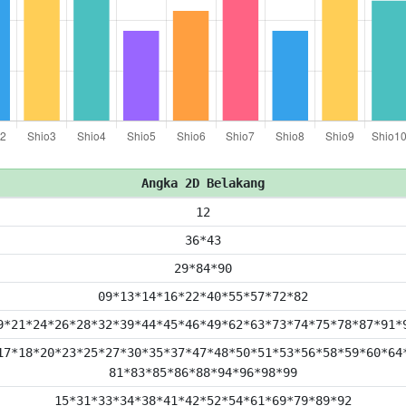
Angka 2D Belakang
12
36*43
29*84*90
09*13*14*16*22*40*55*57*72*82
9*21*24*26*28*32*39*44*45*46*49*62*63*73*74*75*78*87*91*
17*18*20*23*25*27*30*35*37*47*48*50*51*53*56*58*59*60*64
81*83*85*86*88*94*96*98*99
15*31*33*34*38*41*42*52*54*61*69*79*89*92