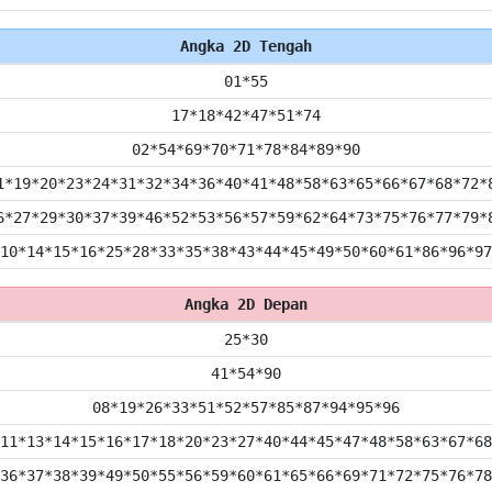
Angka 2D Tengah
01*55
17*18*42*47*51*74
02*54*69*70*71*78*84*89*90
1*19*20*23*24*31*32*34*36*40*41*48*58*63*65*66*67*68*72*
6*27*29*30*37*39*46*52*53*56*57*59*62*64*73*75*76*77*79*
10*14*15*16*25*28*33*35*38*43*44*45*49*50*60*61*86*96*97
Angka 2D Depan
25*30
41*54*90
08*19*26*33*51*52*57*85*87*94*95*96
11*13*14*15*16*17*18*20*23*27*40*44*45*47*48*58*63*67*68
36*37*38*39*49*50*55*56*59*60*61*65*66*69*71*72*75*76*78