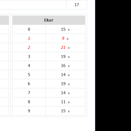
17
Ekor
0
15
x
1
9
x
2
21
x
3
19
x
4
16
x
5
14
x
6
19
x
7
14
x
8
11
x
9
15
x