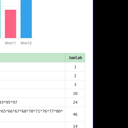
Jumlah
1
2
3
10
93*95*97
24
*65*66*67*68*70*71*76*77*80*
46
14