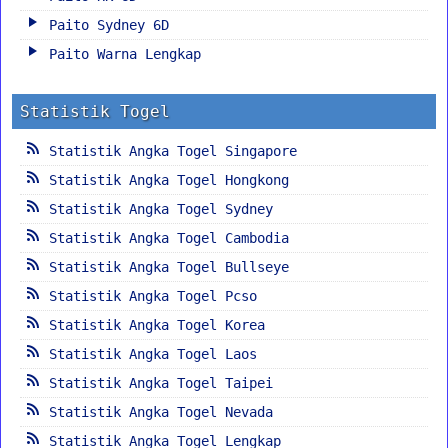
Paito Sydney 6D
Paito Warna Lengkap
Statistik Togel
Statistik Angka Togel Singapore
Statistik Angka Togel Hongkong
Statistik Angka Togel Sydney
Statistik Angka Togel Cambodia
Statistik Angka Togel Bullseye
Statistik Angka Togel Pcso
Statistik Angka Togel Korea
Statistik Angka Togel Laos
Statistik Angka Togel Taipei
Statistik Angka Togel Nevada
Statistik Angka Togel Lengkap