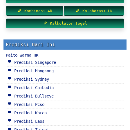
Kombinasi 4D
Kolaborasi LN
Kalkulator Togel
Prediksi Hari Ini
Paito Warna HK
Prediksi Singapore
Prediksi Hongkong
Prediksi Sydney
Prediksi Cambodia
Prediksi Bullseye
Prediksi Pcso
Prediksi Korea
Prediksi Laos
Prediksi Taipei