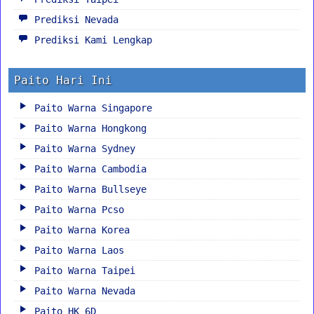
Prediksi Nevada
Prediksi Kami Lengkap
Paito Hari Ini
Paito Warna Singapore
Paito Warna Hongkong
Paito Warna Sydney
Paito Warna Cambodia
Paito Warna Bullseye
Paito Warna Pcso
Paito Warna Korea
Paito Warna Laos
Paito Warna Taipei
Paito Warna Nevada
Paito HK 6D