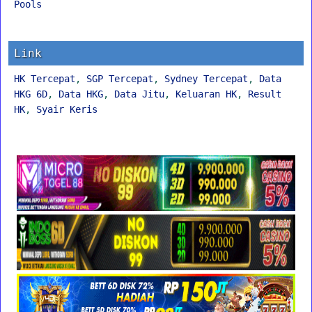
Pools
Link
HK Tercepat
,
SGP Tercepat
,
Sydney Tercepat
,
Data
HKG 6D
,
Data HKG
,
Data Jitu
,
Keluaran HK
,
Result
HK
,
Syair Keris