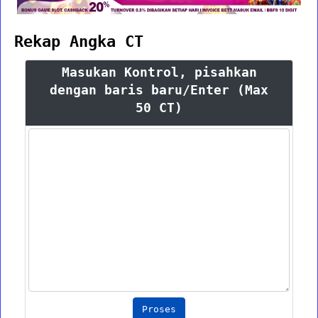
Rekap Angka CT
Masukan Kontrol, pisahkan
dengan baris baru/Enter (Max
50 CT)
Proses