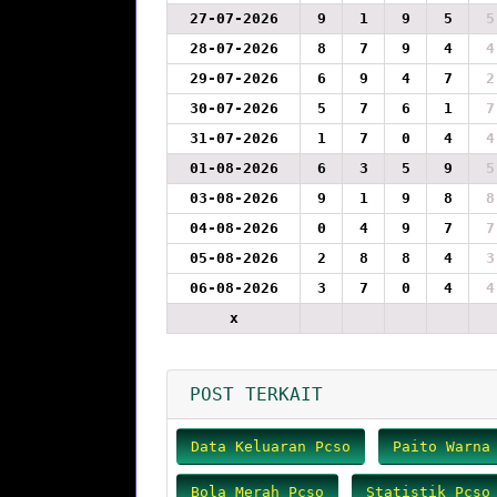
27-07-2026
9
1
9
5
5
28-07-2026
8
7
9
4
4
29-07-2026
6
9
4
7
2
30-07-2026
5
7
6
1
7
31-07-2026
1
7
0
4
4
01-08-2026
6
3
5
9
5
03-08-2026
9
1
9
8
8
04-08-2026
0
4
9
7
7
05-08-2026
2
8
8
4
3
06-08-2026
3
7
0
4
4
x
POST TERKAIT
Data Keluaran Pcso
Paito Warna
Bola Merah Pcso
Statistik Pcso