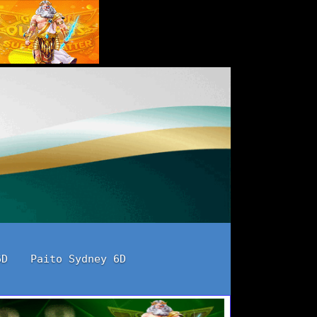
6D
Paito Sydney 6D