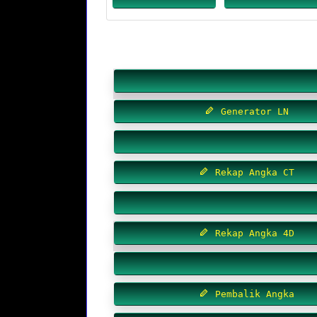
Generator LN
Rekap Angka CT
Rekap Angka 4D
Pembalik Angka