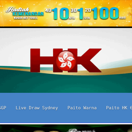
SGP
Live Draw Sydney
Paito Warna
Paito HK 