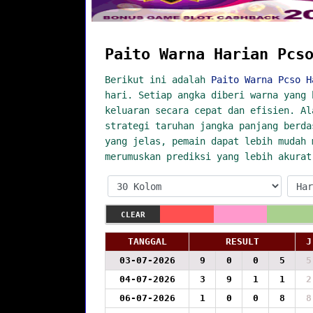
Paito Warna Harian Pcs
Berikut ini adalah
Paito Warna Pcso H
hari. Setiap angka diberi warna yang 
keluaran secara cepat dan efisien. Al
strategi taruhan jangka panjang berda
yang jelas, pemain dapat lebih mudah 
merumuskan prediksi yang lebih akurat
CLEAR
TANGGAL
RESULT
J
03-07-2026
9
0
0
5
5
04-07-2026
3
9
1
1
2
06-07-2026
1
0
0
8
8