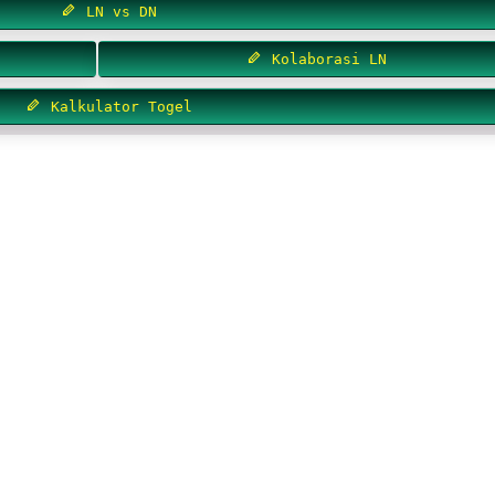
LN vs DN
Kolaborasi LN
Kalkulator Togel