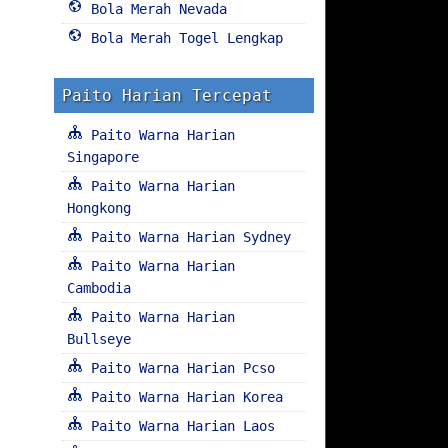
Bola Merah Nevada
Bola Merah Togel Lengkap
Paito Harian Tercepat
Paito Warna Harian
Singapore
Paito Warna Harian
Hongkong
Paito Warna Harian Sydney
Paito Warna Harian
Cambodia
Paito Warna Harian
Bullseye
Paito Warna Harian Pcso
Paito Warna Harian Korea
Paito Warna Harian Laos