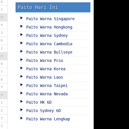
6
Paito Hari Ini
1
9
Paito Warna Singapore
4
Paito Warna Hongkong
3
Paito Warna Sydney
9
Paito Warna Cambodia
2
Paito Warna Bullseye
4
Paito Warna Pcso
9
Paito Warna Korea
7
Paito Warna Laos
6
Paito Warna Taipei
7
Paito Warna Nevada
9
Paito HK 6D
1
2
Paito Sydney 6D
7
Paito Warna Lengkap
5