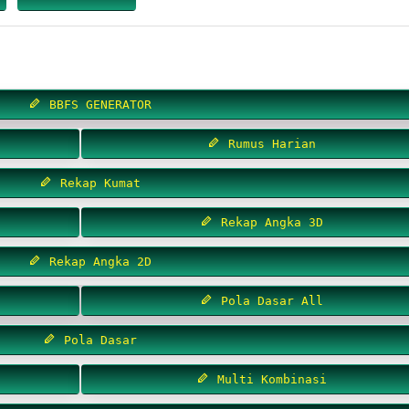
BBFS GENERATOR
Rumus Harian
Rekap Kumat
Rekap Angka 3D
Rekap Angka 2D
Pola Dasar All
Pola Dasar
Multi Kombinasi