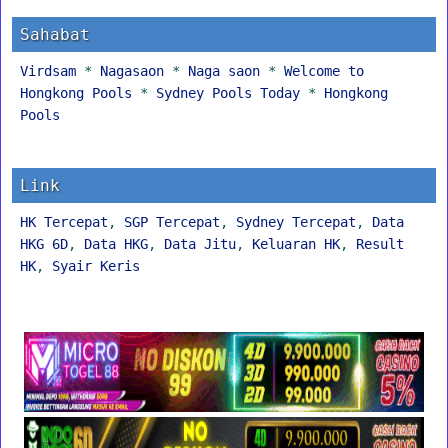
Sahabat
Virdsam
*
Nagasaon
*
Naga saon
*
Welcome to
Hongkong Pools
*
Sydney Pools Today
*
Hongkong
Pools
Link
HK Tercepat
,
SGP Tercepat
,
Sydney Tercepat
,
Data
HKG 6D
,
Data HKG
,
Data Jitu
,
Keluaran HK
,
Result
HK
,
Syair Keris