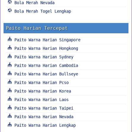
Bola Merah Nevada
Bola Merah Togel Lengkap
Paito Harian Tercepat
Paito Warna Harian Singapore
Paito Warna Harian Hongkong
Paito Warna Harian Sydney
Paito Warna Harian Cambodia
Paito Warna Harian Bullseye
Paito Warna Harian Pcso
Paito Warna Harian Korea
Paito Warna Harian Laos
Paito Warna Harian Taipei
Paito Warna Harian Nevada
Paito Warna Harian Lengkap