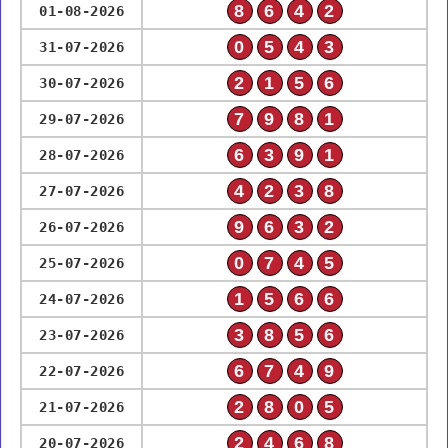
8
6
4
2
01-08-2026
0
5
4
3
31-07-2026
2
1
5
6
30-07-2026
7
9
8
1
29-07-2026
6
3
9
1
28-07-2026
4
2
3
8
27-07-2026
9
6
3
2
26-07-2026
0
7
4
5
25-07-2026
1
5
6
6
24-07-2026
3
8
5
6
23-07-2026
6
7
4
9
22-07-2026
2
8
0
5
21-07-2026
2
4
6
8
20-07-2026