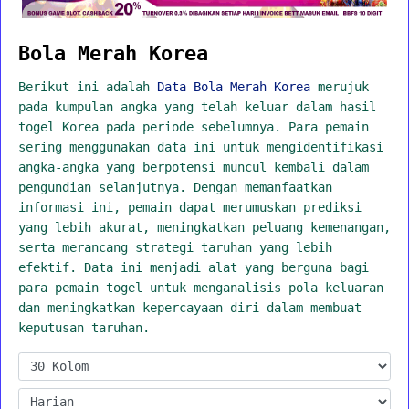
Bola Merah Korea
Berikut ini adalah
Data Bola Merah Korea
merujuk
pada kumpulan angka yang telah keluar dalam hasil
togel Korea pada periode sebelumnya. Para pemain
sering menggunakan data ini untuk mengidentifikasi
angka-angka yang berpotensi muncul kembali dalam
pengundian selanjutnya. Dengan memanfaatkan
informasi ini, pemain dapat merumuskan prediksi
yang lebih akurat, meningkatkan peluang kemenangan,
serta merancang strategi taruhan yang lebih
efektif. Data ini menjadi alat yang berguna bagi
para pemain togel untuk menganalisis pola keluaran
dan meningkatkan kepercayaan diri dalam membuat
keputusan taruhan.