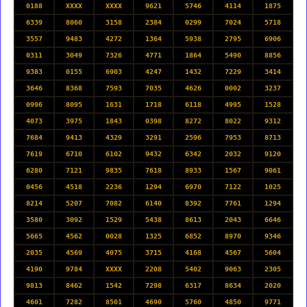
0188
XXXX
XXXX
9621
5746
4114
1875
6339
8060
3158
2384
0299
7024
5718
3557
9483
4272
1364
5938
2795
6906
0311
3049
7326
4771
1864
5490
8856
9383
0155
6903
4247
1432
7229
3414
3646
8368
7593
7035
4626
0002
3237
0996
8095
1631
1718
6118
4995
1528
4073
3975
1843
0398
8272
8022
9312
7684
9413
4329
3291
2596
7953
8713
7619
6710
6102
9432
6342
2032
9120
6280
7121
9835
7618
8933
1567
9061
0456
4518
2236
1294
6970
7122
1025
8214
5207
7082
6140
8392
7761
1294
3580
3092
1529
5438
8613
2043
6646
5665
4562
0028
1325
6852
8970
9346
2035
4569
4075
3715
4168
4567
5604
4190
9784
XXXX
2208
5402
9063
2305
9813
8462
1542
7298
6317
8634
2020
4601
7282
8501
4690
5760
4850
9771