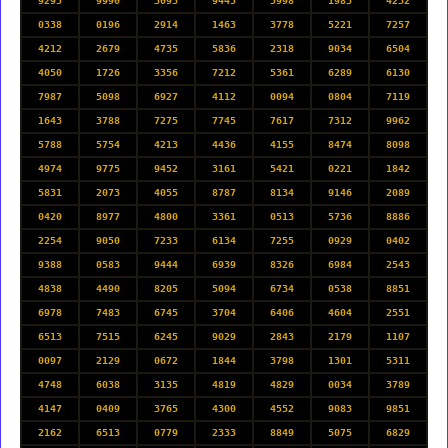
9295
9990
3093
9445
5998
1983
4232
0338
0196
2914
1463
3778
5221
7257
4212
2679
4735
5836
2318
9034
6504
4050
1726
3356
7212
5361
6289
6130
7987
5098
6927
4112
0094
0804
7119
1643
3788
7275
7745
7617
7312
9962
5788
5754
4213
4436
4155
8474
8098
4974
9775
9452
3161
5421
0221
1842
5831
2073
4055
8787
8134
9146
2089
0420
8977
4800
3361
0513
5736
8886
2254
9050
7233
6134
7255
0929
0402
9388
0583
9444
6939
8326
6984
2543
4838
4490
8205
5094
6734
0538
8851
6978
7483
6745
3704
6406
4604
2551
6513
7515
6245
9029
2843
2179
1107
0097
2129
0672
1844
3798
1301
5311
4748
6038
3135
4819
4829
0034
3789
4147
0409
3765
4300
4552
9083
9851
2162
6513
0779
2333
8849
5075
6829