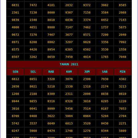
6831
7472
4181
2832
9372
3982
8585
2361
7230
8600
9367
7158
3584
2988
9839
1548
8018
6836
3374
0452
7143
4900
4651
9980
7147
7462
1737
5875
9672
7276
7467
3677
8571
7290
2049
8971
8208
6902
3207
9828
3356
7992
8575
4426
8954
6385
6592
3530
1558
8507
3262
0659
7450
4914
1765
7048
TAHUN 2021
SEN
SEL
RAB
KAM
JUM
SAB
MIN
6812
6951
3328
3979
2390
7930
4302
2650
8021
5218
1530
1319
2174
3213
1208
2188
8309
2311
2896
8838
0819
9944
9855
9316
0328
3816
6295
1220
3916
0041
8099
5456
7514
0187
7053
8709
0408
3622
5904
0964
5294
2704
5742
3537
6649
6813
3520
9430
2271
0247
5960
0474
1748
1278
9344
5809