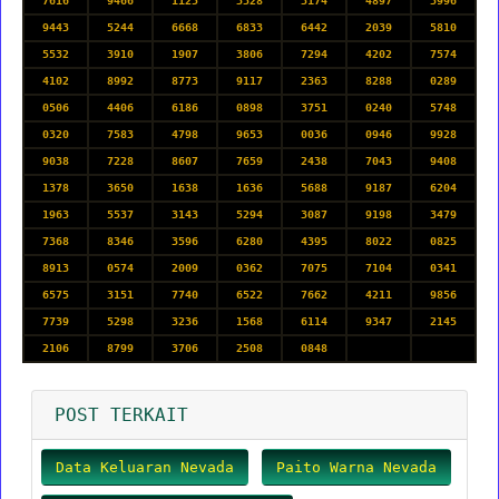
7616
9466
1125
3328
3174
4897
3996
9443
5244
6668
6833
6442
2039
5810
5532
3910
1907
3806
7294
4202
7574
4102
8992
8773
9117
2363
8288
0289
0506
4406
6186
0898
3751
0240
5748
0320
7583
4798
9653
0036
0946
9928
9038
7228
8607
7659
2438
7043
9408
1378
3650
1638
1636
5688
9187
6204
1963
5537
3143
5294
3087
9198
3479
7368
8346
3596
6280
4395
8022
0825
8913
0574
2009
0362
7075
7104
0341
6575
3151
7740
6522
7662
4211
9856
7739
5298
3236
1568
6114
9347
2145
2106
8799
3706
2508
0848
POST TERKAIT
Data Keluaran Nevada
Paito Warna Nevada