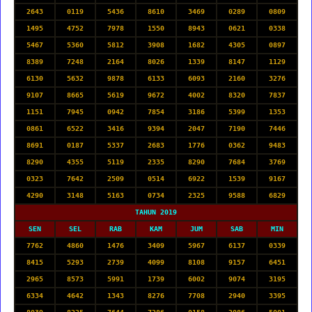
2643
0119
5436
8610
3469
0289
0809
1495
4752
7978
1550
8943
0621
0338
5467
5360
5812
3908
1682
4305
0897
8389
7248
2164
8026
1339
8147
1129
6130
5632
9878
6133
6093
2160
3276
9107
8665
5619
9672
4002
8320
7837
1151
7945
0942
7854
3186
5399
1353
0861
6522
3416
9394
2047
7190
7446
8691
0187
5337
2683
1776
0362
9483
8290
4355
5119
2335
8290
7684
3769
0323
7642
2509
0514
6922
1539
9167
4290
3148
5163
0734
2325
9588
6829
TAHUN 2019
SEN
SEL
RAB
KAM
JUM
SAB
MIN
7762
4860
1476
3409
5967
6137
0339
8415
5293
2739
4099
8108
9157
6451
2965
8573
5991
1739
6002
9074
3195
6334
4642
1343
8276
7708
2940
3395