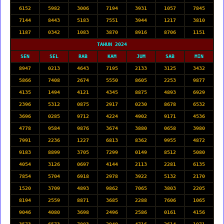
6152
5982
3006
7194
3931
1057
7845
7144
8443
5183
7551
3944
1217
3810
1187
0342
1083
3870
8916
8706
1151
TAHUN 2024
SEN
SEL
RAB
KAM
JUM
SAB
MIN
8947
0213
4643
7195
2133
3125
3432
5866
7408
2674
5550
8605
2253
9877
4135
1494
4121
4345
8875
4893
6929
2396
5312
0875
2917
0230
8678
6532
3696
0285
9712
4224
4902
9171
4536
4778
9584
9876
3674
3880
0658
3980
7991
2236
1227
6813
8362
9955
4872
9183
8899
3705
7299
0149
8512
5080
4054
3126
0697
4144
2113
2281
6135
7854
5704
6918
2978
3922
5132
2170
1520
3709
4893
9862
7065
3803
2205
8194
2559
8871
3685
2288
7606
1065
9046
4080
3698
2496
2586
0161
4156