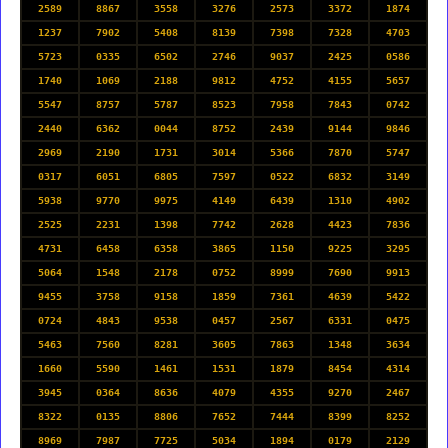
2589
8867
3558
3276
2573
3372
1874
1237
7902
5408
8139
7398
7328
4703
5723
0335
6502
2746
9037
2425
0586
1740
1069
2188
9812
4752
4155
5657
5547
8757
5787
8523
7958
7843
0742
2440
6362
0044
8752
2439
9144
9846
2969
2190
1731
3014
5366
7870
5747
0317
6051
6805
7597
0522
6832
3149
5938
9770
9975
4149
6439
1310
4902
2525
2231
1398
7742
2628
4423
7836
4731
6458
6358
3865
1150
9225
3295
5064
1548
2178
0752
8999
7690
9913
9455
3758
9158
1859
7361
4639
5422
0724
4843
9538
0457
2567
6331
0475
5463
7560
8281
3605
7863
1348
3634
1660
5590
1461
1531
1879
8454
4314
3945
0364
8636
4079
4355
9270
2467
8322
0135
8806
7652
7444
8399
8252
8969
7987
7725
5034
1894
0179
2129