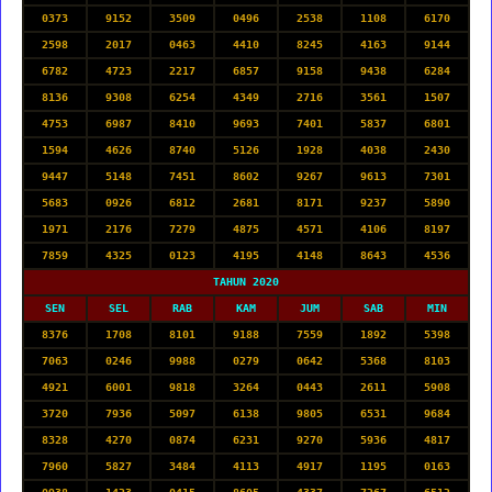
0373
9152
3509
0496
2538
1108
6170
2598
2017
0463
4410
8245
4163
9144
6782
4723
2217
6857
9158
9438
6284
8136
9308
6254
4349
2716
3561
1507
4753
6987
8410
9693
7401
5837
6801
1594
4626
8740
5126
1928
4038
2430
9447
5148
7451
8602
9267
9613
7301
5683
0926
6812
2681
8171
9237
5890
1971
2176
7279
4875
4571
4106
8197
7859
4325
0123
4195
4148
8643
4536
TAHUN 2020
SEN
SEL
RAB
KAM
JUM
SAB
MIN
8376
1708
8101
9188
7559
1892
5398
7063
0246
9988
0279
0642
5368
8103
4921
6001
9818
3264
0443
2611
5908
3720
7936
5097
6138
9805
6531
9684
8328
4270
0874
6231
9270
5936
4817
7960
5827
3484
4113
4917
1195
0163