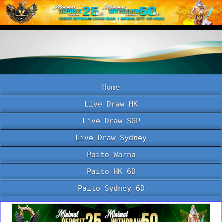
Home
Live Draw HK
Live Draw SGP
Live Draw Sydney
Paito Warna
Paito HK 6D
Paito Sydney 6D