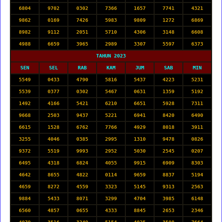
6804
9702
0302
7366
1657
7741
4321
9862
0169
7426
5983
9809
1272
6869
8982
9112
2051
5710
4306
3148
6608
4988
6659
3965
2989
3307
5597
6373
TAHUN 2023
SEN
SEL
RAB
KAM
JUM
SAB
MIN
5549
0433
4790
5816
5437
4223
5231
5539
0377
0302
5467
0631
1359
5192
1492
4166
5421
6210
6651
5928
7311
9668
2503
9437
5221
6941
8420
6490
6615
1528
6762
7766
4929
8018
3911
3255
4046
0385
2995
1310
9478
0826
9372
5519
9993
2952
5030
2545
0207
6495
4318
6824
4055
9915
6909
8303
4642
8655
4822
0114
9659
8837
5194
4659
8272
4559
3323
5145
9313
2563
9884
5433
8071
3299
4704
3985
6148
6560
4857
0655
4333
8845
2653
2346