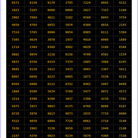
6571
6156
9170
1795
7224
0945
4152
2823
3185
0988
9060
2827
7325
1106
2962
7684
4611
5282
0569
8043
3754
4059
4764
6955
5978
9389
8816
2145
7314
5765
8990
8054
8905
0111
5394
7505
0634
3978
1457
4910
0909
1889
1714
2384
9369
4982
9820
5108
8589
9682
8054
2218
0156
4700
0501
1534
4837
9356
6319
7374
2885
3460
6245
9695
9159
2412
5433
4903
2307
4411
6967
0649
8225
0065
1873
5536
9216
0504
6086
9112
8352
0462
1067
8899
1804
9509
5834
5760
5477
9972
4573
3214
4399
9296
3037
2390
4239
5782
4475
3457
9003
8175
0766
0098
9187
0729
5876
9815
9973
2935
7719
0980
4322
9859
6894
7726
0961
2718
3149
7636
2902
3138
9059
1193
1940
2148
2187
4370
0923
0134
5870
4369
7338