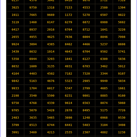
6137
4576
5642
6416
9876
2712
7528
3925
9759
1318
7153
4553
2580
1394
1911
7665
9669
1172
5278
6507
9822
3119
1460
6147
6279
6872
6980
5692
6417
8937
2016
6764
8712
1641
3226
2655
4955
4625
7636
6004
8846
7998
9924
3094
4385
8462
4466
5237
8698
3439
8632
1914
4643
6704
9502
5741
5358
6944
3293
1841
6127
6389
5836
8032
1609
3135
4931
6703
3462
5912
4164
4403
4502
7182
7320
3344
9107
9842
5163
4676
5323
2985
9949
5034
9933
1704
6017
5347
2799
4685
1661
2198
3540
5590
6231
9801
8885
9160
9750
4768
4339
9614
6563
8074
5060
9705
5079
5428
2878
8495
5175
7726
2483
3635
5465
3690
1248
6968
9530
3799
8513
6744
6441
5483
3104
3498
3991
3469
4213
2535
2307
4882
1238