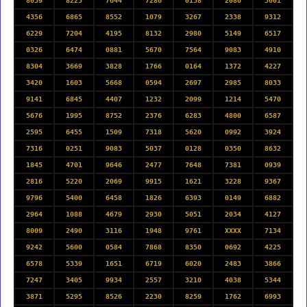
8039
8225
7644
7286
0158
2086
5001
4356
6865
8552
1079
3267
2338
9312
6229
7204
4195
8132
2980
5149
6517
0326
6474
0881
5670
7564
9083
4910
8304
3669
3828
1766
0164
1372
4227
3420
1603
5668
0594
2697
2985
8033
9141
6845
4407
1232
2099
1214
5470
5676
1995
8752
2376
6283
4800
6587
2595
6455
1509
7318
5620
0992
3924
7316
0251
9083
5037
0128
0350
8632
1845
4701
9646
2477
7648
7381
0939
2816
5220
2069
9915
1621
3228
9367
9796
5400
6458
1826
6393
0149
6882
2964
1088
4679
2930
5051
2034
4127
8009
2490
3116
1948
9761
XXXX
7134
9242
5600
0584
7868
8350
0692
4225
6578
5339
1651
6719
6020
2483
3866
7247
3405
9934
2557
3210
4038
5344
3871
5295
8526
2230
8259
1762
6993