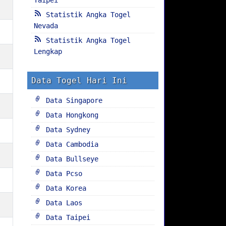
Taipei
Statistik Angka Togel
Nevada
Statistik Angka Togel
Lengkap
Data Togel Hari Ini
Data Singapore
Data Hongkong
Data Sydney
Data Cambodia
Data Bullseye
Data Pcso
Data Korea
Data Laos
Data Taipei