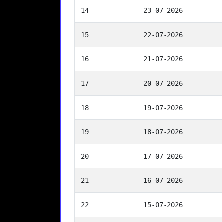
14
23-07-2026
15
22-07-2026
16
21-07-2026
17
20-07-2026
18
19-07-2026
19
18-07-2026
20
17-07-2026
21
16-07-2026
22
15-07-2026