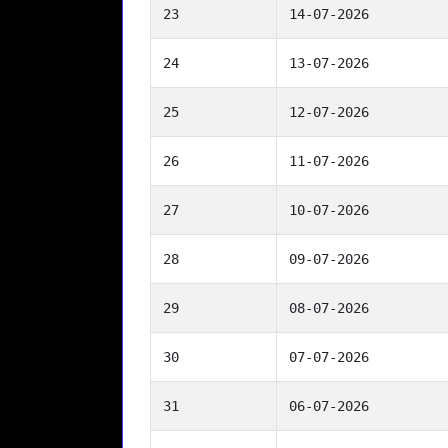
23
14-07-2026
24
13-07-2026
25
12-07-2026
26
11-07-2026
27
10-07-2026
28
09-07-2026
29
08-07-2026
30
07-07-2026
31
06-07-2026