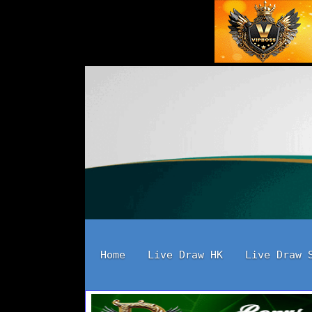
Home
Live Draw HK
Live Draw 