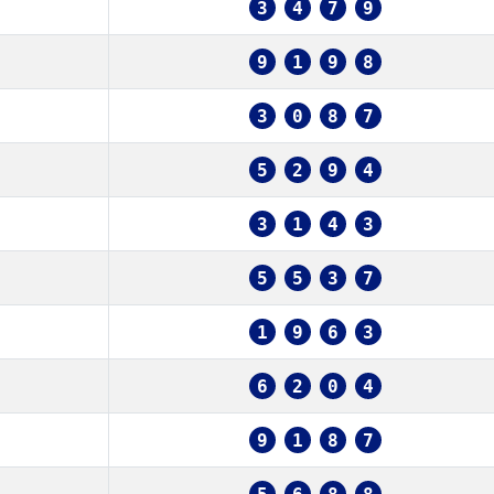
3
4
7
9
9
1
9
8
3
0
8
7
5
2
9
4
3
1
4
3
5
5
3
7
1
9
6
3
6
2
0
4
9
1
8
7