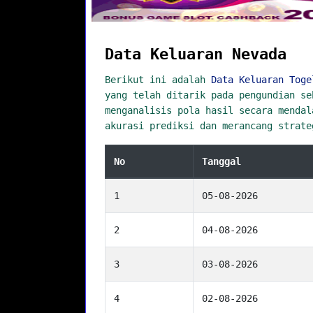
Data Keluaran Nevada
Berikut ini adalah
Data Keluaran Toge
yang telah ditarik pada pengundian se
menganalisis pola hasil secara mendal
akurasi prediksi dan merancang strate
No
Tanggal
1
05-08-2026
2
04-08-2026
3
03-08-2026
4
02-08-2026