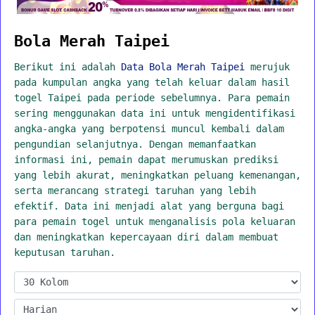
Bola Merah Taipei
Berikut ini adalah
Data Bola Merah Taipei
merujuk
pada kumpulan angka yang telah keluar dalam hasil
togel Taipei pada periode sebelumnya. Para pemain
sering menggunakan data ini untuk mengidentifikasi
angka-angka yang berpotensi muncul kembali dalam
pengundian selanjutnya. Dengan memanfaatkan
informasi ini, pemain dapat merumuskan prediksi
yang lebih akurat, meningkatkan peluang kemenangan,
serta merancang strategi taruhan yang lebih
efektif. Data ini menjadi alat yang berguna bagi
para pemain togel untuk menganalisis pola keluaran
dan meningkatkan kepercayaan diri dalam membuat
keputusan taruhan.