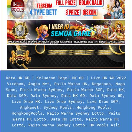
Data HK 6D | Keluaran Togel HK 6D | Live HK
Â©
2022
Virdsam
,
Angka Net
,
Paito Warna HK
,
Nagasaon
,
Naga
Saon
,
Paito Warna Sydney
,
Paito Warna SGP
,
Data HK
,
Data SGP
,
Data Sydney
,
Data HK 6D
,
Data Sydney 6D
,
Live Draw HK
,
Live Draw Sydney
,
Live Draw SGP
,
Angkanet
,
Sydney Pools
,
Hongkong Pools
,
HongkongPools
,
Paito Warna Sydney Lotto
,
Paito
Warna HK Lotto
,
Data HK Lotto
,
Paito Warna HK
Lotto
,
Paito Warna Sydney Lotto
,
HK Pools Asli