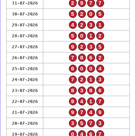
2
9
7
7
31-07-2026
5
2
0
5
30-07-2026
4
2
3
1
29-07-2026
5
0
1
2
28-07-2026
9
2
3
5
27-07-2026
7
8
6
2
26-07-2026
6
0
0
4
25-07-2026
7
2
1
3
24-07-2026
8
3
8
6
23-07-2026
9
4
1
7
22-07-2026
9
7
4
9
21-07-2026
3
5
7
3
20-07-2026
0
4
6
7
19-07-2026