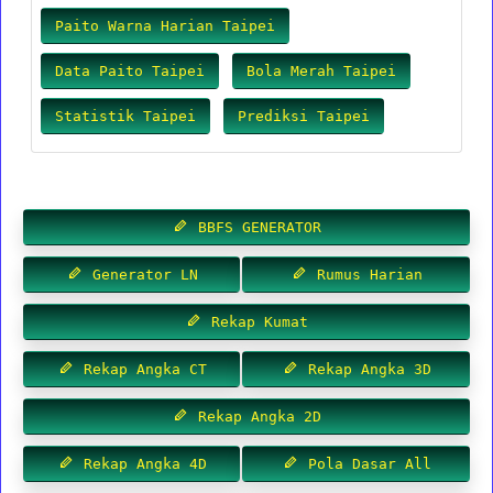
Paito Warna Harian Taipei
Data Paito Taipei
Bola Merah Taipei
Statistik Taipei
Prediksi Taipei
BBFS GENERATOR
Generator LN
Rumus Harian
Rekap Kumat
Rekap Angka CT
Rekap Angka 3D
Rekap Angka 2D
Rekap Angka 4D
Pola Dasar All