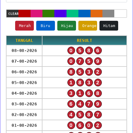
CLEAR
Merah
Biru
Hijau
Orange
Hitam
TANGGAL
RESULT
0
5
8
6
08-08-2026
0
7
5
9
07-08-2026
8
5
3
2
06-08-2026
1
8
3
2
05-08-2026
3
1
6
8
04-08-2026
6
4
7
9
03-08-2026
4
5
8
7
02-08-2026
0
6
0
2
01-08-2026