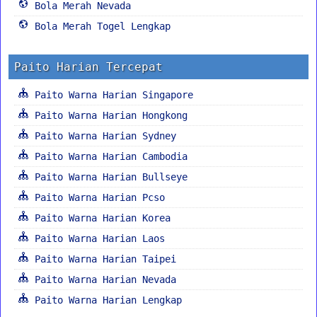
Bola Merah Nevada
Bola Merah Togel Lengkap
Paito Harian Tercepat
Paito Warna Harian Singapore
Paito Warna Harian Hongkong
Paito Warna Harian Sydney
Paito Warna Harian Cambodia
Paito Warna Harian Bullseye
Paito Warna Harian Pcso
Paito Warna Harian Korea
Paito Warna Harian Laos
Paito Warna Harian Taipei
Paito Warna Harian Nevada
Paito Warna Harian Lengkap