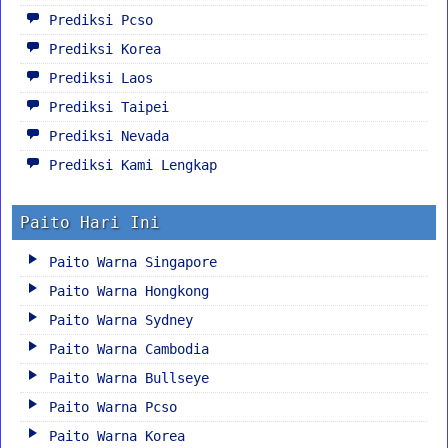
Prediksi Pcso
Prediksi Korea
Prediksi Laos
Prediksi Taipei
Prediksi Nevada
Prediksi Kami Lengkap
Paito Hari Ini
Paito Warna Singapore
Paito Warna Hongkong
Paito Warna Sydney
Paito Warna Cambodia
Paito Warna Bullseye
Paito Warna Pcso
Paito Warna Korea