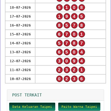
5
1
0
8
18-07-2026
1
9
4
5
17-07-2026
8
5
7
8
16-07-2026
6
7
0
1
15-07-2026
5
7
8
7
14-07-2026
6
5
0
4
13-07-2026
3
0
9
4
12-07-2026
2
3
2
1
11-07-2026
0
2
3
6
10-07-2026
POST TERKAIT
Data Keluaran Taipei
Paito Warna Taipei