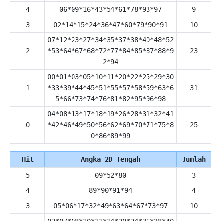
4
06*09*16*43*54*61*78*93*97
9
3
02*14*15*24*36*47*60*79*90*91
10
07*12*23*27*34*35*37*38*40*48*52
2
*53*64*67*68*72*77*84*85*87*88*9
23
2*94
00*01*03*05*10*11*20*22*25*29*30
1
*33*39*44*45*51*55*57*58*59*63*6
31
5*66*73*74*76*81*82*95*96*98
04*08*13*17*18*19*26*28*31*32*41
0
*42*46*49*50*56*62*69*70*71*75*8
25
0*86*89*99
Hit
Angka 2D Tengah
Jumlah
5
09*52*80
3
4
89*90*91*94
4
3
05*06*17*32*49*63*64*67*73*97
10
02*07*08*10*11*14*20*24*36*38*40