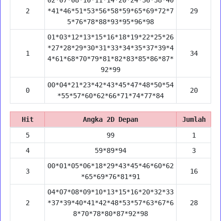
2
*41*46*51*53*56*58*59*65*69*72*7
29
5*76*78*88*93*95*96*98
01*03*12*13*15*16*18*19*22*25*26
*27*28*29*30*31*33*34*35*37*39*4
1
34
4*61*68*70*79*81*82*83*85*86*87*
92*99
00*04*21*23*42*43*45*47*48*50*54
0
20
*55*57*60*62*66*71*74*77*84
Hit
Angka 2D Depan
Jumlah
5
99
1
4
59*89*94
3
00*01*05*06*18*29*43*45*46*60*62
3
16
*65*69*76*81*91
04*07*08*09*10*13*15*16*20*32*33
2
*37*39*40*41*42*48*53*57*63*67*6
28
8*70*78*80*87*92*98