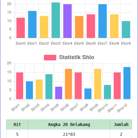
Hit
Angka 2D Belakang
Jumlah
5
21*83
2