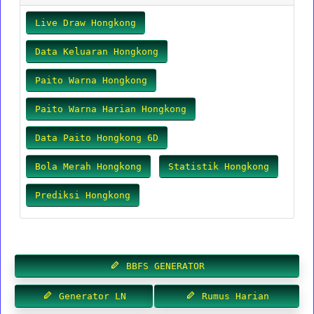
Live Draw Hongkong
Data Keluaran Hongkong
Paito Warna Hongkong
Paito Warna Harian Hongkong
Data Paito Hongkong 6D
Bola Merah Hongkong
Statistik Hongkong
Prediksi Hongkong
BBFS GENERATOR
Generator LN
Rumus Harian