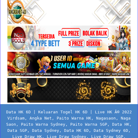
Data HK 6D | Keluaran Togel HK 6D | Live HK
Â©
2022
Virdsam
,
Angka Net
,
Paito Warna HK
,
Nagasaon
,
Naga
Saon
,
Paito Warna Sydney
,
Paito Warna SGP
,
Data HK
,
Data SGP
,
Data Sydney
,
Data HK 6D
,
Data Sydney 6D
,
Live Draw HK
,
Live Draw Sydney
,
Live Draw SGP
,