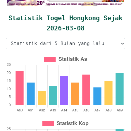
Statistik Togel Hongkong Sejak
2026-03-08