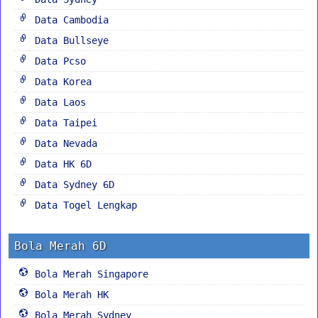
Data Cambodia
Data Bullseye
Data Pcso
Data Korea
Data Laos
Data Taipei
Data Nevada
Data HK 6D
Data Sydney 6D
Data Togel Lengkap
Bola Merah 6D
Bola Merah Singapore
Bola Merah HK
Bola Merah Sydney