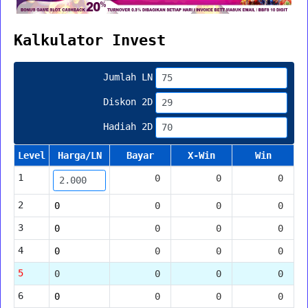
Kalkulator Invest
Jumlah LN
Diskon 2D
Hadiah 2D
Level
Harga/LN
Bayar
X-Win
Win
1
2
3
4
5
6