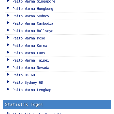
Paito Warna Singapore
Paito Warna Hongkong
Paito Warna Sydney
Paito Warna Cambodia
Paito Warna Bullseye
Paito Warna Pcso
Paito Warna Korea
Paito Warna Laos
Paito Warna Taipei
Paito Warna Nevada
Paito HK 6D
Paito Sydney 6D
Paito Warna Lengkap
Statistik Togel