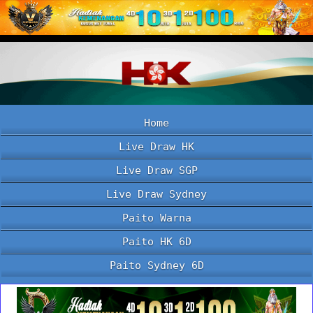
Home
Live Draw HK
Live Draw SGP
Live Draw Sydney
Paito Warna
Paito HK 6D
Paito Sydney 6D