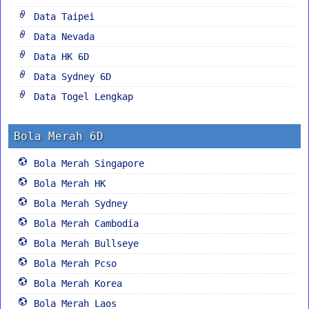
Data Taipei
Data Nevada
Data HK 6D
Data Sydney 6D
Data Togel Lengkap
Bola Merah 6D
Bola Merah Singapore
Bola Merah HK
Bola Merah Sydney
Bola Merah Cambodia
Bola Merah Bullseye
Bola Merah Pcso
Bola Merah Korea
Bola Merah Laos