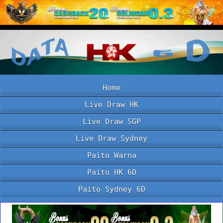
Home
Live Draw HK
Live Draw SGP
Live Draw Sydney
Paito Warna
Paito HK 6D
Paito Sydney 6D