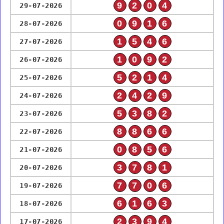
9
2
0
4
29-07-2026
0
9
1
6
28-07-2026
1
5
4
6
27-07-2026
1
0
9
2
26-07-2026
5
2
1
4
25-07-2026
2
4
2
9
24-07-2026
5
3
8
2
23-07-2026
8
8
6
6
22-07-2026
0
8
5
6
21-07-2026
3
7
8
1
20-07-2026
7
7
0
6
19-07-2026
6
1
6
3
18-07-2026
2
3
9
4
17-07-2026