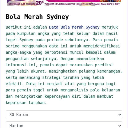
Bola Merah Sydney
Berikut ini adalah
Data Bola Merah Sydney
merujuk
pada kumpulan angka yang telah keluar dalam hasil
togel Sydney pada periode sebelumnya. Para pemain
sering menggunakan data ini untuk mengidentifikasi
angka-angka yang berpotensi muncul kembali dalam
pengundian selanjutnya. Dengan memanfaatkan
informasi ini, pemain dapat merumuskan prediksi
yang lebih akurat, meningkatkan peluang kemenangan,
serta merancang strategi taruhan yang lebih
efektif. Data ini menjadi alat yang berguna bagi
para pemain togel untuk menganalisis pola keluaran
dan meningkatkan kepercayaan diri dalam membuat
keputusan taruhan.