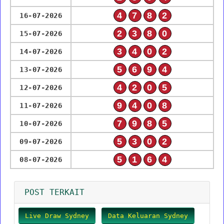
4
7
8
2
16-07-2026
2
3
8
0
15-07-2026
3
4
0
2
14-07-2026
5
6
9
4
13-07-2026
4
2
0
5
12-07-2026
9
4
0
8
11-07-2026
7
9
8
5
10-07-2026
5
3
0
2
09-07-2026
5
1
6
4
08-07-2026
POST TERKAIT
Live Draw Sydney
Data Keluaran Sydney