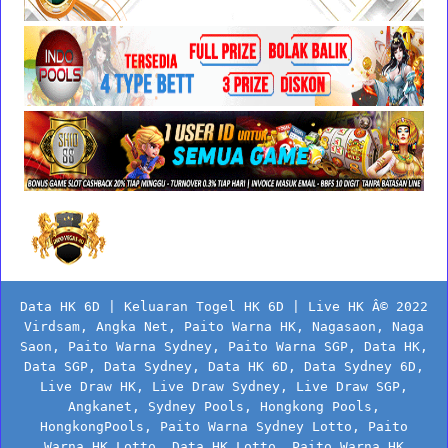
Data HK 6D | Keluaran Togel HK 6D | Live HK
Â©
2022
Virdsam
,
Angka Net
,
Paito Warna HK
,
Nagasaon
,
Naga
Saon
,
Paito Warna Sydney
,
Paito Warna SGP
,
Data HK
,
Data SGP
,
Data Sydney
,
Data HK 6D
,
Data Sydney 6D
,
Live Draw HK
,
Live Draw Sydney
,
Live Draw SGP
,
Angkanet
,
Sydney Pools
,
Hongkong Pools
,
HongkongPools
,
Paito Warna Sydney Lotto
,
Paito
Warna HK Lotto
,
Data HK Lotto
,
Paito Warna HK