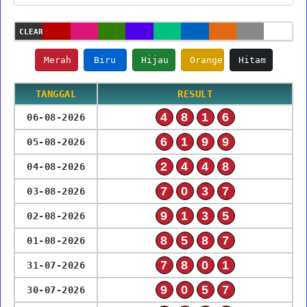
CLEAR
Merah
Biru
Hijau
Orange
Hitam
TANGGAL
RESULT
4
8
1
6
06-08-2026
6
1
9
9
05-08-2026
2
4
4
8
04-08-2026
7
0
3
7
03-08-2026
9
1
3
5
02-08-2026
8
5
8
7
01-08-2026
7
8
0
1
31-07-2026
9
0
5
7
30-07-2026