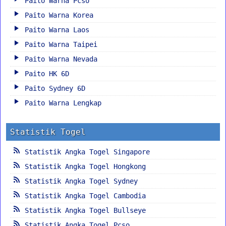
Paito Warna Pcso
Paito Warna Korea
Paito Warna Laos
Paito Warna Taipei
Paito Warna Nevada
Paito HK 6D
Paito Sydney 6D
Paito Warna Lengkap
Statistik Togel
Statistik Angka Togel Singapore
Statistik Angka Togel Hongkong
Statistik Angka Togel Sydney
Statistik Angka Togel Cambodia
Statistik Angka Togel Bullseye
Statistik Angka Togel Pcso