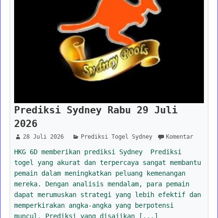
Prediksi Sydney Rabu 29 Juli
2026
28 Juli 2026
Prediksi Togel Sydney
Komentar
HKG 6D memberikan prediksi Sydney Prediksi
togel yang akurat dan terpercaya sangat membantu
pemain dalam meningkatkan peluang kemenangan
mereka. Dengan analisis mendalam, para pemain
dapat merumuskan strategi yang lebih efektif dan
memperkirakan angka-angka yang berpotensi
muncul. Prediksi yang disajikan [...]