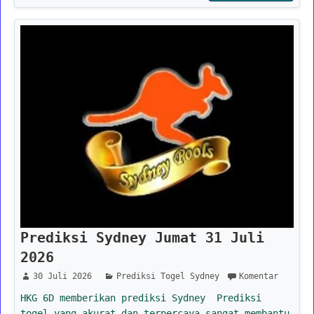
Prediksi Sydney Jumat 31 Juli
2026
30 Juli 2026
Prediksi Togel Sydney
Komentar
HKG 6D memberikan prediksi Sydney Prediksi
togel yang akurat dan terpercaya sangat membantu