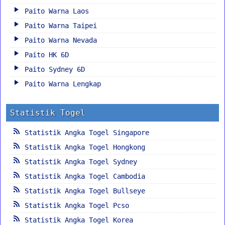
Paito Warna Laos
Paito Warna Taipei
Paito Warna Nevada
Paito HK 6D
Paito Sydney 6D
Paito Warna Lengkap
Statistik Togel
Statistik Angka Togel Singapore
Statistik Angka Togel Hongkong
Statistik Angka Togel Sydney
Statistik Angka Togel Cambodia
Statistik Angka Togel Bullseye
Statistik Angka Togel Pcso
Statistik Angka Togel Korea