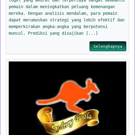
togel yang akurat dan terpercaya sangat membantu
pemain dalam meningkatkan peluang kemenangan
mereka. Dengan analisis mendalam, para pemain
dapat merumuskan strategi yang lebih efektif dan
memperkirakan angka-angka yang berpotensi
muncul. Prediksi yang disajikan [...]
Selengkapnya