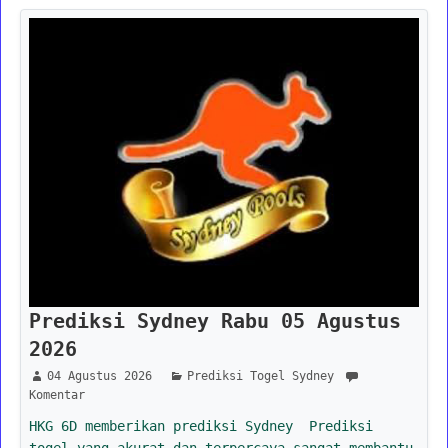
Prediksi Sydney Rabu 05 Agustus
2026
04 Agustus 2026
Prediksi Togel Sydney
Komentar
HKG 6D memberikan prediksi Sydney Prediksi