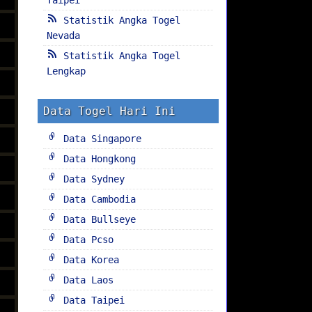
Taipei
Statistik Angka Togel
Nevada
Statistik Angka Togel
Lengkap
Data Togel Hari Ini
Data Singapore
Data Hongkong
Data Sydney
Data Cambodia
Data Bullseye
Data Pcso
Data Korea
Data Laos
Data Taipei