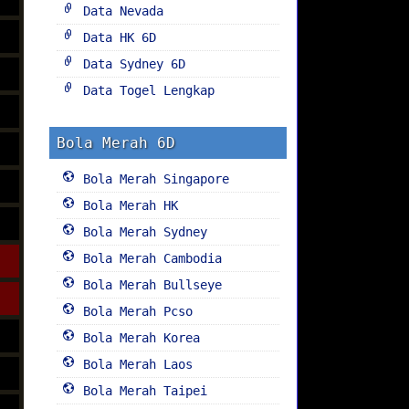
Data Nevada
Data HK 6D
Data Sydney 6D
Data Togel Lengkap
Bola Merah 6D
Bola Merah Singapore
Bola Merah HK
Bola Merah Sydney
Bola Merah Cambodia
Bola Merah Bullseye
Bola Merah Pcso
Bola Merah Korea
Bola Merah Laos
Bola Merah Taipei