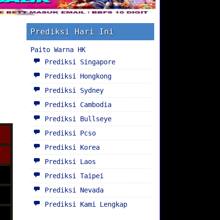
Prediksi Hari Ini
Paito Warna HK
Prediksi Singapore
Prediksi Hongkong
Prediksi Sydney
Prediksi Cambodia
Prediksi Bullseye
Prediksi Pcso
Prediksi Korea
Prediksi Laos
Prediksi Taipei
Prediksi Nevada
Prediksi Kami Lengkap