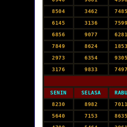
8504
3462
748
6145
3136
759
6856
9077
628
7849
8624
185
2973
6354
930
3176
9833
749
SENIN
SELASA
RAB
8230
8982
701
5640
7153
863