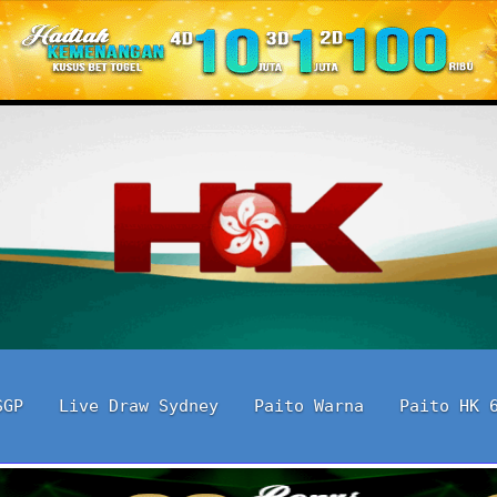
SGP
Live Draw Sydney
Paito Warna
Paito HK 