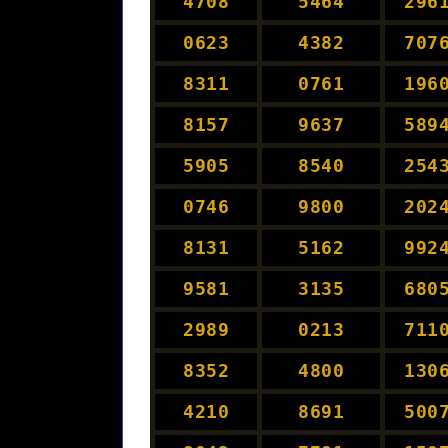
4708
5464
296
0623
4382
707
8311
0761
196
8157
9637
589
5905
8540
254
0746
9800
202
8131
5162
992
9581
3135
680
2989
0213
711
8352
4800
130
4210
8691
500