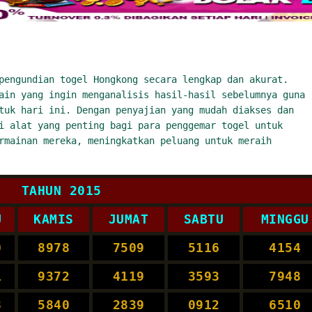
pengundian togel Hongkong secara lengkap dan akurat.
ain yang ingin menganalisis hasil-hasil sebelumnya guna
tuk hari ini. Dengan penyajian yang mudah diakses dan
i alat yang penting bagi para penggemar togel untuk
rmainan mereka, meningkatkan peluang untuk meraih
TAHUN 2015
U
KAMIS
JUMAT
SABTU
MINGGU
0
8978
7509
5116
4154
1
9372
4119
3593
7948
3
5840
2839
0912
6510