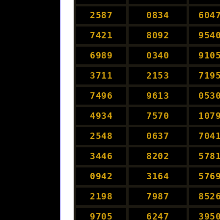
2587
0834
604
7421
8092
954
6989
0340
910
3711
2153
719
7496
9613
053
4934
7570
107
2548
0637
704
3446
8202
578
0942
3164
576
2198
7987
852
9705
6247
395