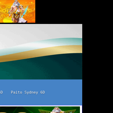
6D
Paito Sydney 6D