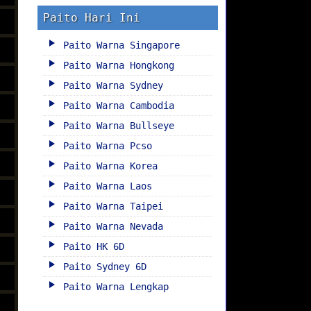
Paito Hari Ini
Paito Warna Singapore
Paito Warna Hongkong
Paito Warna Sydney
Paito Warna Cambodia
Paito Warna Bullseye
Paito Warna Pcso
Paito Warna Korea
Paito Warna Laos
Paito Warna Taipei
Paito Warna Nevada
Paito HK 6D
Paito Sydney 6D
Paito Warna Lengkap