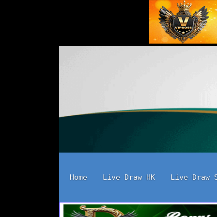
Home
Live Draw HK
Live Draw 