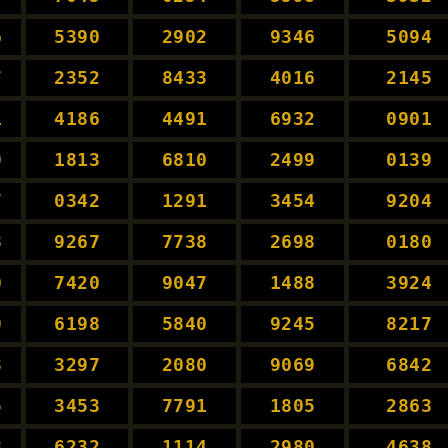
6
5390
2902
9346
5094
7
2352
8433
4016
2145
1
4186
4491
6932
0901
9
1813
6810
2499
0139
7
0342
1291
3454
9204
8
9267
7738
2698
0180
0
7420
9047
1488
3924
9
6198
5840
9245
8217
3
3297
2080
9069
6842
5
3453
7791
1805
2863
8
6232
1114
2980
4638