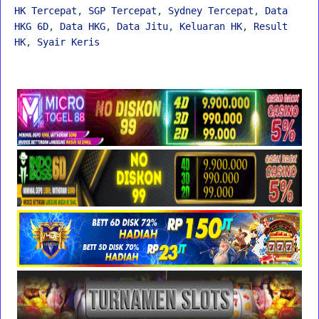
HK Tercepat
,
SGP Tercepat
,
Sydney Tercepat
,
Data
HKG 6D
,
Data HKG
,
Data Jitu
,
Keluaran HK
,
Result
HK
,
Syair Keris