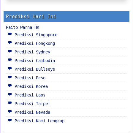
Prediksi Hari Ini
Paito Warna HK
Prediksi Singapore
Prediksi Hongkong
Prediksi Sydney
Prediksi Cambodia
Prediksi Bullseye
Prediksi Pcso
Prediksi Korea
Prediksi Laos
Prediksi Taipei
Prediksi Nevada
Prediksi Kami Lengkap