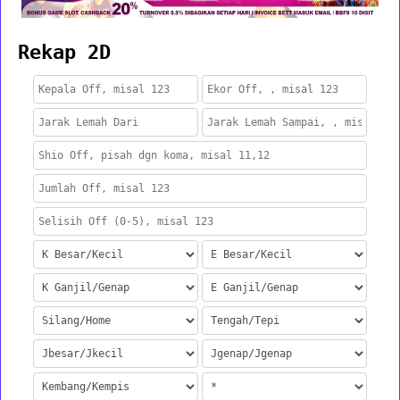
Rekap 2D