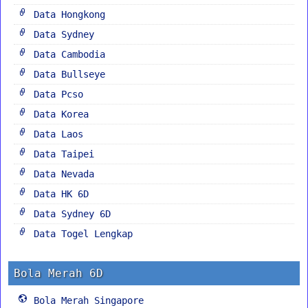
Data Hongkong
Data Sydney
Data Cambodia
Data Bullseye
Data Pcso
Data Korea
Data Laos
Data Taipei
Data Nevada
Data HK 6D
Data Sydney 6D
Data Togel Lengkap
Bola Merah 6D
Bola Merah Singapore