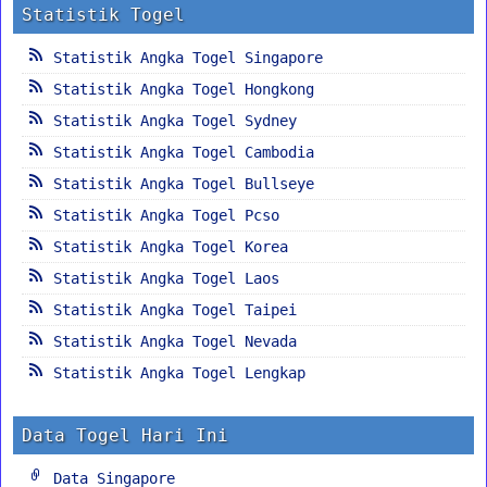
Statistik Togel
Statistik Angka Togel Singapore
Statistik Angka Togel Hongkong
Statistik Angka Togel Sydney
Statistik Angka Togel Cambodia
Statistik Angka Togel Bullseye
Statistik Angka Togel Pcso
Statistik Angka Togel Korea
Statistik Angka Togel Laos
Statistik Angka Togel Taipei
Statistik Angka Togel Nevada
Statistik Angka Togel Lengkap
Data Togel Hari Ini
Data Singapore