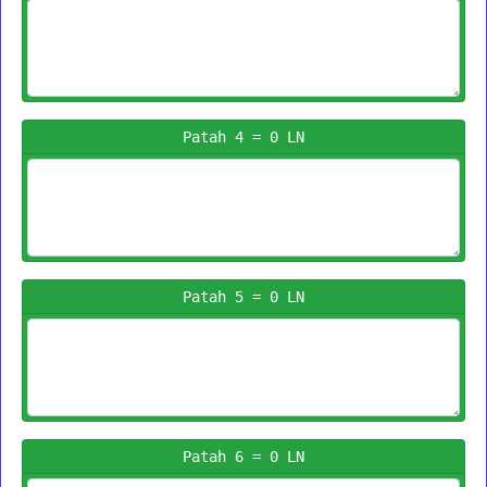
Patah 4 = 0 LN
Patah 5 = 0 LN
Patah 6 = 0 LN