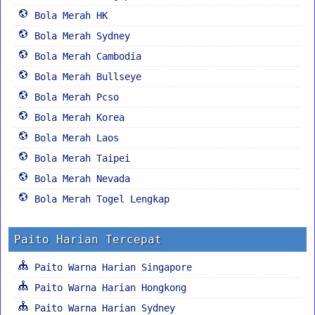
Bola Merah HK
Bola Merah Sydney
Bola Merah Cambodia
Bola Merah Bullseye
Bola Merah Pcso
Bola Merah Korea
Bola Merah Laos
Bola Merah Taipei
Bola Merah Nevada
Bola Merah Togel Lengkap
Paito Harian Tercepat
Paito Warna Harian Singapore
Paito Warna Harian Hongkong
Paito Warna Harian Sydney