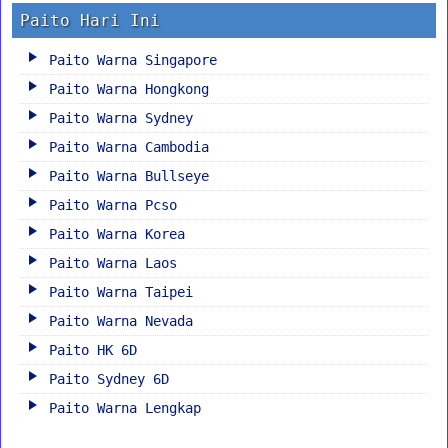
Paito Hari Ini
Paito Warna Singapore
Paito Warna Hongkong
Paito Warna Sydney
Paito Warna Cambodia
Paito Warna Bullseye
Paito Warna Pcso
Paito Warna Korea
Paito Warna Laos
Paito Warna Taipei
Paito Warna Nevada
Paito HK 6D
Paito Sydney 6D
Paito Warna Lengkap