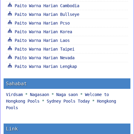
Paito Warna Harian Cambodia
Paito Warna Harian Bullseye
Paito Warna Harian Pcso
Paito Warna Harian Korea
Paito Warna Harian Laos
Paito Warna Harian Taipei
Paito Warna Harian Nevada
Paito Warna Harian Lengkap
Sahabat
Virdsam
*
Nagasaon
*
Naga saon
*
Welcome to
Hongkong Pools
*
Sydney Pools Today
*
Hongkong
Pools
Link