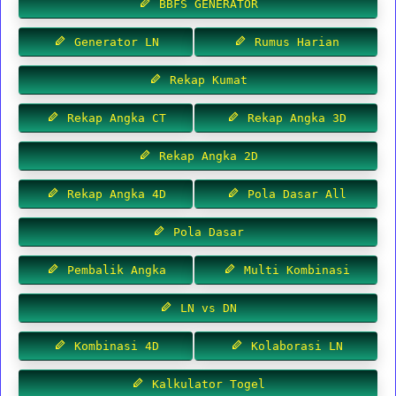
BBFS GENERATOR
Generator LN
Rumus Harian
Rekap Kumat
Rekap Angka CT
Rekap Angka 3D
Rekap Angka 2D
Rekap Angka 4D
Pola Dasar All
Pola Dasar
Pembalik Angka
Multi Kombinasi
LN vs DN
Kombinasi 4D
Kolaborasi LN
Kalkulator Togel