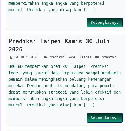
memperkirakan angka-angka yang berpotensi
muncul. Prediksi yang disajikan [...]
Selengkapnya
Prediksi Taipei Kamis 30 Juli
2026
29 Juli 2026
Prediksi Togel Taipei
Komentar
HKG 6D memberikan prediksi Taipei Prediksi
togel yang akurat dan terpercaya sangat membantu
pemain dalam meningkatkan peluang kemenangan
mereka. Dengan analisis mendalam, para pemain
dapat merumuskan strategi yang lebih efektif dan
memperkirakan angka-angka yang berpotensi
muncul. Prediksi yang disajikan [...]
Selengkapnya