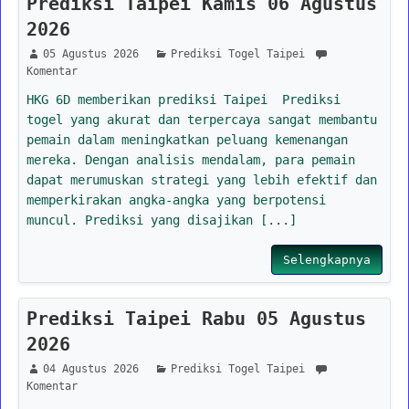
Prediksi Taipei Kamis 06 Agustus
2026
05 Agustus 2026
Prediksi Togel Taipei
Komentar
HKG 6D memberikan prediksi Taipei Prediksi
togel yang akurat dan terpercaya sangat membantu
pemain dalam meningkatkan peluang kemenangan
mereka. Dengan analisis mendalam, para pemain
dapat merumuskan strategi yang lebih efektif dan
memperkirakan angka-angka yang berpotensi
muncul. Prediksi yang disajikan [...]
Selengkapnya
Prediksi Taipei Rabu 05 Agustus
2026
04 Agustus 2026
Prediksi Togel Taipei
Komentar