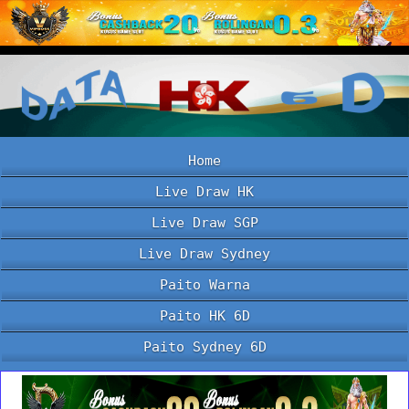
Home
Live Draw HK
Live Draw SGP
Live Draw Sydney
Paito Warna
Paito HK 6D
Paito Sydney 6D