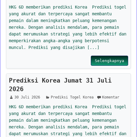
HKG 6D memberikan prediksi Korea Prediksi togel
yang akurat dan terpercaya sangat membantu
pemain dalam meningkatkan peluang kemenangan
mereka. Dengan analisis mendalam, para pemain
dapat merumuskan strategi yang lebih efektif dan
memperkirakan angka-angka yang berpotensi
muncul. Prediksi yang disajikan [...]
Selengkapnya
Prediksi Korea Jumat 31 Juli
2026
30 Juli 2026
Prediksi Togel Korea
Komentar
HKG 6D memberikan prediksi Korea Prediksi togel
yang akurat dan terpercaya sangat membantu
pemain dalam meningkatkan peluang kemenangan
mereka. Dengan analisis mendalam, para pemain
dapat merumuskan strategi yang lebih efektif dan