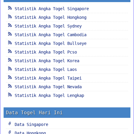
Statistik Angka Togel Singapore
Statistik Angka Togel Hongkong
Statistik Angka Togel Sydney
Statistik Angka Togel Cambodia
Statistik Angka Togel Bullseye
Statistik Angka Togel Pcso
Statistik Angka Togel Korea
Statistik Angka Togel Laos
Statistik Angka Togel Taipei
Statistik Angka Togel Nevada
Statistik Angka Togel Lengkap
Data Togel Hari Ini
Data Singapore
Data Hongkong