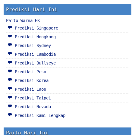
Prediksi Hari Ini
Paito Warna HK
Prediksi Singapore
Prediksi Hongkong
Prediksi Sydney
Prediksi Cambodia
Prediksi Bullseye
Prediksi Pcso
Prediksi Korea
Prediksi Laos
Prediksi Taipei
Prediksi Nevada
Prediksi Kami Lengkap
Paito Hari Ini