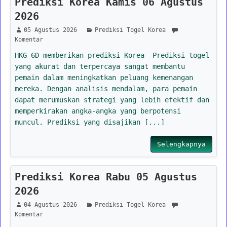
Prediksi Korea Kamis 06 Agustus
2026
05 Agustus 2026
Prediksi Togel Korea
Komentar
HKG 6D memberikan prediksi Korea Prediksi togel
yang akurat dan terpercaya sangat membantu
pemain dalam meningkatkan peluang kemenangan
mereka. Dengan analisis mendalam, para pemain
dapat merumuskan strategi yang lebih efektif dan
memperkirakan angka-angka yang berpotensi
muncul. Prediksi yang disajikan [...]
Selengkapnya
Prediksi Korea Rabu 05 Agustus
2026
04 Agustus 2026
Prediksi Togel Korea
Komentar