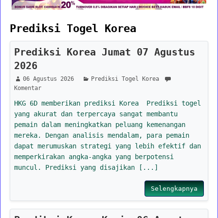
Prediksi Togel Korea
Prediksi Korea Jumat 07 Agustus
2026
06 Agustus 2026
Prediksi Togel Korea
Komentar
HKG 6D memberikan prediksi Korea Prediksi togel
yang akurat dan terpercaya sangat membantu
pemain dalam meningkatkan peluang kemenangan
mereka. Dengan analisis mendalam, para pemain
dapat merumuskan strategi yang lebih efektif dan
memperkirakan angka-angka yang berpotensi
muncul. Prediksi yang disajikan [...]
Selengkapnya