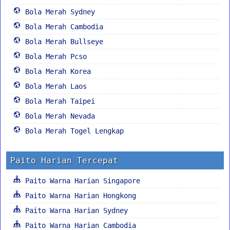
Bola Merah Sydney
Bola Merah Cambodia
Bola Merah Bullseye
Bola Merah Pcso
Bola Merah Korea
Bola Merah Laos
Bola Merah Taipei
Bola Merah Nevada
Bola Merah Togel Lengkap
Paito Harian Tercepat
Paito Warna Harian Singapore
Paito Warna Harian Hongkong
Paito Warna Harian Sydney
Paito Warna Harian Cambodia