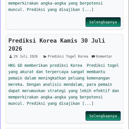
memperkirakan angka-angka yang berpotensi
muncul. Prediksi yang disajikan [...]
Selengkapnya
Prediksi Korea Kamis 30 Juli
2026
29 Juli 2026
Prediksi Togel Korea
Komentar
HKG 6D memberikan prediksi Korea Prediksi togel
yang akurat dan terpercaya sangat membantu
pemain dalam meningkatkan peluang kemenangan
mereka. Dengan analisis mendalam, para pemain
dapat merumuskan strategi yang lebih efektif dan
memperkirakan angka-angka yang berpotensi
muncul. Prediksi yang disajikan [...]
Selengkapnya