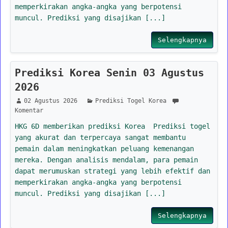
memperkirakan angka-angka yang berpotensi
muncul. Prediksi yang disajikan [...]
Selengkapnya
Prediksi Korea Senin 03 Agustus
2026
02 Agustus 2026
Prediksi Togel Korea
Komentar
HKG 6D memberikan prediksi Korea Prediksi togel
yang akurat dan terpercaya sangat membantu
pemain dalam meningkatkan peluang kemenangan
mereka. Dengan analisis mendalam, para pemain
dapat merumuskan strategi yang lebih efektif dan
memperkirakan angka-angka yang berpotensi
muncul. Prediksi yang disajikan [...]
Selengkapnya