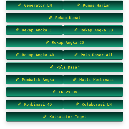
Generator LN
Rumus Harian
Rekap Kumat
Rekap Angka CT
Rekap Angka 3D
Rekap Angka 2D
Rekap Angka 4D
Pola Dasar All
Pola Dasar
Pembalik Angka
Multi Kombinasi
LN vs DN
Kombinasi 4D
Kolaborasi LN
Kalkulator Togel