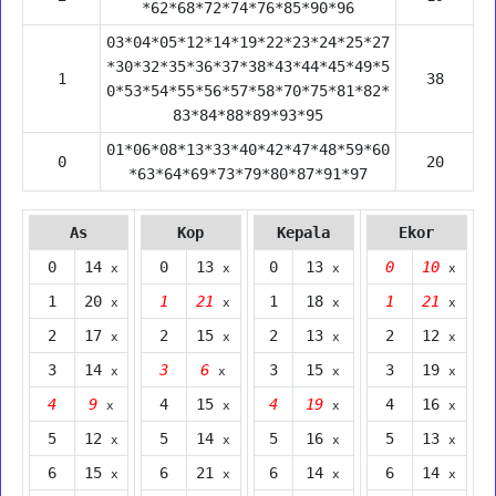
*62*68*72*74*76*85*90*96
03*04*05*12*14*19*22*23*24*25*27
*30*32*35*36*37*38*43*44*45*49*5
1
38
0*53*54*55*56*57*58*70*75*81*82*
83*84*88*89*93*95
01*06*08*13*33*40*42*47*48*59*60
0
20
*63*64*69*73*79*80*87*91*97
As
Kop
Kepala
Ekor
0
14
0
13
0
13
0
10
x
x
x
x
1
20
1
21
1
18
1
21
x
x
x
x
2
17
2
15
2
13
2
12
x
x
x
x
3
14
3
6
3
15
3
19
x
x
x
x
4
9
4
15
4
19
4
16
x
x
x
x
5
12
5
14
5
16
5
13
x
x
x
x
6
15
6
21
6
14
6
14
x
x
x
x