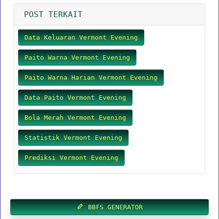
POST TERKAIT
Data Keluaran Vermont Evening
Paito Warna Vermont Evening
Paito Warna Harian Vermont Evening
Data Paito Vermont Evening
Bola Merah Vermont Evening
Statistik Vermont Evening
Prediksi Vermont Evening
BBFS GENERATOR