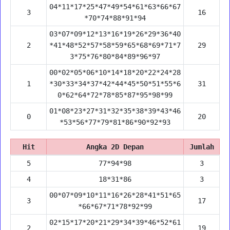
04*11*17*25*47*49*54*61*63*66*67
3
16
*70*74*88*91*94
03*07*09*12*13*16*19*26*29*36*40
2
*41*48*52*57*58*59*65*68*69*71*7
29
3*75*76*80*84*89*96*97
00*02*05*06*10*14*18*20*22*24*28
1
*30*33*34*37*42*44*45*50*51*55*6
31
0*62*64*72*78*85*87*95*98*99
01*08*23*27*31*32*35*38*39*43*46
0
20
*53*56*77*79*81*86*90*92*93
Hit
Angka 2D Depan
Jumlah
5
77*94*98
3
4
18*31*86
3
00*07*09*10*11*16*26*28*41*51*65
3
17
*66*67*71*78*92*99
02*15*17*20*21*29*34*39*46*52*61
2
19