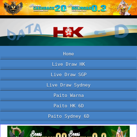
Home
Live Draw HK
Live Draw SGP
Live Draw Sydney
Paito Warna
Paito HK 6D
Paito Sydney 6D