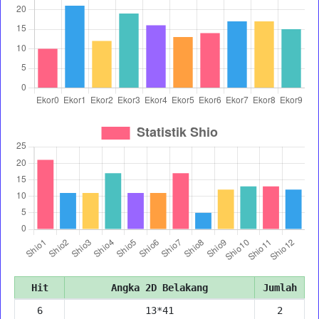
Hit
Angka 2D Belakang
Jumlah
6
13*41
2