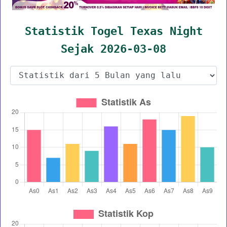
Statistik Togel Texas Night
Sejak 2026-03-08