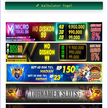
Kalkulator Togel