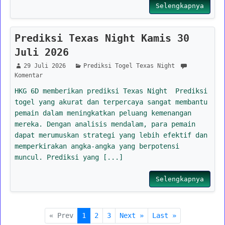
Selengkapnya
Prediksi Texas Night Kamis 30
Juli 2026
29 Juli 2026
Prediksi Togel Texas Night
Komentar
HKG 6D memberikan prediksi Texas Night Prediksi
togel yang akurat dan terpercaya sangat membantu
pemain dalam meningkatkan peluang kemenangan
mereka. Dengan analisis mendalam, para pemain
dapat merumuskan strategi yang lebih efektif dan
memperkirakan angka-angka yang berpotensi
muncul. Prediksi yang [...]
Selengkapnya
« Prev
1
2
3
Next »
Last »