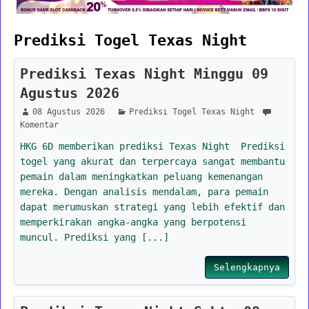
Prediksi Togel Texas Night
Prediksi Texas Night Minggu 09
Agustus 2026
08 Agustus 2026
Prediksi Togel Texas Night
Komentar
HKG 6D memberikan prediksi Texas Night Prediksi
togel yang akurat dan terpercaya sangat membantu
pemain dalam meningkatkan peluang kemenangan
mereka. Dengan analisis mendalam, para pemain
dapat merumuskan strategi yang lebih efektif dan
memperkirakan angka-angka yang berpotensi
muncul. Prediksi yang [...]
Selengkapnya