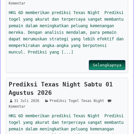
Komentar
HKG 6D memberikan prediksi Texas Night Prediksi
togel yang akurat dan terpercaya sangat membantu
pemain dalam meningkatkan peluang kemenangan
mereka. Dengan analisis mendalam, para pemain
dapat merumuskan strategi yang lebih efektif dan
memperkirakan angka-angka yang berpotensi
muncul. Prediksi yang [...]
Selengkapnya
Prediksi Texas Night Sabtu 01
Agustus 2026
31 Juli 2026
Prediksi Togel Texas Night
Komentar
HKG 6D memberikan prediksi Texas Night Prediksi
togel yang akurat dan terpercaya sangat membantu
pemain dalam meningkatkan peluang kemenangan