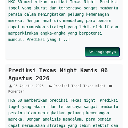
HKG 6D memberikan prediksi Texas Night Prediksi
togel yang akurat dan terpercaya sangat membantu
pemain dalam meningkatkan peluang kemenangan
mereka. Dengan analisis mendalam, para pemain
dapat merumuskan strategi yang lebih efektif dan
memperkirakan angka-angka yang berpotensi
muncul. Prediksi yang [...]
Selengkapnya
Prediksi Texas Night Kamis 06
Agustus 2026
05 Agustus 2026
Prediksi Togel Texas Night
Komentar
HKG 6D memberikan prediksi Texas Night Prediksi
togel yang akurat dan terpercaya sangat membantu
pemain dalam meningkatkan peluang kemenangan
mereka. Dengan analisis mendalam, para pemain
dapat merumuskan strategi yang lebih efektif dan