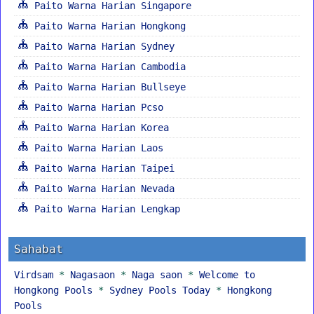
Paito Warna Harian Singapore
Paito Warna Harian Hongkong
Paito Warna Harian Sydney
Paito Warna Harian Cambodia
Paito Warna Harian Bullseye
Paito Warna Harian Pcso
Paito Warna Harian Korea
Paito Warna Harian Laos
Paito Warna Harian Taipei
Paito Warna Harian Nevada
Paito Warna Harian Lengkap
Sahabat
Virdsam
*
Nagasaon
*
Naga saon
*
Welcome to
Hongkong Pools
*
Sydney Pools Today
*
Hongkong
Pools