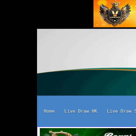
Home
Live Draw HK
Live Draw 