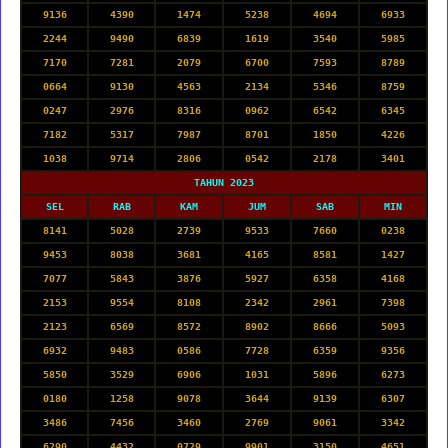
9136
4390
1474
5238
4694
6933
2244
9490
6839
1619
3540
5985
7170
7281
2079
6700
7593
8789
0664
9130
4563
2134
5346
8759
0247
2976
8316
0962
6542
6345
7182
5317
7987
8701
1850
4226
1038
9714
2806
0542
2178
3401
TAHUN 2023
SEL
RAB
KAM
JUM
SAB
MIN
8141
5028
2739
9533
7660
0238
9453
8038
3681
4165
8581
1427
7077
5843
3876
5927
6358
4168
2153
9554
8108
2342
2961
7398
2123
6569
8572
8902
8666
5093
6932
9483
0586
7728
6359
9356
5850
3529
6906
1031
5896
6273
0180
1258
9078
3644
9139
6307
3486
7456
3460
2769
9061
3342
6290
4432
0729
9901
3150
4651