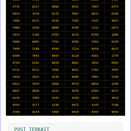
4735
8217
6098
6952
7067
8373
6843
3419
9170
7607
0631
6166
7896
6131
0330
7395
2247
4623
5466
2930
0006
8340
3133
2873
3474
1764
6785
4279
6704
1904
5866
6685
7793
9708
5591
6259
7998
5169
8508
7224
8018
0015
9399
7641
8847
8118
4261
1779
6704
9162
8850
8881
2642
0943
6731
8722
3580
9851
7781
4503
1010
2623
4239
8869
7005
5194
0422
7879
5650
0574
0018
2449
0847
8829
4213
4878
0765
8473
6176
3403
4145
4160
9643
3610
8543
4177
1536
6472
4143
7196
2599
8159
5000
0419
8345
9850
POST TERKAIT