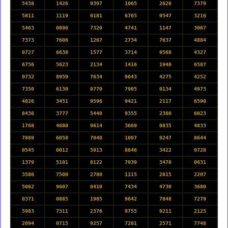
5438
1426
9397
1065
2626
7379
5811
1119
0181
6765
9547
3216
5463
0896
7320
4741
1147
3067
7373
7606
1267
2734
7637
4884
0727
6638
1577
3714
9568
4327
6756
5623
2134
1416
1940
6587
0732
8959
7634
9643
4275
4252
7350
6130
0770
7905
0134
4973
4826
3451
9596
9421
2117
6590
8436
3777
5440
9355
2360
6023
1768
4680
9614
3669
0835
4833
7889
6058
7040
1097
9247
8644
0545
0012
5913
8846
3422
9728
1379
5101
8122
7939
3470
0631
3586
7500
2780
1115
2815
2207
5062
9607
6410
7434
4730
3680
0371
0885
1985
9642
7848
7279
5983
7311
2376
9755
9211
2125
2094
0715
9257
7201
2571
7748