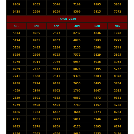
8969
8553
3540
7109
7995
3938
9428
2200
9239
8300
9815
7572
TAHUN 2026
SEL
RAB
KAM
JUM
SAB
MIN
5874
9965
2573
8232
4046
1978
5174
8781
8837
4876
5993
XXXX
3738
5495
2194
5135
6368
3748
8056
2666
6735
7572
0829
3895
3076
9914
7976
0934
6936
3935
0769
2152
9613
0026
5195
5732
7741
1600
7511
9378
0283
9398
9788
7924
0188
7653
6495
3704
4359
2849
8662
1765
1047
2915
2839
3391
4583
0882
4572
0381
5279
9308
5305
7789
1457
3728
8186
1924
6402
3684
9773
8284
9371
0051
7777
5811
0946
4905
6793
2978
9769
6176
6595
6174
8636
7563
4796
8685
2355
5429