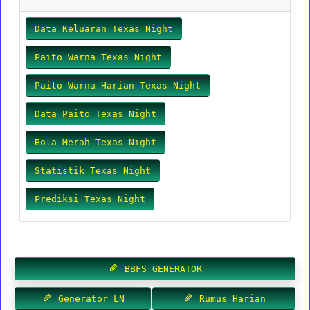
Data Keluaran Texas Night
Paito Warna Texas Night
Paito Warna Harian Texas Night
Data Paito Texas Night
Bola Merah Texas Night
Statistik Texas Night
Prediksi Texas Night
BBFS GENERATOR
Generator LN
Rumus Harian