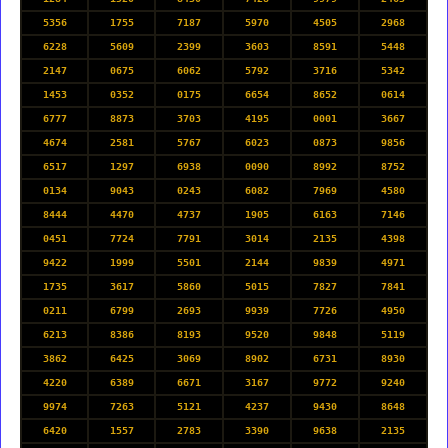
5356
1755
7187
5970
4505
2968
6228
5609
2399
3603
8591
5448
2147
0675
6062
5792
3716
5342
1453
0352
0175
6654
8652
0614
6777
8873
3703
4195
0001
3667
4674
2581
5767
6023
0873
9856
6517
1297
6938
0090
8992
8752
0134
9043
0243
6082
7969
4580
8444
4470
4737
1905
6163
7146
0451
7724
7791
3014
2135
4398
9422
1999
5501
2144
9839
4971
1735
3617
5860
5015
7827
7841
0211
6799
2693
9939
7726
4950
6213
8386
8193
9520
9848
5119
3862
6425
3069
8902
6731
8930
4220
6389
6671
3167
9772
9240
9974
7263
5121
4237
9430
8648
6420
1557
2783
3390
9638
2135