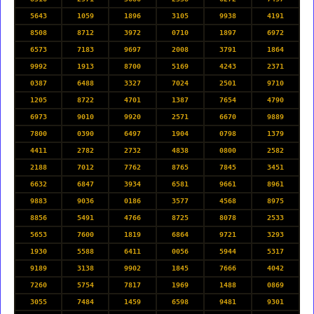
5643
1059
1896
3105
9938
4191
8508
8712
3972
0710
1897
6972
6573
7183
9697
2008
3791
1864
9992
1913
8700
5169
4243
2371
0387
6488
3327
7024
2501
9710
1205
8722
4701
1387
7654
4790
6973
9010
9920
2571
6670
9889
7800
0390
6497
1904
0798
1379
4411
2782
2732
4838
0800
2582
2188
7012
7762
8765
7845
3451
6632
6847
3934
6581
9661
8961
9883
9036
0186
3577
4568
8975
8856
5491
4766
8725
8078
2533
5653
7600
1819
6864
9721
3293
1930
5588
6411
0056
5944
5317
9189
3138
9902
1845
7666
4042
7260
5754
7817
1969
1488
0869
3055
7484
1459
6598
9481
9301