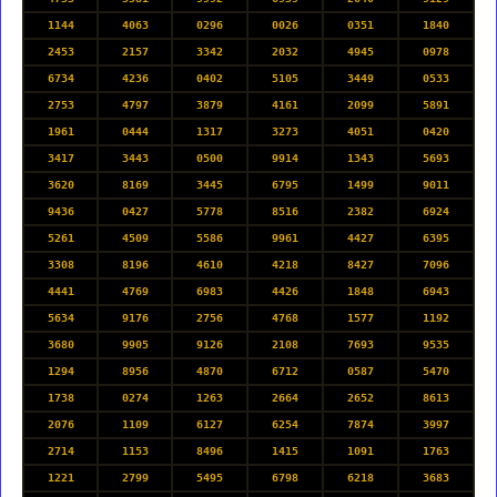
1144
4063
0296
0026
0351
1840
2453
2157
3342
2032
4945
0978
6734
4236
0402
5105
3449
0533
2753
4797
3879
4161
2099
5891
1961
0444
1317
3273
4051
0420
3417
3443
0500
9914
1343
5693
3620
8169
3445
6795
1499
9011
9436
0427
5778
8516
2382
6924
5261
4509
5586
9961
4427
6395
3308
8196
4610
4218
8427
7096
4441
4769
6983
4426
1848
6943
5634
9176
2756
4768
1577
1192
3680
9905
9126
2108
7693
9535
1294
8956
4870
6712
0587
5470
1738
0274
1263
2664
2652
8613
2076
1109
6127
6254
7874
3997
2714
1153
8496
1415
1091
1763
1221
2799
5495
6798
6218
3683