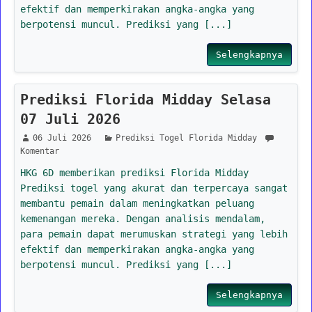
efektif dan memperkirakan angka-angka yang
berpotensi muncul. Prediksi yang [...]
Selengkapnya
Prediksi Florida Midday Selasa
07 Juli 2026
06 Juli 2026
Prediksi Togel Florida Midday
Komentar
HKG 6D memberikan prediksi Florida Midday
Prediksi togel yang akurat dan terpercaya sangat
membantu pemain dalam meningkatkan peluang
kemenangan mereka. Dengan analisis mendalam,
para pemain dapat merumuskan strategi yang lebih
efektif dan memperkirakan angka-angka yang
berpotensi muncul. Prediksi yang [...]
Selengkapnya