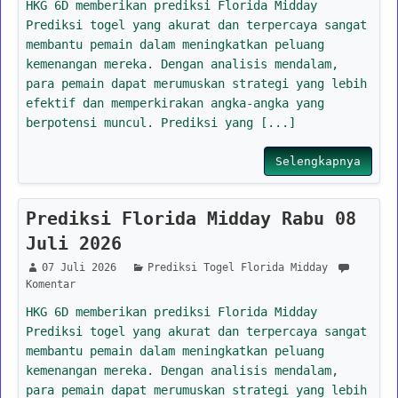
HKG 6D memberikan prediksi Florida Midday
Prediksi togel yang akurat dan terpercaya sangat
membantu pemain dalam meningkatkan peluang
kemenangan mereka. Dengan analisis mendalam,
para pemain dapat merumuskan strategi yang lebih
efektif dan memperkirakan angka-angka yang
berpotensi muncul. Prediksi yang [...]
Selengkapnya
Prediksi Florida Midday Rabu 08
Juli 2026
07 Juli 2026
Prediksi Togel Florida Midday
Komentar
HKG 6D memberikan prediksi Florida Midday
Prediksi togel yang akurat dan terpercaya sangat
membantu pemain dalam meningkatkan peluang
kemenangan mereka. Dengan analisis mendalam,
para pemain dapat merumuskan strategi yang lebih