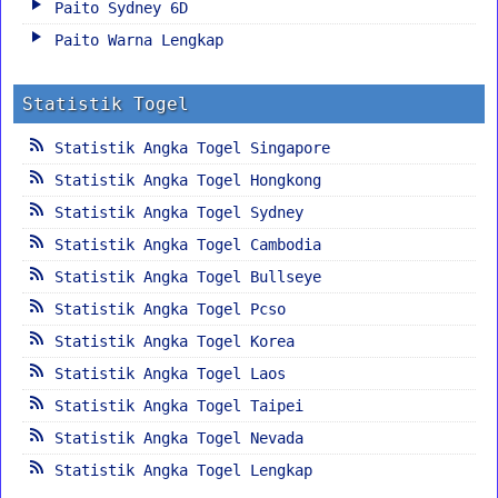
Paito Sydney 6D
Paito Warna Lengkap
Statistik Togel
Statistik Angka Togel Singapore
Statistik Angka Togel Hongkong
Statistik Angka Togel Sydney
Statistik Angka Togel Cambodia
Statistik Angka Togel Bullseye
Statistik Angka Togel Pcso
Statistik Angka Togel Korea
Statistik Angka Togel Laos
Statistik Angka Togel Taipei
Statistik Angka Togel Nevada
Statistik Angka Togel Lengkap