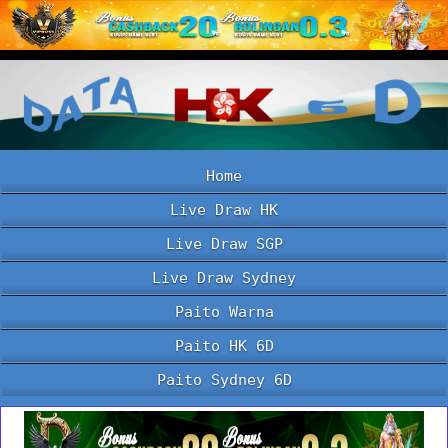
Home
Live Draw HK
Live Draw SGP
Live Draw Sydney
Paito Warna
Paito HK 6D
Paito Sydney 6D