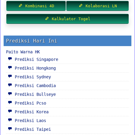
Kombinasi 4D
Kolaborasi LN
Kalkulator Togel
Prediksi Hari Ini
Paito Warna HK
Prediksi Singapore
Prediksi Hongkong
Prediksi Sydney
Prediksi Cambodia
Prediksi Bullseye
Prediksi Pcso
Prediksi Korea
Prediksi Laos
Prediksi Taipei