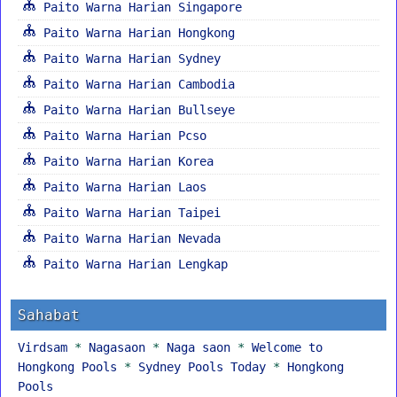
Paito Warna Harian Singapore
Paito Warna Harian Hongkong
Paito Warna Harian Sydney
Paito Warna Harian Cambodia
Paito Warna Harian Bullseye
Paito Warna Harian Pcso
Paito Warna Harian Korea
Paito Warna Harian Laos
Paito Warna Harian Taipei
Paito Warna Harian Nevada
Paito Warna Harian Lengkap
Sahabat
Virdsam
*
Nagasaon
*
Naga saon
*
Welcome to
Hongkong Pools
*
Sydney Pools Today
*
Hongkong
Pools