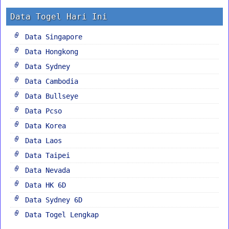
Data Togel Hari Ini
Data Singapore
Data Hongkong
Data Sydney
Data Cambodia
Data Bullseye
Data Pcso
Data Korea
Data Laos
Data Taipei
Data Nevada
Data HK 6D
Data Sydney 6D
Data Togel Lengkap