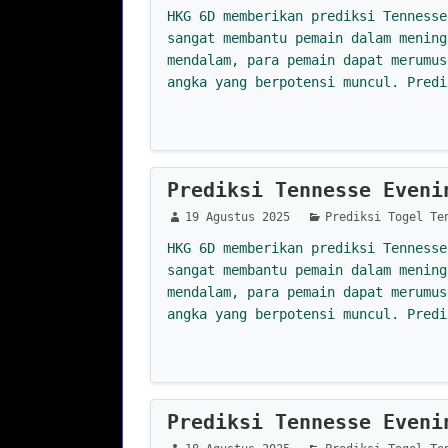
HKG 6D memberikan prediksi Tenness
sangat membantu pemain dalam mening
mendalam, para pemain dapat merumus
angka yang berpotensi muncul. Predi
Prediksi Tennesse Eveni
19 Agustus 2025
Prediksi Togel Te
HKG 6D memberikan prediksi Tenness
sangat membantu pemain dalam mening
mendalam, para pemain dapat merumus
angka yang berpotensi muncul. Predi
Prediksi Tennesse Eveni