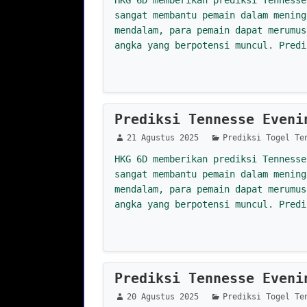
HKG 6D memberikan prediksi Tenness
sangat membantu pemain dalam mening
mendalam, para pemain dapat merumus
angka yang berpotensi muncul. Predi
Prediksi Tennesse Eveni
21 Agustus 2025
Prediksi Togel Te
HKG 6D memberikan prediksi Tenness
sangat membantu pemain dalam mening
mendalam, para pemain dapat merumus
angka yang berpotensi muncul. Predi
Prediksi Tennesse Eveni
20 Agustus 2025
Prediksi Togel Te