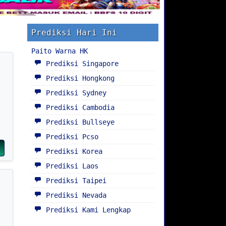
Prediksi Hari Ini
Paito Warna HK
Prediksi Singapore
Prediksi Hongkong
Prediksi Sydney
Prediksi Cambodia
Prediksi Bullseye
Prediksi Pcso
Prediksi Korea
Prediksi Laos
Prediksi Taipei
Prediksi Nevada
Prediksi Kami Lengkap