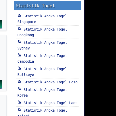
Statistik Togel
Statistik Angka Togel
Singapore
Statistik Angka Togel
Hongkong
Statistik Angka Togel
Sydney
Statistik Angka Togel
Cambodia
Statistik Angka Togel
Bullseye
Statistik Angka Togel Pcso
Statistik Angka Togel
Korea
Statistik Angka Togel Laos
Statistik Angka Togel