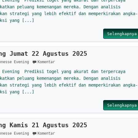
e Evening Prediksi togel yang akurat dan terpercaya
katkan peluang kemenangan mereka. Dengan analisis
kan strategi yang lebih efektif dan memperkirakan angka-
ksi yang [...]
Selengkapnya
ng Jumat 22 Agustus 2025
nnesse Evening
Komentar
e Evening Prediksi togel yang akurat dan terpercaya
katkan peluang kemenangan mereka. Dengan analisis
kan strategi yang lebih efektif dan memperkirakan angka-
ksi yang [...]
Selengkapnya
ng Kamis 21 Agustus 2025
nnesse Evening
Komentar