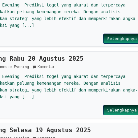
e Evening Prediksi togel yang akurat dan terpercaya
katkan peluang kemenangan mereka. Dengan analisis
kan strategi yang lebih efektif dan memperkirakan angka-
ksi yang [...]
Selengkapnya
ng Rabu 20 Agustus 2025
nnesse Evening
Komentar
e Evening Prediksi togel yang akurat dan terpercaya
katkan peluang kemenangan mereka. Dengan analisis
kan strategi yang lebih efektif dan memperkirakan angka-
ksi yang [...]
Selengkapnya
ng Selasa 19 Agustus 2025