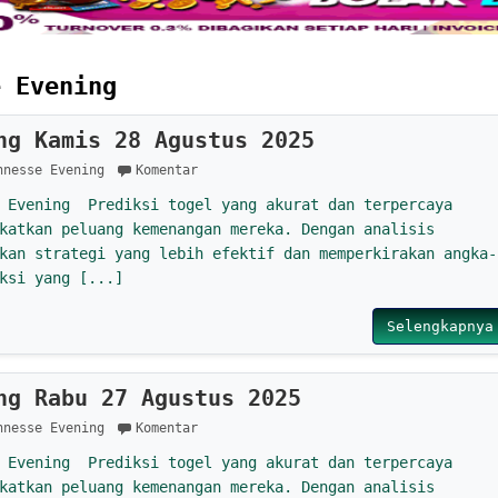
e Evening
ng Kamis 28 Agustus 2025
nnesse Evening
Komentar
e Evening Prediksi togel yang akurat dan terpercaya
katkan peluang kemenangan mereka. Dengan analisis
kan strategi yang lebih efektif dan memperkirakan angka-
ksi yang [...]
Selengkapnya
ng Rabu 27 Agustus 2025
nnesse Evening
Komentar
e Evening Prediksi togel yang akurat dan terpercaya
katkan peluang kemenangan mereka. Dengan analisis