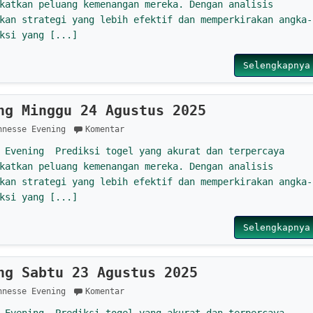
katkan peluang kemenangan mereka. Dengan analisis
kan strategi yang lebih efektif dan memperkirakan angka-
ksi yang [...]
Selengkapnya
ng Minggu 24 Agustus 2025
nnesse Evening
Komentar
e Evening Prediksi togel yang akurat dan terpercaya
katkan peluang kemenangan mereka. Dengan analisis
kan strategi yang lebih efektif dan memperkirakan angka-
ksi yang [...]
Selengkapnya
ng Sabtu 23 Agustus 2025
nnesse Evening
Komentar