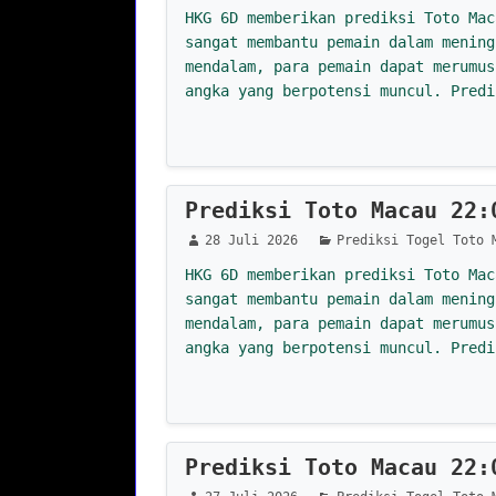
HKG 6D memberikan prediksi Toto Ma
sangat membantu pemain dalam mening
mendalam, para pemain dapat merumus
angka yang berpotensi muncul. Predi
Prediksi Toto Macau 22:
28 Juli 2026
Prediksi Togel Toto 
HKG 6D memberikan prediksi Toto Ma
sangat membantu pemain dalam mening
mendalam, para pemain dapat merumus
angka yang berpotensi muncul. Predi
Prediksi Toto Macau 22: