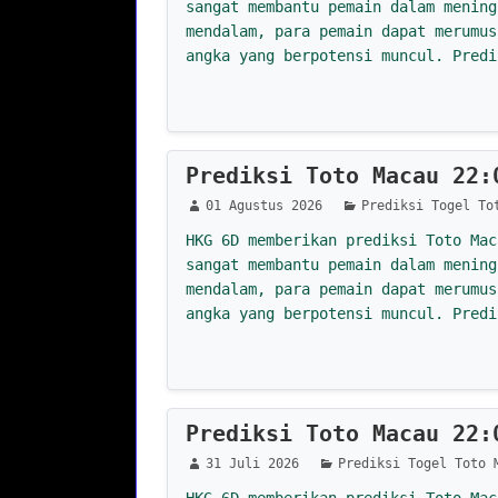
sangat membantu pemain dalam mening
mendalam, para pemain dapat merumus
angka yang berpotensi muncul. Predi
Prediksi Toto Macau 22:
01 Agustus 2026
Prediksi Togel To
HKG 6D memberikan prediksi Toto Ma
sangat membantu pemain dalam mening
mendalam, para pemain dapat merumus
angka yang berpotensi muncul. Predi
Prediksi Toto Macau 22:
31 Juli 2026
Prediksi Togel Toto 