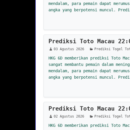
mendalam, para pemain dapat merumus
angka yang berpotensi muncul. Predi
Prediksi Toto Macau 22:
03 Agustus 2026
Prediksi Togel To
HKG 6D memberikan prediksi Toto Ma
sangat membantu pemain dalam mening
mendalam, para pemain dapat merumus
angka yang berpotensi muncul. Predi
Prediksi Toto Macau 22:
02 Agustus 2026
Prediksi Togel To
HKG 6D memberikan prediksi Toto Ma