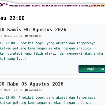
cau 22:00
00 Kamis 06 Agustus 2026
to Macau 22:00
Komentar
cau 22:00 Prediksi togel yang akurat dan terpercaya
katkan peluang kemenangan mereka. Dengan analisis
kan strategi yang lebih efektif dan memperkirakan angka-
ksi yang [...]
Selengkapnya
00 Rabu 05 Agustus 2026
to Macau 22:00
Komentar
cau 22:00 Prediksi togel yang akurat dan terpercaya
katkan peluang kemenangan mereka. Dengan analisis