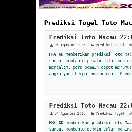
Prediksi Togel Toto Ma
Prediksi Toto Macau 22:
05 Agustus 2026
Prediksi Togel To
HKG 6D memberikan prediksi Toto Ma
sangat membantu pemain dalam mening
mendalam, para pemain dapat merumus
angka yang berpotensi muncul. Predi
Prediksi Toto Macau 22:
04 Agustus 2026
Prediksi Togel To
HKG 6D memberikan prediksi Toto Ma
sangat membantu pemain dalam mening