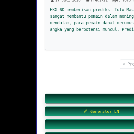
27 Juli 2026
Prediksi Togel Toto 
HKG 6D memberikan prediksi Toto Ma
sangat membantu pemain dalam mening
mendalam, para pemain dapat merumus
angka yang berpotensi muncul. Predi
« Pr
Generator LN