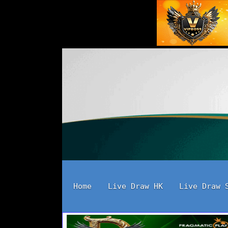
Home
Live Draw HK
Live Draw 