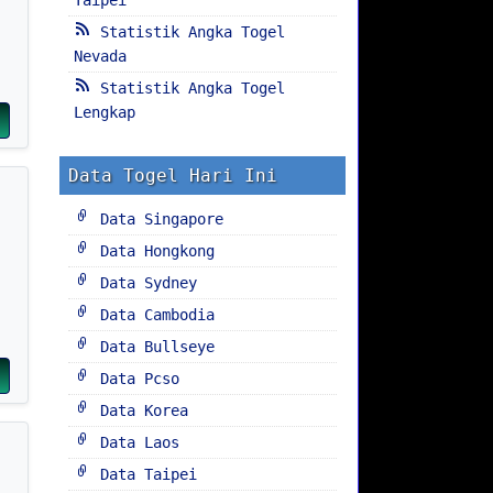
Taipei
Statistik Angka Togel
Nevada
Statistik Angka Togel
Lengkap
Data Togel Hari Ini
Data Singapore
Data Hongkong
Data Sydney
Data Cambodia
Data Bullseye
Data Pcso
Data Korea
Data Laos
Data Taipei