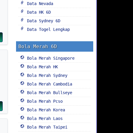
Data Nevada
Data HK 6D
Data Sydney 6D
Data Togel Lengkap
Bola Merah 6D
Bola Merah Singapore
Bola Merah HK
Bola Merah Sydney
Bola Merah Cambodia
Bola Merah Bullseye
Bola Merah Pcso
Bola Merah Korea
Bola Merah Laos
Bola Merah Taipei