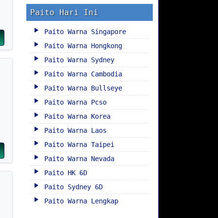
Paito Hari Ini
Paito Warna Singapore
Paito Warna Hongkong
Paito Warna Sydney
Paito Warna Cambodia
Paito Warna Bullseye
Paito Warna Pcso
Paito Warna Korea
Paito Warna Laos
Paito Warna Taipei
Paito Warna Nevada
Paito HK 6D
Paito Sydney 6D
Paito Warna Lengkap