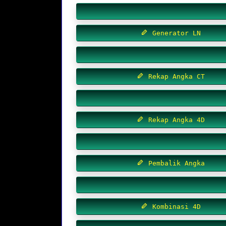
Generator LN
Rekap Angka CT
Rekap Angka 4D
Pembalik Angka
Kombinasi 4D