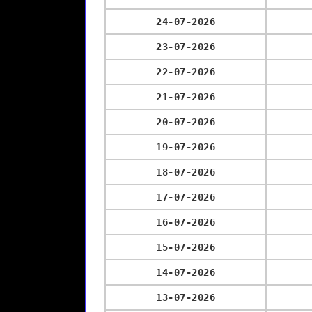
24-07-2026
23-07-2026
22-07-2026
21-07-2026
20-07-2026
19-07-2026
18-07-2026
17-07-2026
16-07-2026
15-07-2026
14-07-2026
13-07-2026