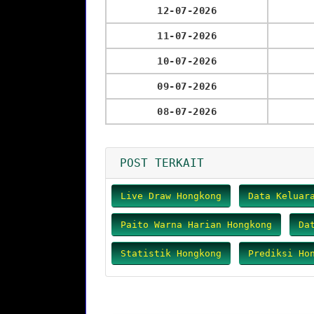
12-07-2026
11-07-2026
10-07-2026
09-07-2026
08-07-2026
POST TERKAIT
Live Draw Hongkong
Data Keluar
Paito Warna Harian Hongkong
Da
Statistik Hongkong
Prediksi Ho