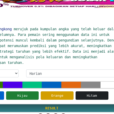
ngkong
merujuk pada kumpulan angka yang telah keluar dal
elumnya. Para pemain sering menggunakan data ini untuk
potensi muncul kembali dalam pengundian selanjutnya. Den
pat merumuskan prediksi yang lebih akurat, meningkatkan
trategi taruhan yang lebih efektif. Data ini menjadi ala
ntuk menganalisis pola keluaran dan meningkatkan
san taruhan.
Hijau
Orange
Hitam
RESULT