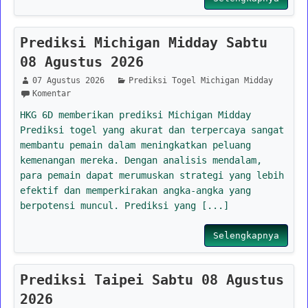
Prediksi Michigan Midday Sabtu
08 Agustus 2026
07 Agustus 2026
Prediksi Togel Michigan Midday
Komentar
HKG 6D memberikan prediksi Michigan Midday
Prediksi togel yang akurat dan terpercaya sangat
membantu pemain dalam meningkatkan peluang
kemenangan mereka. Dengan analisis mendalam,
para pemain dapat merumuskan strategi yang lebih
efektif dan memperkirakan angka-angka yang
berpotensi muncul. Prediksi yang [...]
Selengkapnya
Prediksi Taipei Sabtu 08 Agustus
2026