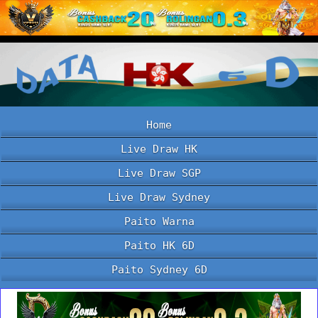
Home
Live Draw HK
Live Draw SGP
Live Draw Sydney
Paito Warna
Paito HK 6D
Paito Sydney 6D