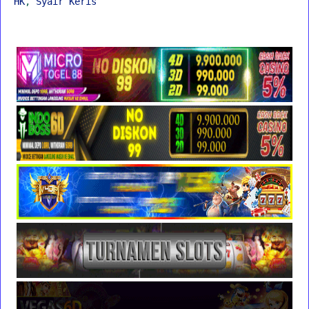
HK
,
Syair Keris