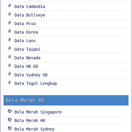
Data Cambodia
Data Bullseye
Data Pcso
Data Korea
Data Laos
Data Taipei
Data Nevada
Data HK 6D
Data Sydney 6D
Data Togel Lengkap
Bola Merah 6D
Bola Merah Singapore
Bola Merah HK
Bola Merah Sydney