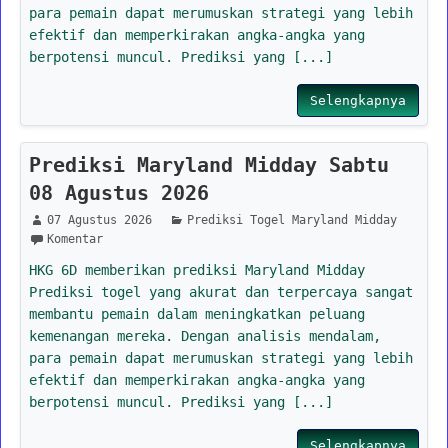
para pemain dapat merumuskan strategi yang lebih
efektif dan memperkirakan angka-angka yang
berpotensi muncul. Prediksi yang [...]
Selengkapnya
Prediksi Maryland Midday Sabtu
08 Agustus 2026
07 Agustus 2026
Prediksi Togel Maryland Midday
Komentar
HKG 6D memberikan prediksi Maryland Midday
Prediksi togel yang akurat dan terpercaya sangat
membantu pemain dalam meningkatkan peluang
kemenangan mereka. Dengan analisis mendalam,
para pemain dapat merumuskan strategi yang lebih
efektif dan memperkirakan angka-angka yang
berpotensi muncul. Prediksi yang [...]
Selengkapnya