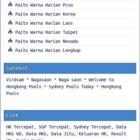
Paito Warna Harian Pcso
Paito Warna Harian Korea
Paito Warna Harian Laos
Paito Warna Harian Taipei
Paito Warna Harian Nevada
Paito Warna Harian Lengkap
Sahabat
Virdsam
*
Nagasaon
*
Naga saon
*
Welcome to
Hongkong Pools
*
Sydney Pools Today
*
Hongkong
Pools
Link
HK Tercepat
,
SGP Tercepat
,
Sydney Tercepat
,
Data
HKG 6D
,
Data HKG
,
Data Jitu
,
Keluaran HK
,
Result