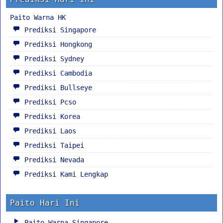
Paito Warna HK
Prediksi Singapore
Prediksi Hongkong
Prediksi Sydney
Prediksi Cambodia
Prediksi Bullseye
Prediksi Pcso
Prediksi Korea
Prediksi Laos
Prediksi Taipei
Prediksi Nevada
Prediksi Kami Lengkap
Paito Hari Ini
Paito Warna Singapore