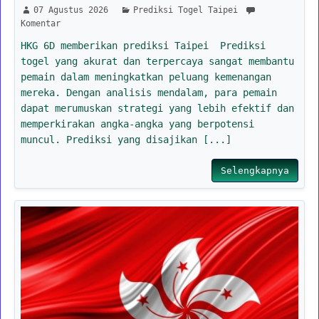
07 Agustus 2026
Prediksi Togel Taipei
Komentar
HKG 6D memberikan prediksi Taipei Prediksi
togel yang akurat dan terpercaya sangat membantu
pemain dalam meningkatkan peluang kemenangan
mereka. Dengan analisis mendalam, para pemain
dapat merumuskan strategi yang lebih efektif dan
memperkirakan angka-angka yang berpotensi
muncul. Prediksi yang disajikan [...]
Selengkapnya