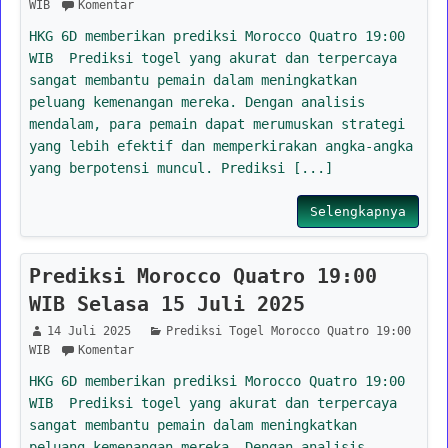
WIB
Komentar
HKG 6D memberikan prediksi Morocco Quatro 19:00
WIB Prediksi togel yang akurat dan terpercaya
sangat membantu pemain dalam meningkatkan
peluang kemenangan mereka. Dengan analisis
mendalam, para pemain dapat merumuskan strategi
yang lebih efektif dan memperkirakan angka-angka
yang berpotensi muncul. Prediksi [...]
Selengkapnya
Prediksi Morocco Quatro 19:00
WIB Selasa 15 Juli 2025
14 Juli 2025
Prediksi Togel Morocco Quatro 19:00
WIB
Komentar
HKG 6D memberikan prediksi Morocco Quatro 19:00
WIB Prediksi togel yang akurat dan terpercaya
sangat membantu pemain dalam meningkatkan
peluang kemenangan mereka. Dengan analisis