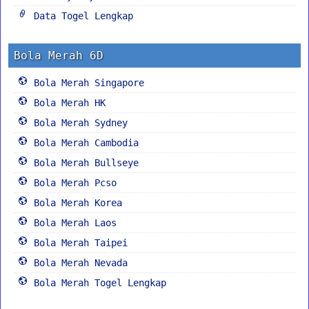
Data Togel Lengkap
Bola Merah 6D
Bola Merah Singapore
Bola Merah HK
Bola Merah Sydney
Bola Merah Cambodia
Bola Merah Bullseye
Bola Merah Pcso
Bola Merah Korea
Bola Merah Laos
Bola Merah Taipei
Bola Merah Nevada
Bola Merah Togel Lengkap