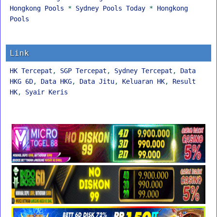
Hongkong Pools
*
Sydney Pools Today
*
Hongkong
Pools
Link
HK Tercepat
,
SGP Tercepat
,
Sydney Tercepat
,
Data
HKG 6D
,
Data HKG
,
Data Jitu
,
Keluaran HK
,
Result
HK
,
Syair Keris