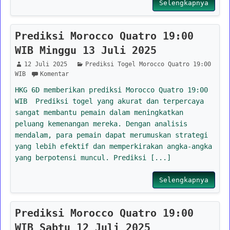
Selengkapnya
Prediksi Morocco Quatro 19:00
WIB Minggu 13 Juli 2025
12 Juli 2025
Prediksi Togel Morocco Quatro 19:00
WIB
Komentar
HKG 6D memberikan prediksi Morocco Quatro 19:00
WIB Prediksi togel yang akurat dan terpercaya
sangat membantu pemain dalam meningkatkan
peluang kemenangan mereka. Dengan analisis
mendalam, para pemain dapat merumuskan strategi
yang lebih efektif dan memperkirakan angka-angka
yang berpotensi muncul. Prediksi [...]
Selengkapnya
Prediksi Morocco Quatro 19:00
WIB Sabtu 12 Juli 2025