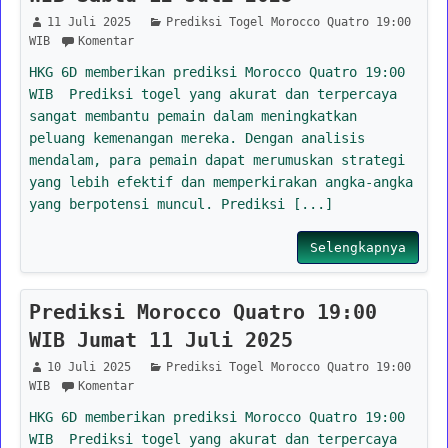
11 Juli 2025
Prediksi Togel Morocco Quatro 19:00
WIB
Komentar
HKG 6D memberikan prediksi Morocco Quatro 19:00
WIB Prediksi togel yang akurat dan terpercaya
sangat membantu pemain dalam meningkatkan
peluang kemenangan mereka. Dengan analisis
mendalam, para pemain dapat merumuskan strategi
yang lebih efektif dan memperkirakan angka-angka
yang berpotensi muncul. Prediksi [...]
Selengkapnya
Prediksi Morocco Quatro 19:00
WIB Jumat 11 Juli 2025
10 Juli 2025
Prediksi Togel Morocco Quatro 19:00
WIB
Komentar
HKG 6D memberikan prediksi Morocco Quatro 19:00
WIB Prediksi togel yang akurat dan terpercaya