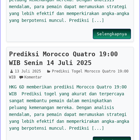
mendalam, para pemain dapat merumuskan strategi
yang lebih efektif dan memperkirakan angka-angka
yang berpotensi muncul. Prediksi [...]
Selengkapnya
Prediksi Morocco Quatro 19:00
WIB Senin 14 Juli 2025
13 Juli 2025
Prediksi Togel Morocco Quatro 19:00
WIB
Komentar
HKG 6D memberikan prediksi Morocco Quatro 19:00
WIB Prediksi togel yang akurat dan terpercaya
sangat membantu pemain dalam meningkatkan
peluang kemenangan mereka. Dengan analisis
mendalam, para pemain dapat merumuskan strategi
yang lebih efektif dan memperkirakan angka-angka
yang berpotensi muncul. Prediksi [...]