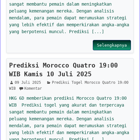
sangat membantu pemain dalam meningkatkan
peluang kemenangan mereka. Dengan analisis
mendalam, para pemain dapat merumuskan strategi
yang lebih efektif dan memperkirakan angka-angka
yang berpotensi muncul. Prediksi [...]
Selengkapnya
Prediksi Morocco Quatro 19:00
WIB Kamis 10 Juli 2025
09 Juli 2025
Prediksi Togel Morocco Quatro 19:00
WIB
Komentar
HKG 6D memberikan prediksi Morocco Quatro 19:00
WIB Prediksi togel yang akurat dan terpercaya
sangat membantu pemain dalam meningkatkan
peluang kemenangan mereka. Dengan analisis
mendalam, para pemain dapat merumuskan strategi
yang lebih efektif dan memperkirakan angka-angka
yang berpotensi muncul. Prediksi [...]