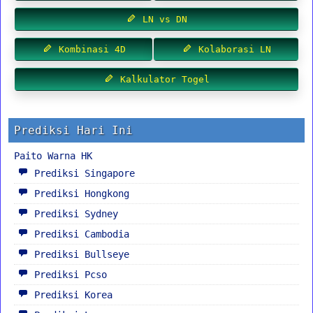
LN vs DN
Kombinasi 4D
Kolaborasi LN
Kalkulator Togel
Prediksi Hari Ini
Paito Warna HK
Prediksi Singapore
Prediksi Hongkong
Prediksi Sydney
Prediksi Cambodia
Prediksi Bullseye
Prediksi Pcso
Prediksi Korea