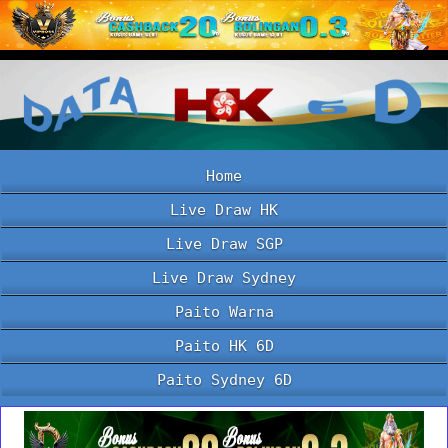
Home
Live Draw HK
Live Draw SGP
Live Draw Sydney
Paito Warna
Paito HK 6D
Paito Sydney 6D