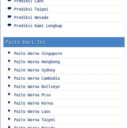
Prediksi Laos
Prediksi Taipei
Prediksi Nevada
Prediksi Kami Lengkap
Paito Hari Ini
Paito Warna Singapore
Paito Warna Hongkong
Paito Warna Sydney
Paito Warna Cambodia
Paito Warna Bullseye
Paito Warna Pcso
Paito Warna Korea
Paito Warna Laos
Paito Warna Taipei
Paito Warna Nevada