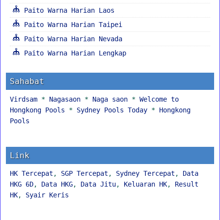
Paito Warna Harian Laos
Paito Warna Harian Taipei
Paito Warna Harian Nevada
Paito Warna Harian Lengkap
Sahabat
Virdsam
*
Nagasaon
*
Naga saon
*
Welcome to
Hongkong Pools
*
Sydney Pools Today
*
Hongkong
Pools
Link
HK Tercepat
,
SGP Tercepat
,
Sydney Tercepat
,
Data
HKG 6D
,
Data HKG
,
Data Jitu
,
Keluaran HK
,
Result
HK
,
Syair Keris