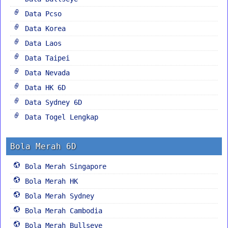
Data Pcso
Data Korea
Data Laos
Data Taipei
Data Nevada
Data HK 6D
Data Sydney 6D
Data Togel Lengkap
Bola Merah 6D
Bola Merah Singapore
Bola Merah HK
Bola Merah Sydney
Bola Merah Cambodia
Bola Merah Bullseye