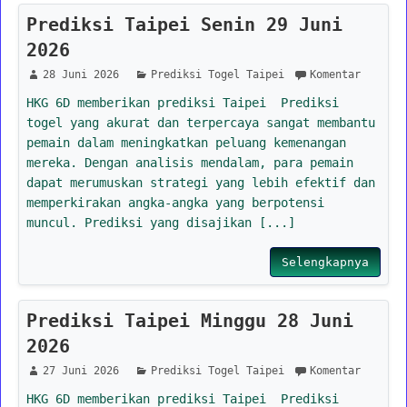
Prediksi Taipei Senin 29 Juni
2026
28 Juni 2026
Prediksi Togel Taipei
Komentar
HKG 6D memberikan prediksi Taipei Prediksi
togel yang akurat dan terpercaya sangat membantu
pemain dalam meningkatkan peluang kemenangan
mereka. Dengan analisis mendalam, para pemain
dapat merumuskan strategi yang lebih efektif dan
memperkirakan angka-angka yang berpotensi
muncul. Prediksi yang disajikan [...]
Selengkapnya
Prediksi Taipei Minggu 28 Juni
2026
27 Juni 2026
Prediksi Togel Taipei
Komentar
HKG 6D memberikan prediksi Taipei Prediksi