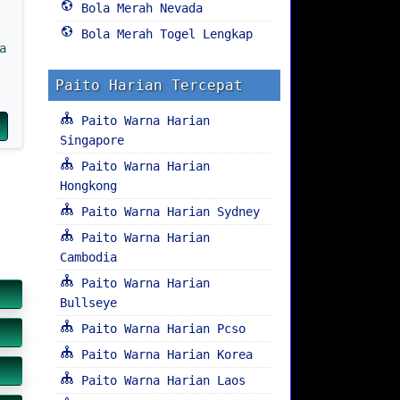
Bola Merah Nevada
Bola Merah Togel Lengkap
a
Paito Harian Tercepat
Paito Warna Harian
Singapore
Paito Warna Harian
Hongkong
Paito Warna Harian Sydney
Paito Warna Harian
Cambodia
Paito Warna Harian
Bullseye
Paito Warna Harian Pcso
Paito Warna Harian Korea
Paito Warna Harian Laos