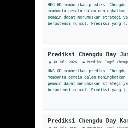
HKG 6D memberikan prediksi Chengdu
membantu pemain dalam meningkatkan 
pemain dapat merumuskan strategi ya
berpotensi muncul. Prediksi yang [.
Prediksi Chengdu Day Ju
30 Juli 2026
Prediksi Togel Cheng
HKG 6D memberikan prediksi Chengdu
membantu pemain dalam meningkatkan 
pemain dapat merumuskan strategi ya
berpotensi muncul. Prediksi yang [.
Prediksi Chengdu Day Ka