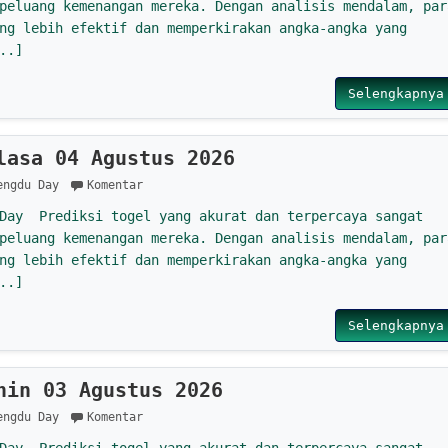
peluang kemenangan mereka. Dengan analisis mendalam, par
ng lebih efektif dan memperkirakan angka-angka yang
..]
Selengkapnya
lasa 04 Agustus 2026
engdu Day
Komentar
 Day Prediksi togel yang akurat dan terpercaya sangat
peluang kemenangan mereka. Dengan analisis mendalam, par
ng lebih efektif dan memperkirakan angka-angka yang
..]
Selengkapnya
nin 03 Agustus 2026
engdu Day
Komentar