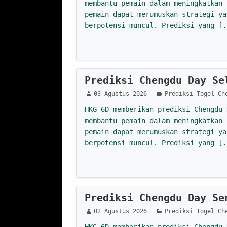
membantu pemain dalam meningkatkan 
pemain dapat merumuskan strategi ya
berpotensi muncul. Prediksi yang [.
Prediksi Chengdu Day Se
03 Agustus 2026
Prediksi Togel Ch
HKG 6D memberikan prediksi Chengdu
membantu pemain dalam meningkatkan 
pemain dapat merumuskan strategi ya
berpotensi muncul. Prediksi yang [.
Prediksi Chengdu Day Se
02 Agustus 2026
Prediksi Togel Ch