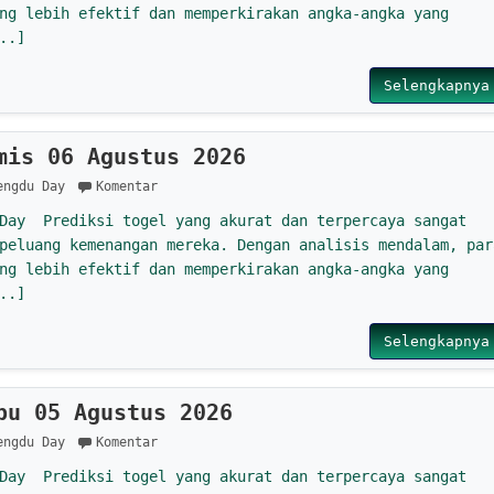
ng lebih efektif dan memperkirakan angka-angka yang
..]
Selengkapnya
mis 06 Agustus 2026
engdu Day
Komentar
 Day Prediksi togel yang akurat dan terpercaya sangat
peluang kemenangan mereka. Dengan analisis mendalam, par
ng lebih efektif dan memperkirakan angka-angka yang
..]
Selengkapnya
bu 05 Agustus 2026
engdu Day
Komentar
 Day Prediksi togel yang akurat dan terpercaya sangat