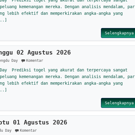
 Day Prediksi togel yang akurat dan terpercaya sangat
peluang kemenangan mereka. Dengan analisis mendalam, par
ng lebih efektif dan memperkirakan angka-angka yang
..]
Selengkapnya
nggu 02 Agustus 2026
engdu Day
Komentar
 Day Prediksi togel yang akurat dan terpercaya sangat
peluang kemenangan mereka. Dengan analisis mendalam, par
ng lebih efektif dan memperkirakan angka-angka yang
..]
Selengkapnya
btu 01 Agustus 2026
du Day
Komentar