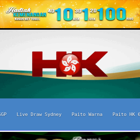
SGP
Live Draw Sydney
Paito Warna
Paito HK 