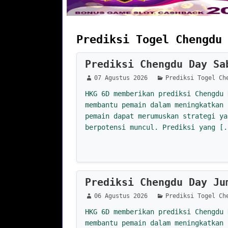
Prediksi Togel Chengdu
Prediksi Chengdu Day Sa
07 Agustus 2026
Prediksi Togel Ch
HKG 6D memberikan prediksi Chengdu
membantu pemain dalam meningkatkan 
pemain dapat merumuskan strategi ya
berpotensi muncul. Prediksi yang [.
Prediksi Chengdu Day Ju
06 Agustus 2026
Prediksi Togel Ch
HKG 6D memberikan prediksi Chengdu
membantu pemain dalam meningkatkan 