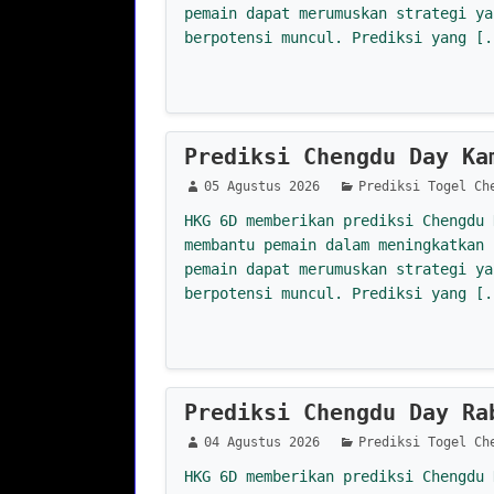
pemain dapat merumuskan strategi ya
berpotensi muncul. Prediksi yang [.
Prediksi Chengdu Day Ka
05 Agustus 2026
Prediksi Togel Ch
HKG 6D memberikan prediksi Chengdu
membantu pemain dalam meningkatkan 
pemain dapat merumuskan strategi ya
berpotensi muncul. Prediksi yang [.
Prediksi Chengdu Day Ra
04 Agustus 2026
Prediksi Togel Ch
HKG 6D memberikan prediksi Chengdu