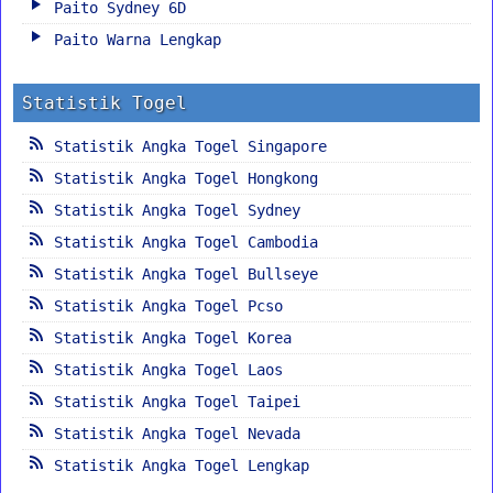
Paito Sydney 6D
Paito Warna Lengkap
Statistik Togel
Statistik Angka Togel Singapore
Statistik Angka Togel Hongkong
Statistik Angka Togel Sydney
Statistik Angka Togel Cambodia
Statistik Angka Togel Bullseye
Statistik Angka Togel Pcso
Statistik Angka Togel Korea
Statistik Angka Togel Laos
Statistik Angka Togel Taipei
Statistik Angka Togel Nevada
Statistik Angka Togel Lengkap