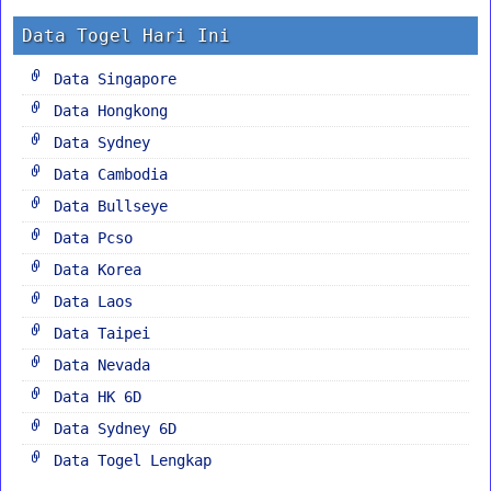
Data Togel Hari Ini
Data Singapore
Data Hongkong
Data Sydney
Data Cambodia
Data Bullseye
Data Pcso
Data Korea
Data Laos
Data Taipei
Data Nevada
Data HK 6D
Data Sydney 6D
Data Togel Lengkap