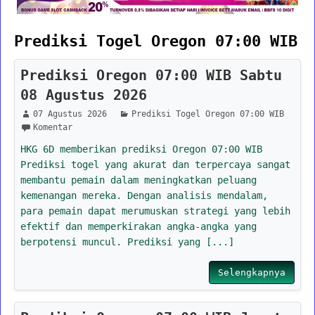
Prediksi Togel Oregon 07:00 WIB
Prediksi Oregon 07:00 WIB Sabtu
08 Agustus 2026
07 Agustus 2026
Prediksi Togel Oregon 07:00 WIB
Komentar
HKG 6D memberikan prediksi Oregon 07:00 WIB
Prediksi togel yang akurat dan terpercaya sangat
membantu pemain dalam meningkatkan peluang
kemenangan mereka. Dengan analisis mendalam,
para pemain dapat merumuskan strategi yang lebih
efektif dan memperkirakan angka-angka yang
berpotensi muncul. Prediksi yang [...]
Selengkapnya