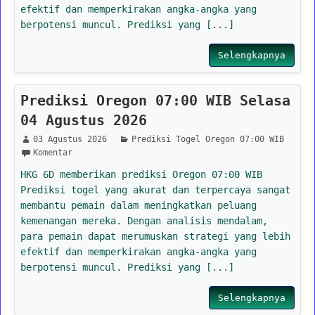
efektif dan memperkirakan angka-angka yang
berpotensi muncul. Prediksi yang [...]
Selengkapnya
Prediksi Oregon 07:00 WIB Selasa
04 Agustus 2026
03 Agustus 2026
Prediksi Togel Oregon 07:00 WIB
Komentar
HKG 6D memberikan prediksi Oregon 07:00 WIB
Prediksi togel yang akurat dan terpercaya sangat
membantu pemain dalam meningkatkan peluang
kemenangan mereka. Dengan analisis mendalam,
para pemain dapat merumuskan strategi yang lebih
efektif dan memperkirakan angka-angka yang
berpotensi muncul. Prediksi yang [...]
Selengkapnya