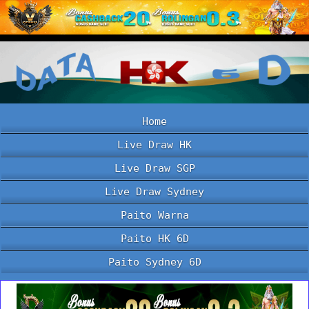
Home
Live Draw HK
Live Draw SGP
Live Draw Sydney
Paito Warna
Paito HK 6D
Paito Sydney 6D