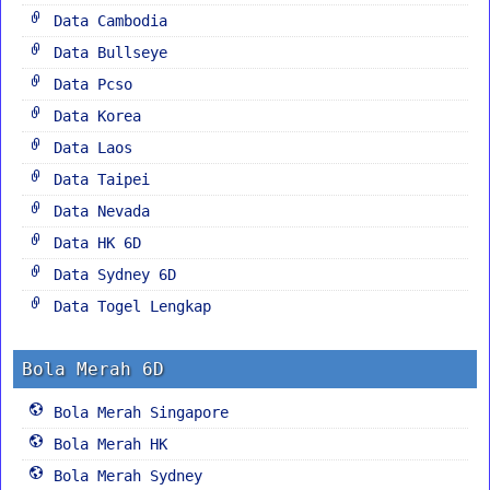
Data Cambodia
Data Bullseye
Data Pcso
Data Korea
Data Laos
Data Taipei
Data Nevada
Data HK 6D
Data Sydney 6D
Data Togel Lengkap
Bola Merah 6D
Bola Merah Singapore
Bola Merah HK
Bola Merah Sydney