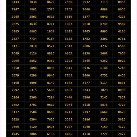
8444
3838
8622
2566
9932
7113
0955
7247
5881
2575
7752
7008
4898
8635
2965
3563
9516
5619
8377
9649
4223
9625
4634
8711
1007
9818
0749
9569
5885
0885
1038
2623
9465
4993
4116
2527
7734
9164
8522
1752
3301
0751
6171
2010
8571
7348
2086
4737
6565
7689
0126
8825
0203
4158
1668
7656
9995
2852
9380
1293
8245
9352
6620
3250
5090
8830
5041
8936
6144
5248
6579
9290
9945
7735
2400
6751
6435
4198
5696
6140
6842
3477
5114
6886
7592
6315
5666
0652
6343
1823
0935
5164
2360
7284
5440
0296
7143
7837
7692
3701
9612
8074
6518
8578
4778
5117
3584
8686
8711
9797
6669
0675
0928
0304
7623
3355
6186
8216
5615
9695
4120
8593
5707
7846
7159
4170
4945
2806
6156
0906
4718
7721
2872