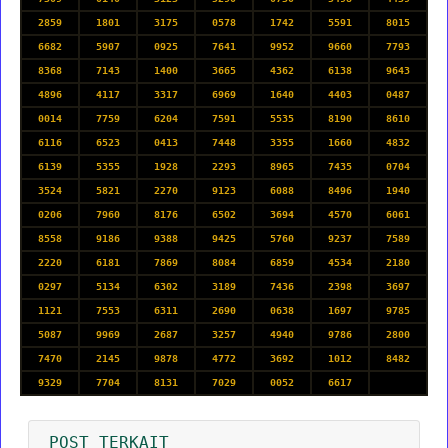
2859
1801
3175
0578
1742
5591
8015
6682
5907
0925
7641
9952
9660
7793
8368
7143
1400
3665
4362
6138
9643
4896
4117
3317
6969
1640
4403
0487
0014
7759
6204
7591
5535
8190
8610
6116
6523
0413
7448
3355
1660
4832
6139
5355
1928
2293
8965
7435
0704
3524
5821
2270
9123
6088
8496
1940
0206
7960
8176
6502
3694
4570
6061
8558
9186
9388
9425
5760
9237
7589
2220
6181
7869
8084
6859
4534
2180
0297
5134
6302
3189
7436
2398
3697
1121
7553
6311
2690
0638
1697
9785
5087
9969
2687
3257
4940
9786
2800
7470
2145
9878
4772
3692
1012
8482
9329
7704
8131
7029
0052
6617
POST TERKAIT