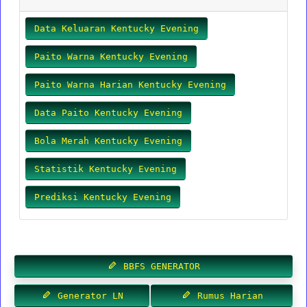
Data Keluaran Kentucky Evening
Paito Warna Kentucky Evening
Paito Warna Harian Kentucky Evening
Data Paito Kentucky Evening
Bola Merah Kentucky Evening
Statistik Kentucky Evening
Prediksi Kentucky Evening
BBFS GENERATOR
Generator LN
Rumus Harian