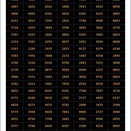
4087
1832
0101
1609
7923
6523
8056
3696
9005
8701
6810
6291
6151
8895
9311
3915
3762
1831
7748
4666
6683
7718
1953
5684
5709
4695
5062
8778
3707
3347
3881
6995
5455
7965
6653
1314
3302
2254
6637
2452
4544
6669
3297
1289
2935
1655
0137
9374
9240
5303
7441
7809
2272
3303
4559
3845
2706
5128
8318
8799
1983
3323
1060
2170
4104
8073
9584
9649
1227
9052
5986
7372
5563
2484
3628
0742
8993
5381
2313
5401
7976
9516
8570
3428
6652
1093
0267
8191
7789
7847
4718
8771
9180
9038
1702
2727
6983
9137
0829
9273
6475
8781
2990
3475
2569
9774
3508
6020
7801
0666
2727
3960
9031
8749
7796
1085
6591
9586
6055
2477
3788
6429
8287
2360
0216
0903