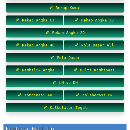
Rekap Kumat
Rekap Angka CT
Rekap Angka 3D
Rekap Angka 2D
Rekap Angka 4D
Pola Dasar All
Pola Dasar
Pembalik Angka
Multi Kombinasi
LN vs DN
Kombinasi 4D
Kolaborasi LN
Kalkulator Togel
Prediksi Hari Ini