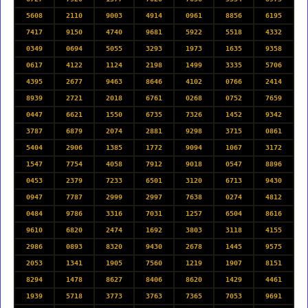
5608
2110
9003
4914
0961
8856
6195
7417
9150
4740
9681
5922
5518
4332
0349
0694
5055
3293
1973
1635
9358
0617
4122
1124
2198
1499
3335
5706
4395
2677
9463
8646
4102
0766
2414
8939
2721
2018
6761
0268
0752
7659
0447
6621
1550
6735
7326
1452
9342
3787
6879
2074
2881
9298
3715
0861
5404
2906
1385
1772
9094
1067
3172
1547
7754
4058
7912
9018
0547
8896
0453
2379
7233
6501
3120
6713
9430
0947
7787
2999
2997
7638
0274
4812
0484
9786
3316
7031
1257
6504
8616
9610
6820
2474
1692
3803
3118
4155
2986
0893
8320
9430
2678
1445
9575
2053
1341
1905
7560
1219
1907
8151
8294
1478
8627
8406
8620
1429
4461
1939
5718
3773
3763
7365
7053
9691