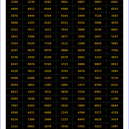
2380
2239
9282
9981
8867
5803
8461
9690
6952
6084
6460
7246
9165
6824
3978
9444
6704
0105
5999
7528
3503
9668
1297
6162
8515
9520
5966
4010
0322
4517
1813
7914
3898
5630
6961
2915
1508
3223
2071
3586
2957
5147
5424
0329
7310
3112
3200
6819
5982
8287
9679
0979
8060
6630
5205
7456
8249
4456
8168
8476
8062
3310
4053
9245
9978
9765
3723
4086
9907
0853
6229
5013
2926
4792
6979
9573
1805
6496
8260
2195
5677
7741
7623
4716
8564
3091
1305
1901
1473
0704
0322
6913
2424
3931
6058
5518
6491
6518
6994
5648
5053
4331
8190
2959
1340
7967
0393
9467
5028
3090
0021
6664
0568
8431
6989
2243
4346
5577
4328
0219
3389
3996
1335
6845
6620
5414
2121
0981
1870
3556
5355
3253
1497