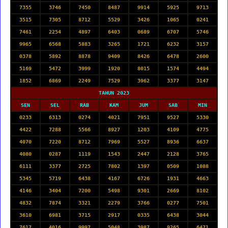
7355
3746
7450
8487
9914
5925
9713
3515
7305
8712
5529
3426
1065
0241
7461
2254
4897
6403
0689
6707
5746
9965
6568
5883
3265
1721
6232
3157
0378
5892
8878
9409
8426
6478
2600
5169
5472
3999
1920
8015
1574
4494
1852
6869
2249
7529
3962
3377
3147
TAHUN 2023
SEN
SEL
RAB
KAM
JUM
SAB
MIN
0233
6313
0274
4021
7951
9527
5330
4422
7288
5566
8927
1203
4109
4775
4070
7220
8712
7969
5527
8936
6637
4080
0287
1119
1543
2447
2128
3765
6111
3377
2725
7802
1397
0509
1088
5345
5719
6438
4167
6726
1931
4663
4146
3404
7200
5498
9301
2669
8102
4832
7874
3321
2279
3766
0277
7501
3610
6981
3715
2917
0335
6438
3044
7617
4016
9997
5048
3987
9265
6471