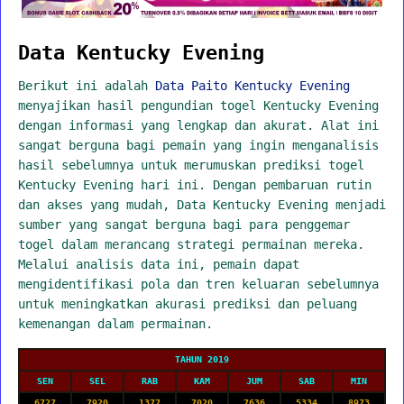
Data Kentucky Evening
Berikut ini adalah
Data Paito Kentucky Evening
menyajikan hasil pengundian togel Kentucky Evening
dengan informasi yang lengkap dan akurat. Alat ini
sangat berguna bagi pemain yang ingin menganalisis
hasil sebelumnya untuk merumuskan prediksi togel
Kentucky Evening hari ini. Dengan pembaruan rutin
dan akses yang mudah, Data Kentucky Evening menjadi
sumber yang sangat berguna bagi para penggemar
togel dalam merancang strategi permainan mereka.
Melalui analisis data ini, pemain dapat
mengidentifikasi pola dan tren keluaran sebelumnya
untuk meningkatkan akurasi prediksi dan peluang
kemenangan dalam permainan.
TAHUN 2019
SEN
SEL
RAB
KAM
JUM
SAB
MIN
6727
7920
1377
7020
7636
5334
8973