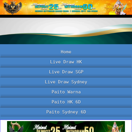
Home
Live Draw HK
Live Draw SGP
Live Draw Sydney
Paito Warna
Paito HK 6D
Paito Sydney 6D