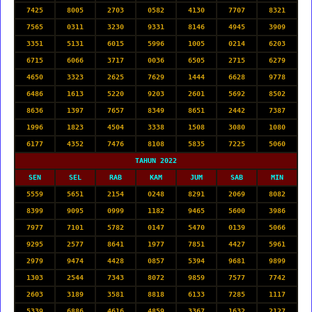
7425
8005
2703
0582
4130
7707
8321
7565
0311
3230
9331
8146
4945
3909
3351
5131
6015
5996
1005
0214
6203
6715
6066
3717
0036
6505
2715
6279
4650
3323
2625
7629
1444
6628
9778
6486
1613
5220
9203
2601
5692
8502
8636
1397
7657
8349
8651
2442
7387
1996
1823
4504
3338
1508
3080
1080
6177
4352
7476
8108
5835
7225
5060
TAHUN 2022
SEN
SEL
RAB
KAM
JUM
SAB
MIN
5559
5651
2154
0248
8291
2069
8082
8399
9095
0999
1182
9465
5600
3986
7977
7101
5782
0147
5470
0139
5066
9295
2577
8641
1977
7851
4427
5961
2979
9474
4428
0857
5394
9681
9899
1303
2544
7343
8072
9859
7577
7742
2603
3189
3581
8818
6133
7285
1117
5339
6886
4616
4859
3367
1632
2127