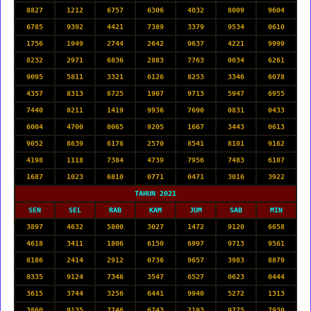
8827
1212
6757
6306
4032
8009
9604
6785
9392
4421
7389
3379
9534
0610
1756
1949
2744
2642
9637
4221
9999
8232
2971
6836
2883
7763
0034
6261
9095
5811
3321
6126
8253
3346
6078
4357
8313
6725
1907
9713
5947
6955
7440
0211
1419
9936
7690
0831
0433
6004
4700
0065
9205
1667
3443
0613
9052
8639
6176
2570
8541
8101
9162
4198
1118
7384
4739
7956
7483
6107
1687
1023
6810
0771
0471
3016
3922
TAHUN 2021
SEN
SEL
RAB
KAM
JUM
SAB
MIN
3897
4632
5800
3027
1472
9120
6658
4618
3411
1806
6150
6997
9713
9561
8186
2414
2912
0736
9657
3983
8879
8335
9124
7346
3547
6527
0623
0444
3615
3744
3256
6441
9940
5272
1313
3860
9135
7746
6743
2193
9775
7939