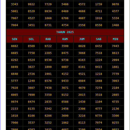
3343
9922
7729
5486
4572
1739
9078
5001
0529
0934
0469
4688
4711
4377
7067
4527
1668
6706
4607
1916
5334
7064
3451
6731
4754
2558
0550
1468
TAHUN 2025
SEN
SEL
RAB
KAM
JUM
SAB
MIN
8082
8509
0722
3599
8020
6432
7443
8885
7750
2285
8475
3868
7518
8613
8292
0324
0530
9738
0163
1224
2994
8849
3827
1899
0087
8101
9415
1661
6640
2726
1991
4152
4521
1218
7779
5777
1249
6576
9433
6984
1688
3903
7928
3607
7438
3071
4670
7274
2184
6005
7690
3350
9152
2015
3518
2885
9974
6474
2835
0586
1430
1104
4735
2153
8135
3342
2456
2306
4777
2136
1018
8186
6286
3690
3216
9776
3306
7966
3537
3252
1862
8113
7974
9255
7808
4263
1625
4687
7100
5954
0052