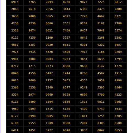
6913
3763
2094
8226
9875
7225
0812
2845
9618
2656
3444
6305
8475
2000
3638
9800
5565
4322
7720
4667
8271
4230
4230
0606
7531
9269
8167
2780
2320
8474
9021
7439
9457
7948
5574
9115
7256
1109
5527
8645
3268
2282
4682
5357
9920
6831
6301
9232
8657
7975
7933
3628
3506
7912
4166
0269
9981
5080
8984
4263
4631
0635
1294
8717
1215
9273
8388
9650
8147
4279
0940
4550
6482
1944
8766
4592
1915
9025
2666
2737
5433
4355
2059
4996
2360
3250
7249
8577
9241
3393
9364
8354
2974
9049
9738
0809
4790
4123
9118
8809
5204
3636
1575
9811
0865
4969
9899
1615
5120
4309
0739
5633
6172
8998
9985
9641
1814
5254
6705
6196
9555
1509
9368
2409
8305
8508
6414
1851
5722
6670
3933
0047
8653