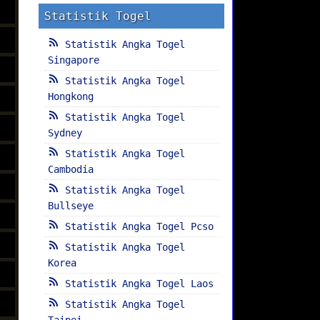
Statistik Togel
Statistik Angka Togel
Singapore
Statistik Angka Togel
Hongkong
Statistik Angka Togel
Sydney
Statistik Angka Togel
Cambodia
Statistik Angka Togel
Bullseye
Statistik Angka Togel Pcso
Statistik Angka Togel
Korea
Statistik Angka Togel Laos
Statistik Angka Togel