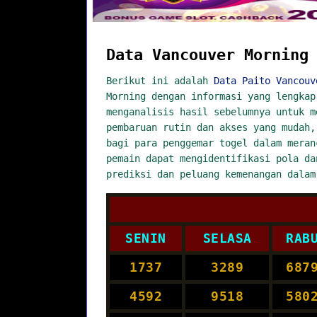
Data Vancouver Morning
Berikut ini adalah
Data Paito Vancouv
Morning dengan informasi yang lengkap
menganalisis hasil sebelumnya untuk m
pembaruan rutin dan akses yang mudah,
bagi para penggemar togel dalam meran
pemain dapat mengidentifikasi pola da
prediksi dan peluang kemenangan dalam
SENIN
SELASA
RAB
1737
3289
687
4592
9518
580