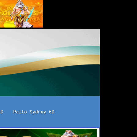
6D
Paito Sydney 6D