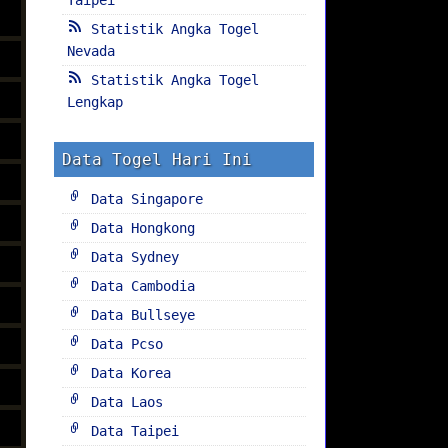
Taipei
Statistik Angka Togel
Nevada
Statistik Angka Togel
Lengkap
Data Togel Hari Ini
Data Singapore
Data Hongkong
Data Sydney
Data Cambodia
Data Bullseye
Data Pcso
Data Korea
Data Laos
Data Taipei