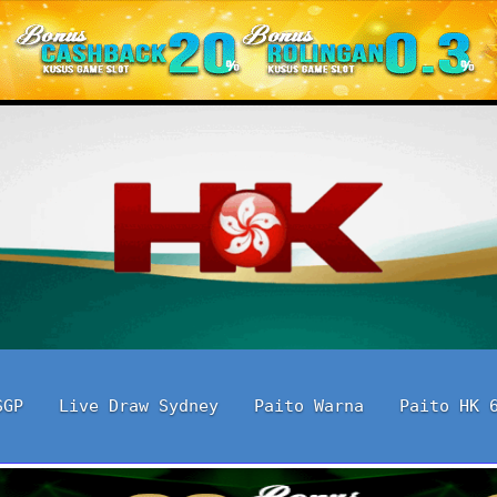
SGP
Live Draw Sydney
Paito Warna
Paito HK 