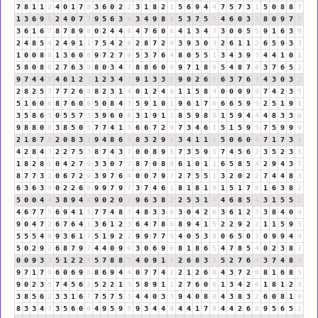
7
8
1
1
2
4
0
1
7
8
3
6
0
2
2
3
1
8
2
1
5
6
9
4
4
7
5
7
3
1
5
0
8
8
7
1
3
6
9
6
2
4
0
7
7
9
5
6
3
9
3
4
9
8
8
5
3
7
5
3
4
6
0
3
3
8
0
9
7
7
3
6
1
6
7
8
7
8
9
8
0
2
4
4
8
4
7
6
0
6
4
1
3
4
7
3
0
0
5
5
9
1
6
3
9
2
4
8
5
4
2
4
9
1
1
7
5
4
2
6
2
8
7
2
9
3
9
3
0
3
2
6
1
1
2
6
5
9
3
3
1
0
0
8
8
1
3
6
0
6
9
7
2
7
9
5
3
7
6
4
8
0
5
5
1
3
4
3
9
3
4
4
1
0
1
5
8
0
8
8
2
7
6
3
9
8
0
3
4
7
8
8
6
0
6
9
7
1
8
9
5
4
8
7
6
3
7
6
5
2
9
7
4
4
8
4
6
1
2
3
1
2
3
4
7
9
1
3
3
6
9
0
2
6
8
6
3
7
6
4
4
3
0
3
3
2
8
2
5
7
7
7
2
6
8
8
2
3
1
4
0
1
2
4
6
1
1
5
8
4
0
0
0
9
9
7
4
2
3
5
5
1
6
0
6
8
7
6
0
6
5
0
8
4
3
5
9
1
0
1
9
6
1
7
8
6
6
5
9
5
2
5
1
9
1
3
5
8
6
5
0
5
5
7
3
3
9
6
0
6
3
1
9
1
1
8
5
9
8
8
1
5
9
4
4
4
8
3
3
6
9
8
8
0
8
3
8
5
0
5
7
7
4
1
5
6
6
7
2
9
7
3
4
6
1
5
1
5
9
5
7
5
9
9
9
2
1
8
7
6
2
0
8
3
2
9
4
8
6
5
8
3
2
9
2
3
4
1
1
2
5
0
6
0
6
7
1
7
3
1
4
2
8
4
3
2
2
7
5
3
8
7
4
3
7
0
0
8
9
8
7
3
5
9
5
7
4
5
6
2
3
5
2
3
5
1
8
2
8
1
0
4
2
7
9
3
3
0
7
7
8
7
0
8
8
6
1
0
1
1
6
5
8
5
4
2
9
4
3
7
8
7
7
3
1
0
6
7
2
9
3
9
7
6
4
0
0
7
9
7
2
7
5
5
1
3
2
0
2
2
7
4
4
8
3
6
3
6
3
9
0
2
2
6
8
9
9
7
9
7
3
7
4
6
1
8
1
8
1
9
1
5
1
7
8
1
6
3
8
2
5
0
0
4
4
3
8
9
4
4
9
0
2
0
2
9
6
3
8
2
2
5
3
1
4
4
6
8
5
4
3
1
5
5
1
4
6
7
7
5
6
9
4
1
5
7
7
4
8
3
4
8
3
3
6
3
0
4
2
6
3
6
1
2
3
3
8
4
0
4
9
0
4
7
2
6
7
6
4
1
3
6
1
2
3
6
4
7
8
6
8
9
4
1
5
2
2
9
2
2
1
1
5
9
5
5
5
5
4
9
9
3
6
1
7
5
1
9
2
2
9
9
7
7
5
4
0
5
3
8
0
6
5
0
5
0
9
9
4
4
5
0
2
9
2
6
8
7
9
7
4
4
0
9
9
3
0
6
9
6
8
1
8
6
5
4
7
8
5
4
0
2
3
8
2
0
0
9
3
3
5
1
2
2
4
5
7
8
8
7
4
0
9
1
1
2
6
8
3
2
5
2
7
6
4
3
7
4
8
3
9
7
1
7
8
6
0
6
9
6
8
6
9
4
4
0
7
7
4
2
2
1
2
6
8
4
3
7
2
9
8
1
6
8
5
9
0
2
3
5
7
4
5
6
2
5
2
2
1
3
5
8
9
1
1
2
7
6
0
6
1
3
4
2
6
1
8
1
2
3
3
8
5
6
2
3
3
1
6
7
7
5
7
5
3
4
4
0
3
3
9
4
0
8
8
4
3
8
3
2
6
0
8
1
9
8
3
3
4
7
3
5
6
0
6
4
9
5
9
5
9
3
4
4
8
4
4
1
7
8
4
4
2
6
8
9
5
6
5
2