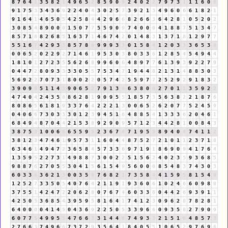
8
7
6
4
1
3
5
8
2
1
4
9
6
5
2
8
5
9
0
9
2
4
0
2
2
7
9
7
3
1
1
1
6
0
6
9
1
7
5
3
3
4
3
6
9
2
2
4
0
4
3
0
2
5
7
3
9
2
1
3
4
9
6
0
6
6
1
8
2
1
9
1
6
4
1
4
6
5
0
5
4
2
5
8
4
4
2
9
6
6
8
2
6
6
3
6
4
2
8
1
0
5
2
0
2
3
0
8
5
4
8
9
0
0
0
1
5
0
7
7
5
5
9
0
9
7
4
0
0
0
4
1
8
8
7
5
1
3
4
7
8
5
7
1
8
8
2
6
8
5
1
6
3
7
1
4
6
7
4
2
0
1
4
8
3
1
3
7
1
8
1
2
9
7
7
5
5
1
6
7
4
2
9
3
3
8
5
7
8
6
9
9
9
3
3
0
1
5
8
4
1
2
0
3
3
3
6
5
3
8
0
0
6
5
2
0
2
2
9
2
7
1
4
6
1
9
5
3
0
3
8
0
3
3
6
1
2
8
5
4
5
4
9
4
4
1
8
1
0
1
2
7
2
3
5
5
6
2
6
8
9
9
6
0
6
4
8
9
7
7
6
1
3
9
3
9
2
2
7
9
0
4
4
7
2
8
0
9
3
3
3
3
0
5
5
7
5
3
4
7
1
9
4
4
8
2
1
3
1
4
8
8
3
0
3
5
6
9
2
2
7
0
7
3
1
8
0
0
2
2
0
5
7
4
2
5
5
9
7
7
2
5
2
9
2
9
1
8
3
2
3
9
0
9
9
5
1
1
4
5
9
0
6
5
2
7
9
1
3
4
6
3
8
0
8
2
7
0
1
1
3
5
9
2
2
4
7
4
0
4
2
4
3
5
8
8
6
2
8
1
9
0
9
5
5
1
8
5
7
3
5
6
3
8
2
2
1
8
7
6
8
0
8
6
5
6
1
8
1
9
3
3
7
6
4
2
2
2
1
3
0
0
6
5
2
6
2
0
7
7
5
2
4
5
9
0
4
0
6
6
7
3
0
3
3
3
0
1
2
3
9
4
5
1
6
4
8
8
5
4
1
3
3
3
6
2
0
4
6
1
6
8
4
9
4
8
7
0
4
4
2
1
5
3
8
9
2
9
0
9
5
7
1
2
3
4
4
2
8
1
0
0
8
4
3
3
8
7
5
3
1
0
0
6
6
6
5
5
9
5
2
3
6
7
4
7
1
9
5
5
8
9
4
0
4
7
4
1
1
2
3
8
1
2
3
4
7
4
6
1
9
5
7
3
1
1
6
0
4
4
8
7
5
2
7
2
1
0
1
1
2
3
7
1
8
6
3
4
6
1
4
9
4
7
2
3
6
5
8
4
5
7
3
3
6
9
7
1
9
1
8
6
9
0
9
4
1
7
6
4
1
3
5
9
5
2
2
7
3
1
4
9
8
8
7
3
0
0
2
2
5
1
5
6
2
4
0
2
3
5
9
3
6
8
5
9
8
8
7
6
2
7
0
5
5
3
0
4
1
5
6
1
5
4
9
5
6
0
0
0
8
5
4
8
3
7
4
3
0
3
6
0
3
3
6
3
6
2
1
3
0
0
3
5
8
7
6
8
2
1
7
3
5
8
4
4
1
5
9
5
8
1
5
4
9
1
2
5
2
7
3
3
5
0
5
4
0
7
6
4
2
1
1
9
1
9
3
6
0
6
1
0
2
4
6
6
0
9
8
8
3
7
5
5
1
4
2
4
7
2
2
0
6
2
8
0
7
6
7
4
6
0
3
3
6
0
4
4
2
6
9
3
9
1
1
4
2
5
0
5
3
6
8
5
4
3
9
5
9
5
8
1
6
4
1
7
4
1
2
3
0
9
6
2
8
7
8
2
8
1
6
4
0
0
0
0
4
1
4
5
0
4
3
6
9
2
2
5
0
5
3
3
9
6
6
0
9
3
5
8
2
7
9
0
9
6
0
7
7
5
4
9
9
5
5
4
7
6
6
3
3
1
4
4
8
7
4
9
3
3
2
1
5
1
6
4
8
5
7
3
2
7
6
6
3
7
4
9
6
6
7
3
7
2
9
3
5
6
4
1
8
4
0
5
5
1
0
6
5
2
9
7
6
9
6