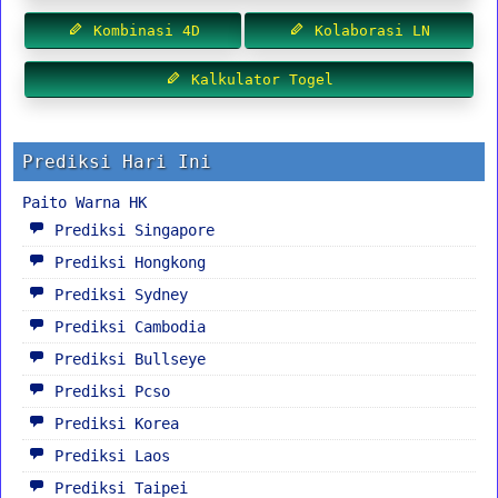
Kombinasi 4D
Kolaborasi LN
Kalkulator Togel
Prediksi Hari Ini
Paito Warna HK
Prediksi Singapore
Prediksi Hongkong
Prediksi Sydney
Prediksi Cambodia
Prediksi Bullseye
Prediksi Pcso
Prediksi Korea
Prediksi Laos
Prediksi Taipei