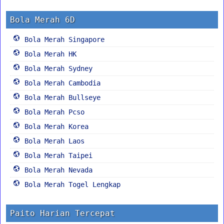
Bola Merah 6D
Bola Merah Singapore
Bola Merah HK
Bola Merah Sydney
Bola Merah Cambodia
Bola Merah Bullseye
Bola Merah Pcso
Bola Merah Korea
Bola Merah Laos
Bola Merah Taipei
Bola Merah Nevada
Bola Merah Togel Lengkap
Paito Harian Tercepat