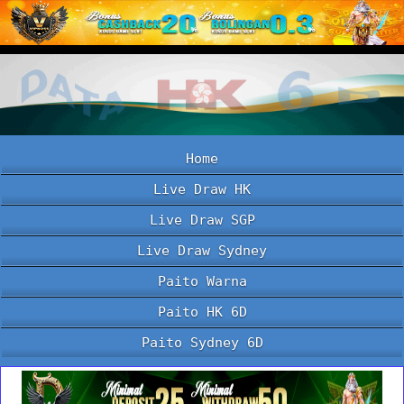
Home
Live Draw HK
Live Draw SGP
Live Draw Sydney
Paito Warna
Paito HK 6D
Paito Sydney 6D