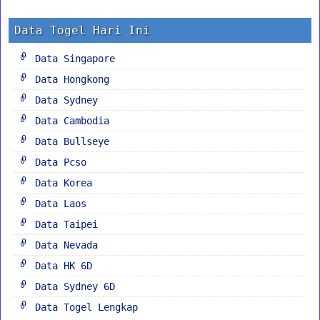
Data Togel Hari Ini
Data Singapore
Data Hongkong
Data Sydney
Data Cambodia
Data Bullseye
Data Pcso
Data Korea
Data Laos
Data Taipei
Data Nevada
Data HK 6D
Data Sydney 6D
Data Togel Lengkap