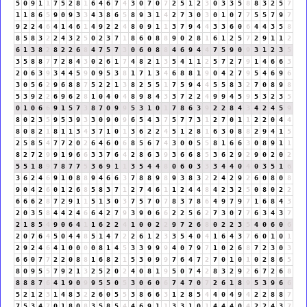
5
0
9
1
1
7
5
2
8
1
6
4
6
7
4
3
0
7
0
7
2
5
1
2
3
0
3
3
5
8
8
3
2
5
7
1
1
8
6
5
9
0
9
3
3
4
3
8
6
5
8
9
3
1
4
2
7
3
0
3
0
1
0
7
7
5
5
7
9
7
9
2
2
4
6
4
1
4
6
1
4
9
2
2
4
8
0
9
1
1
3
7
9
4
4
3
3
6
0
6
4
4
3
5
8
8
5
8
3
2
2
4
3
2
5
0
2
3
7
1
8
6
0
8
8
9
0
2
8
1
6
1
2
5
7
2
9
1
1
2
6
1
3
8
2
8
2
2
6
8
4
7
5
7
3
0
6
0
8
8
4
6
9
4
4
7
5
9
0
9
3
1
2
3
5
3
5
8
8
7
7
2
8
4
3
0
2
6
1
7
4
8
2
1
3
5
4
1
1
2
5
7
2
7
9
1
4
6
6
3
2
0
6
3
9
3
4
4
5
9
0
9
5
3
8
1
7
1
3
4
6
8
8
1
9
0
4
2
7
9
5
4
6
9
6
3
0
5
6
2
9
6
8
8
7
5
2
2
1
3
8
2
5
5
1
7
5
9
4
4
5
5
8
3
2
7
0
8
9
8
5
3
9
2
2
6
9
6
2
8
1
0
4
0
4
8
9
8
4
3
3
7
2
2
4
9
9
4
5
9
5
3
2
3
5
0
1
0
6
6
9
1
5
7
3
8
7
0
9
9
5
3
1
0
1
7
8
6
3
9
2
2
8
4
3
4
2
4
5
9
8
0
2
3
5
9
5
3
9
3
3
0
9
0
9
6
5
4
3
7
5
7
7
3
1
2
7
0
1
1
2
2
0
4
4
8
0
8
2
1
8
1
1
3
4
3
7
1
0
1
3
6
2
2
4
5
1
2
8
1
6
3
0
8
8
2
9
4
1
5
2
5
8
5
4
7
7
2
0
2
6
4
6
0
6
8
5
6
7
4
3
0
0
5
5
8
1
6
6
3
0
8
9
1
1
8
2
7
2
9
9
1
9
6
6
3
3
7
6
4
2
8
6
3
9
3
6
6
8
5
3
6
2
9
2
9
0
2
0
2
5
5
1
8
9
7
8
7
7
5
3
6
9
1
1
3
5
4
4
8
0
6
0
3
3
3
4
4
0
4
0
3
5
1
6
3
6
2
4
6
9
1
0
8
8
9
4
6
6
3
7
8
8
9
8
9
3
8
3
2
2
4
2
9
2
6
0
8
0
8
9
0
4
2
6
0
1
2
6
8
5
8
3
7
1
2
7
4
6
1
1
2
4
4
8
4
2
3
2
5
0
8
0
2
2
6
6
6
2
8
7
2
9
1
1
5
1
3
0
3
7
5
7
0
7
8
3
7
8
6
4
9
7
9
7
1
6
8
4
3
2
0
3
5
8
4
4
2
4
6
6
4
2
7
9
3
9
0
6
6
2
2
5
6
2
7
3
0
7
7
6
3
4
3
7
2
1
8
5
4
9
0
6
4
1
1
6
2
2
4
1
0
0
2
2
9
7
2
6
8
0
2
2
3
5
4
0
6
0
6
2
0
7
6
4
5
0
4
4
8
5
1
4
7
2
2
6
1
2
3
3
5
4
0
4
1
6
4
3
7
6
0
1
0
1
2
9
2
4
6
4
1
0
0
0
0
8
1
4
5
3
3
9
9
9
4
0
7
9
7
1
0
2
6
8
7
2
3
0
3
6
6
0
7
7
2
2
0
8
8
1
6
8
2
1
5
3
0
9
9
7
6
4
7
2
7
0
1
0
1
0
2
8
6
5
8
0
9
5
5
7
9
2
1
3
2
5
2
0
2
4
0
8
1
9
5
0
7
4
2
8
3
2
9
2
6
7
2
6
8
8
8
8
7
6
4
1
9
0
9
9
5
5
0
5
3
0
6
0
6
7
4
7
0
7
2
6
1
8
9
5
3
9
6
6
5
2
1
2
3
1
4
8
3
2
2
6
0
5
5
3
8
6
6
3
1
2
8
5
4
4
0
4
9
4
2
2
8
8
7
7
5
3
4
7
0
1
8
0
8
3
5
8
5
4
4
6
9
1
1
3
3
1
0
1
4
4
4
0
4
2
2
4
3
7