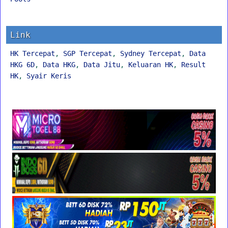
Link
HK Tercepat
,
SGP Tercepat
,
Sydney Tercepat
,
Data
HKG 6D
,
Data HKG
,
Data Jitu
,
Keluaran HK
,
Result
HK
,
Syair Keris