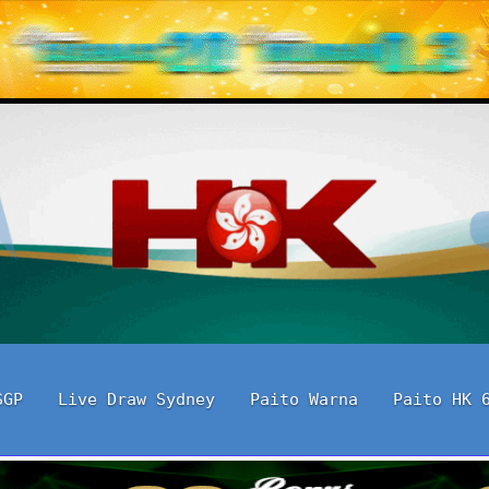
SGP
Live Draw Sydney
Paito Warna
Paito HK 