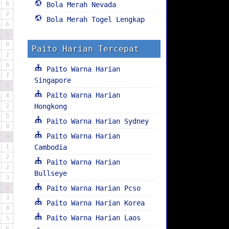
6
Bola Merah Nevada
2
Bola Merah Togel Lengkap
6
3
9
Paito Harian Tercepat
2
6
Paito Warna Harian
7
Singapore
4
Paito Warna Harian
4
2
Hongkong
5
Paito Warna Harian Sydney
8
Paito Warna Harian
4
1
Cambodia
2
Paito Warna Harian
2
Bullseye
3
3
Paito Warna Harian Pcso
3
Paito Warna Harian Korea
8
Paito Warna Harian Laos
5
6