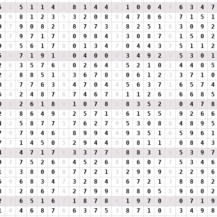
5
1
5
1
1
4
5
8
1
4
4
8
1
0
0
4
4
6
3
4
7
0
0
8
1
2
3
5
3
2
0
8
8
4
7
8
6
5
7
1
5
1
9
7
9
0
8
2
1
8
7
7
3
1
8
2
5
1
6
3
0
9
2
8
7
9
7
1
7
8
0
9
8
4
3
3
0
8
7
6
1
5
0
2
9
9
5
6
1
7
8
0
1
3
4
7
0
4
4
3
7
5
1
1
2
5
9
7
1
9
1
1
0
4
0
0
0
3
4
9
2
2
5
3
0
1
2
6
3
5
7
6
4
0
2
6
4
1
5
2
1
0
1
4
4
0
5
2
2
8
8
5
1
6
3
6
7
8
6
0
6
1
2
3
3
7
1
0
0
3
7
7
6
3
9
4
7
0
4
4
5
6
3
7
1
6
5
7
4
6
4
2
4
8
7
6
7
4
6
7
4
1
1
2
6
8
6
6
8
5
0
8
2
6
1
8
9
1
0
7
8
6
8
3
5
2
7
0
4
7
8
2
1
8
6
4
9
4
2
5
7
1
8
6
1
5
5
1
9
2
6
6
4
2
5
8
7
7
5
7
6
2
7
9
5
3
0
8
8
4
8
9
5
7
9
7
9
4
6
1
8
9
9
4
4
9
3
5
1
6
5
9
6
1
7
7
1
4
5
0
5
2
9
4
4
8
0
8
1
1
2
0
8
4
3
4
1
4
7
1
7
8
3
3
7
7
5
8
8
3
1
4
5
3
9
7
9
7
7
5
2
6
8
4
5
2
6
8
8
6
0
7
7
5
3
4
6
1
8
3
8
0
0
0
7
7
2
1
3
2
9
9
9
9
2
2
9
6
6
9
6
8
3
4
7
3
2
8
4
3
6
7
2
1
3
8
8
8
2
8
5
2
0
6
7
4
2
7
9
9
9
8
8
0
5
5
9
6
0
2
2
7
6
5
1
6
7
1
8
7
8
6
1
9
7
0
7
0
7
1
9
1
4
4
6
8
7
6
6
3
7
5
3
8
7
1
0
1
3
4
9
8