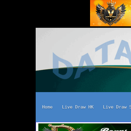
Home
Live Draw HK
Live Draw 