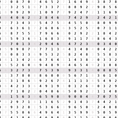
2
2
0
8
7
0
7
4
6
5
2
7
1
6
4
9
4
3
8
7
8
1
2
3
2
5
1
6
7
3
3
7
1
8
8
9
2
2
9
8
5
6
1
8
9
9
2
9
2
1
0
9
7
7
9
2
4
7
2
1
1
6
9
8
9
4
0
6
2
8
2
8
4
6
1
7
4
2
9
2
2
4
2
1
7
7
7
3
4
3
7
5
4
7
5
3
4
5
5
0
5
8
0
9
9
9
2
6
3
6
1
7
2
6
0
6
6
3
5
2
5
7
0
7
1
1
6
9
8
7
5
5
1
7
9
6
6
3
0
2
9
2
2
1
8
4
2
8
5
5
9
3
6
9
1
6
8
3
2
9
1
1
7
8
8
6
4
3
3
9
7
0
1
3
4
2
9
4
6
1
4
7
2
3
5
0
3
4
0
8
5
9
9
8
7
6
7
7
1
3
4
4
1
4
0
4
0
4
2
2
2
6
0
8
3
3
6
9
5
3
2
5
8
2
4
8
3
5
5
8
3
4
4
1
3
4
2
6
6
7
6
4
1
1
4
3
8
2
0
3
3
2
8
5
5
2
6
0
6
9
4
8
9
8
4
6
5
4
9
2
1
0
8
6
6
3
2
7
3
1
7
5
3
9
3
9
3
3
1
4
0
8
8
5
6
1
3
7
8
0
8
8
6
0
0
0
5
6
7
1
8
3
6
1
0
5
5
3
1
8
6
5
9
2
6
7
4
1
1
1
3
4
5
4
9
2
8
6
4
2
3
3
6
4
9
1
9
1
0
1
2
6
8
0
3
2
9
3
3
7
1
0
2
2
0
4
0
6
6
5
0
9
2
2
1
1
4
8
3
3
1
5
6
3
9
6
5
9
0
9
9
0
0
4
4
7
0
7
5
7
3
2
9
7
1
8
1
1
6
5
2
9
1
4
3
7
4
4
2
1
0
0
9
3
2
8
1
5
3
6
6
3
9
6
5
0
5
2
4
0
8
3
7
5
5
0
6
6
4
9
6
4
1
3
5
9
9
9
5
0
5
9
4
7
4
1
8
6
5
4
6
9
8
8
9
1
1
5
6
5
0
0
6