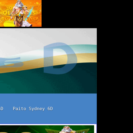
6D
Paito Sydney 6D