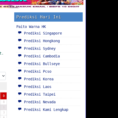
Prediksi Hari Ini
Paito Warna HK
Prediksi Singapore
Prediksi Hongkong
Prediksi Sydney
t.
Prediksi Cambodia
Prediksi Bullseye
Prediksi Pcso
Prediksi Korea
Prediksi Laos
Prediksi Taipei
D
Prediksi Nevada
8
1
Prediksi Kami Lengkap
3
8