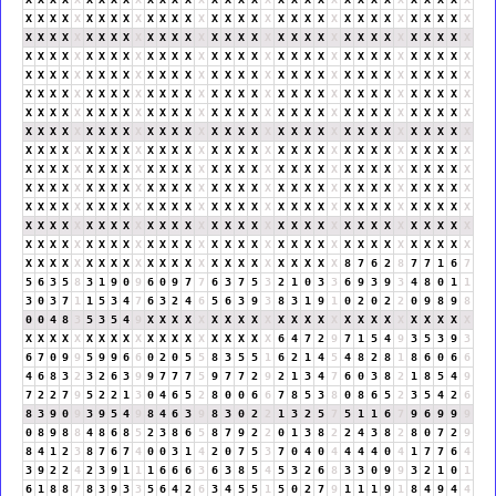
X
X
X
X
X
X
X
X
X
X
X
X
X
X
X
X
X
X
X
X
X
X
X
X
X
X
X
X
X
X
X
X
X
X
X
X
X
X
X
X
X
X
X
X
X
X
X
X
X
X
X
X
X
X
X
X
X
X
X
X
X
X
X
X
X
X
X
X
X
X
X
X
X
X
X
X
X
X
X
X
X
X
X
X
X
X
X
X
X
X
X
X
X
X
X
X
X
X
X
X
X
X
X
X
X
X
X
X
X
X
X
X
X
X
X
X
X
X
X
X
X
X
X
X
X
X
X
X
X
X
X
X
X
X
X
X
X
X
X
X
X
X
X
X
X
X
X
X
X
X
X
X
X
X
X
X
X
X
X
X
X
X
X
X
X
X
X
X
X
X
X
X
X
X
X
X
X
X
X
X
X
X
X
X
X
X
X
X
X
X
X
X
X
X
X
X
X
X
X
X
X
X
X
X
X
X
X
X
X
X
X
X
X
X
X
X
X
X
X
X
X
X
X
X
X
X
X
X
X
X
X
X
X
X
X
X
X
X
X
X
X
X
X
X
X
X
X
X
X
X
X
X
X
X
X
X
X
X
X
X
X
X
X
X
X
X
X
X
X
X
X
X
X
X
X
X
X
X
X
X
X
X
X
X
X
X
X
X
X
X
X
X
X
X
X
X
X
X
X
X
X
X
X
X
X
X
X
X
X
X
X
X
X
X
X
X
X
X
X
X
X
X
X
X
X
X
X
X
X
X
X
X
X
X
X
X
X
X
X
X
X
X
X
X
X
X
X
X
X
X
X
X
X
X
X
X
X
X
X
X
X
X
X
X
X
X
X
X
X
X
X
X
X
X
X
X
X
X
X
X
X
X
X
X
X
X
X
X
X
X
X
X
X
X
X
X
X
X
X
X
X
X
X
X
X
X
X
X
X
X
X
X
X
X
X
X
X
X
X
X
X
X
X
X
X
X
X
X
X
X
X
X
X
X
X
X
X
X
X
X
X
X
X
X
X
X
X
X
X
X
X
X
X
X
X
X
X
X
X
X
X
X
X
X
X
X
X
X
X
X
X
X
X
X
X
X
X
X
X
X
8
7
6
2
8
7
7
1
6
7
5
6
3
5
8
3
1
9
0
9
6
0
9
7
7
6
3
7
5
3
2
1
0
3
3
6
9
3
9
3
4
8
0
1
1
3
0
3
7
1
1
5
3
4
7
6
3
2
4
6
5
6
3
9
3
8
3
1
9
1
0
2
0
2
2
0
9
8
9
8
0
0
4
8
3
5
3
5
4
9
X
X
X
X
X
X
X
X
X
X
X
X
X
X
X
X
X
X
X
X
X
X
X
X
X
X
X
X
X
X
X
X
X
X
X
X
X
X
X
X
X
X
X
X
X
6
4
7
2
9
7
1
5
4
9
3
5
3
9
3
6
7
0
9
9
5
9
9
6
6
0
2
0
5
5
8
3
5
5
1
6
2
1
4
5
4
8
2
8
1
8
6
0
6
6
4
6
8
3
2
3
2
6
3
9
9
7
7
7
5
9
7
7
2
9
2
1
3
4
7
6
0
3
8
2
1
8
5
4
9
7
2
2
7
9
5
2
2
1
3
0
4
6
5
2
8
0
0
6
6
7
8
5
3
8
0
8
6
5
2
3
5
4
2
6
8
3
9
0
9
3
9
5
4
9
8
4
6
3
9
8
3
0
2
2
1
3
2
5
7
5
1
1
6
7
9
6
9
9
9
0
8
9
8
8
4
8
6
8
5
2
3
8
6
5
8
7
9
2
2
0
1
3
8
2
2
4
3
8
2
8
0
7
2
9
8
4
1
2
3
8
7
6
7
4
0
0
3
1
4
2
0
7
5
3
7
0
4
0
4
4
4
4
0
4
1
7
7
6
4
3
9
2
2
4
2
3
9
1
1
1
6
6
6
3
6
3
8
5
4
5
3
2
6
8
3
3
0
9
9
3
2
1
0
1
6
1
8
8
7
8
3
9
3
3
5
6
4
2
6
3
4
5
5
1
5
0
2
7
9
1
1
1
9
1
8
4
9
4
4