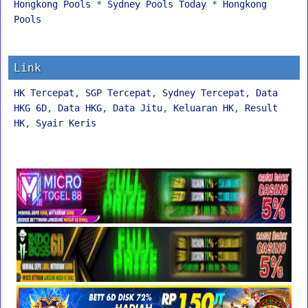
Hongkong Pools
*
Sydney Pools Today
*
Hongkong
Pools
Link
HK Tercepat
,
SGP Tercepat
,
Sydney Tercepat
,
Data
HKG 6D
,
Data HKG
,
Data Jitu
,
Keluaran HK
,
Result
HK
,
Syair Keris