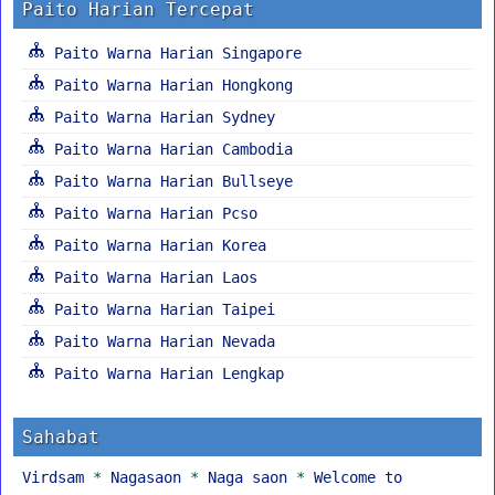
Paito Harian Tercepat
Paito Warna Harian Singapore
Paito Warna Harian Hongkong
Paito Warna Harian Sydney
Paito Warna Harian Cambodia
Paito Warna Harian Bullseye
Paito Warna Harian Pcso
Paito Warna Harian Korea
Paito Warna Harian Laos
Paito Warna Harian Taipei
Paito Warna Harian Nevada
Paito Warna Harian Lengkap
Sahabat
Virdsam
*
Nagasaon
*
Naga saon
*
Welcome to