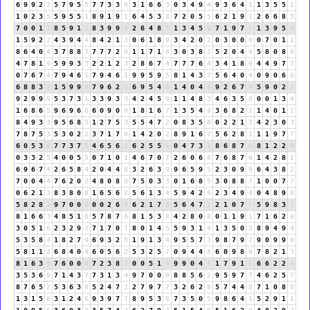
6
9
9
2
2
5
7
9
5
5
7
7
3
3
6
3
1
6
6
3
0
3
4
9
4
9
3
6
4
1
1
3
5
5
1
1
0
2
3
5
5
9
5
5
1
8
9
1
9
1
6
4
5
3
8
7
2
0
5
5
6
2
1
9
1
2
6
6
8
5
7
0
0
1
1
8
5
9
1
1
8
3
9
9
9
2
6
4
8
3
1
3
4
5
9
7
1
9
7
7
1
3
9
5
5
1
5
9
2
2
4
3
9
4
4
8
4
2
1
3
0
6
1
8
9
3
4
2
0
2
0
3
0
0
0
0
7
0
1
1
8
6
4
0
4
3
7
8
8
7
7
7
7
2
9
1
1
7
1
8
3
0
3
8
2
5
2
0
4
4
5
8
0
8
8
4
7
8
1
9
5
9
9
3
3
2
2
1
2
3
2
8
6
7
4
7
7
7
6
4
3
4
1
8
9
4
4
9
7
7
0
7
6
7
4
7
9
4
6
1
7
9
4
6
1
9
9
5
9
5
8
1
4
3
7
5
6
4
0
4
0
9
0
6
6
6
8
8
3
2
1
5
9
9
9
7
9
6
2
8
6
9
5
4
9
1
4
0
4
4
9
2
6
7
4
5
9
0
2
2
9
2
9
9
9
5
3
7
3
1
3
3
9
3
3
4
2
4
5
9
1
1
4
8
3
4
6
3
5
8
0
0
1
3
4
1
6
8
6
5
9
6
9
6
6
6
0
9
0
9
1
8
1
6
7
1
3
5
4
9
3
6
8
2
1
1
4
0
1
1
8
4
9
3
3
9
5
6
8
5
1
2
7
5
3
5
5
4
7
2
0
8
3
5
8
0
2
2
1
3
4
2
3
0
3
7
8
7
5
3
5
3
0
2
2
3
7
1
7
8
1
4
2
0
2
8
9
1
6
7
5
6
2
8
1
1
1
9
7
7
6
0
5
3
8
7
7
3
7
1
4
6
5
6
2
6
2
5
5
1
0
4
7
3
1
8
6
8
7
6
8
1
2
2
4
0
3
3
2
5
4
0
0
5
5
0
7
1
0
1
4
6
7
0
7
2
6
0
6
6
7
6
8
7
6
1
4
2
8
1
6
9
6
7
4
2
6
5
8
4
2
0
4
4
8
3
2
6
3
9
9
6
5
9
5
2
3
0
9
9
6
4
3
8
2
7
0
0
4
4
7
6
2
0
2
4
8
0
8
8
7
5
0
3
3
0
1
6
8
5
3
0
8
8
7
1
0
0
7
7
0
6
2
1
3
8
3
8
0
8
1
6
5
6
2
5
6
1
3
4
5
9
4
2
6
2
3
4
9
4
0
4
8
9
8
5
8
2
8
1
9
7
0
0
0
0
0
2
6
8
6
2
1
7
8
5
6
4
7
2
2
1
0
7
7
5
9
8
3
2
8
1
6
6
3
4
8
5
1
6
5
7
8
7
6
8
1
5
3
8
4
2
8
0
8
0
1
1
9
1
7
1
6
2
8
3
0
5
1
6
2
3
2
9
2
7
1
7
0
7
8
0
1
4
5
5
9
3
1
4
1
3
5
0
5
8
9
4
9
4
5
3
5
8
4
1
8
2
7
9
6
9
3
2
5
1
9
1
3
4
9
5
5
7
3
9
8
7
9
7
9
0
9
9
9
5
8
1
1
2
6
8
4
0
4
6
0
5
6
2
5
3
2
5
7
0
9
4
4
8
6
0
9
8
8
7
8
2
1
3
8
1
6
3
9
7
6
0
0
0
7
2
3
8
2
0
0
5
1
6
9
9
0
4
4
1
7
9
1
1
6
6
2
2
4
3
5
3
6
9
7
1
4
3
7
7
3
1
3
4
9
7
0
0
0
8
8
5
6
2
9
5
9
7
7
4
6
2
5
7
8
7
6
5
2
5
3
6
3
9
5
2
4
7
2
2
7
9
7
7
3
2
6
2
8
5
7
4
4
8
7
1
0
8
8
1
3
1
5
6
3
1
2
4
6
9
3
9
7
7
8
9
5
3
8
7
3
5
0
5
9
8
6
4
1
5
2
9
1
1