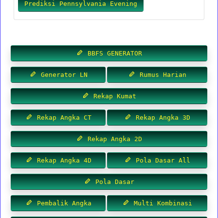
Prediksi Pennsylvania Evening
BBFS GENERATOR
Generator LN
Rumus Harian
Rekap Kumat
Rekap Angka CT
Rekap Angka 3D
Rekap Angka 2D
Rekap Angka 4D
Pola Dasar All
Pola Dasar
Pembalik Angka
Multi Kombinasi