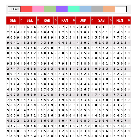
CLEAR
SEN
SEL
RAB
KAM
JUM
SAB
MIN
D
D
D
D
D
D
D
1
0
1
1
2
1
6
0
6
6
6
2
2
5
7
5
7
7
2
9
2
4
4
1
5
3
9
1
1
2
0
1
5
3
8
2
3
9
4
4
2
1
4
0
4
8
0
4
3
7
9
2
3
9
3
8
7
0
2
2
3
3
6
1
7
5
4
3
5
8
6
6
9
9
9
0
5
4
4
8
8
6
8
9
8
1
3
3
5
8
8
8
0
2
2
5
7
4
9
4
7
7
7
6
4
9
0
4
1
5
8
2
6
9
6
9
3
1
9
1
9
4
5
5
1
4
5
0
7
7
6
1
9
5
5
3
2
1
5
6
8
4
8
6
5
5
3
5
6
2
0
2
9
0
9
6
1
9
7
7
6
2
0
6
6
7
5
6
2
8
0
7
5
5
1
0
2
5
5
1
8
2
1
2
3
4
8
1
6
7
6
8
5
7
3
2
7
5
9
5
0
8
2
4
6
8
4
7
2
9
7
9
8
3
2
1
2
8
1
9
3
1
9
1
1
8
1
5
9
5
4
5
5
8
4
8
6
7
4
2
3
0
8
9
8
9
2
6
4
1
9
4
4
3
7
6
9
1
4
5
7
9
8
8
7
7
8
8
0
8
8
4
0
1
1
7
3
0
9
9
2
7
4
7
2
7
6
6
8
5
9
2
4
3
7
6
8
8
1
9
7
2
2
8
1
0
0
2
3
5
3
1
7
3
1
8
9
9
7
7
0
4
5
8
4
2
6
2
4
6
2
3
3
1
4
1
7
2
1
3
9
2
4
7
2
2
2
2
8
1
9
7
0
5
5
1
6
9
6
6
8
8
2
5
7
3
8
5
3
8
6
4
1
8
9
0
0
7
0
7
5
3
5
3
8
1
2
2
4
6
5
8
4
1
5
0
0
1
6
7
8
8
7
9
7
6
4
4
9
4
6
7
1
7
8
8
7
3
5
8
4
8
4
5
9
8
3
3
8
2
2
7
0
3
3
5
7
9
3
3
6
3
6
7
4
0
8
7
8
6
6
0
9
0
9
1
9
7
5
3
6
0
6
0
6
6
1
9
8
8
1
4
0
3
3
6
1
0
3
3
7
4
9
5
5
7
7
7
5
3
7
9
3
9
3
4
7
7
1
8
3
5
9
2
2
5
9
8
9
8
9
7
3
6
9
3
1
3
0
3
4
8
9
2
2
5
6
8
2
1
1
4
6
9
6
6
2
7
9
7
1
9
1
6
7
1
7
3
4
7
8
3
3
4
7
4
3
2
8
1
5
5
1
4
5
4
7
0
1
1
8
1
6
6
3
7
9
6
3
9
5
0
5
3
8
1
0
3
5
8
5
5
3
0
3
2
6
5
0
5
1
9
7
1
8
5
2
8
6
5
2
6
6
0
6
8
9
0
4
4
4
2
0
9
9
6
4
5
6
2
4
3
2
2
4
1
3
8
3
2
8
6
9
5
5
4
0
4
7
2
3
0
8
9
8
1
6
6
4
1
7
6
2
7
9
3
3
7
1
8
5
8
5
6
2
9
6
1
4
5
3
8
4
1
5
7
7
7
0
7
0
8
8
4
3
0
7
8
8
7
9
7
0
8
8
3
7
0
2
2
1
5
6
4
1
7
2
8
7
6
1
0
3
0
3
4
3
9
6
6
2
2
5
4
9
1
0
3
3
6
6
2
3
4
7
2
1
0
8
8
1
5
9
1
1
6
3
7
6
4
9
3
1
0
1
3
2
8
2
1