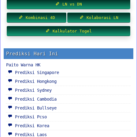
LN vs DN
Kombinasi 4D
Kolaborasi LN
Kalkulator Togel
Prediksi Hari Ini
Paito Warna HK
Prediksi Singapore
Prediksi Hongkong
Prediksi Sydney
Prediksi Cambodia
Prediksi Bullseye
Prediksi Pcso
Prediksi Korea
Prediksi Laos