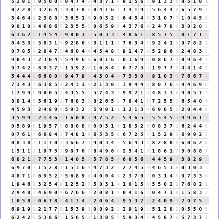
5
2
9
1
1
9
5
0
0
0
0
4
7
4
2
4
3
7
1
8
9
1
5
6
2
9
1
3
3
6
0
5
1
0
1
0
2
2
8
1
3
2
6
4
1
3
8
7
8
6
8
4
1
6
7
1
4
1
9
1
5
6
4
4
8
6
5
7
9
7
3
4
6
4
1
2
3
8
8
7
3
6
5
1
6
9
0
3
2
5
6
4
5
4
9
3
1
0
7
7
1
0
4
5
9
9
0
1
0
1
4
6
8
6
5
2
3
5
5
1
0
6
5
9
5
4
3
7
6
4
2
4
7
8
6
3
0
2
0
2
6
1
6
2
8
1
4
5
4
9
9
8
0
1
1
5
0
3
3
6
4
8
6
1
7
8
5
7
5
3
8
1
7
1
8
8
4
5
3
8
5
8
3
1
4
9
2
8
0
8
3
1
1
1
2
7
6
3
4
7
9
2
4
1
5
9
7
8
2
1
0
7
8
5
4
2
8
4
7
2
4
6
0
4
4
4
5
4
8
3
9
1
4
7
2
5
2
9
6
6
2
4
8
3
2
9
0
4
3
7
2
3
0
4
4
5
4
9
6
6
6
0
1
6
7
0
3
6
9
6
0
8
6
7
4
0
9
6
4
1
9
7
4
2
6
8
9
3
7
1
1
5
9
2
2
1
6
8
4
3
0
7
7
5
3
1
9
7
7
5
4
4
1
4
5
5
4
4
4
8
6
6
8
0
8
9
4
7
9
7
4
3
0
4
4
7
3
3
0
3
9
1
0
3
3
7
6
6
7
4
7
1
4
3
7
6
3
8
5
4
2
4
3
1
4
2
1
3
0
3
3
9
4
4
8
8
0
7
6
4
9
4
6
9
6
1
7
9
9
9
9
0
0
5
5
4
3
5
5
1
5
7
4
3
7
9
9
2
1
3
4
8
3
3
6
9
0
5
7
3
8
8
1
4
5
5
6
1
9
1
7
6
8
3
2
8
2
6
5
2
7
8
4
1
5
7
2
5
5
1
6
5
4
0
4
4
5
9
3
3
2
4
8
9
8
5
9
3
2
5
5
9
9
1
1
1
2
1
3
4
6
9
6
5
2
2
0
4
4
8
3
5
9
9
9
2
1
4
6
1
1
6
0
8
8
9
7
5
2
7
5
4
6
5
2
5
5
4
5
9
9
9
6
1
7
0
5
8
9
8
1
9
5
7
3
8
8
0
8
8
0
0
3
1
4
1
8
3
2
5
0
8
3
7
1
6
2
4
4
8
0
7
6
1
7
6
6
8
4
3
7
4
8
1
9
6
5
3
5
8
6
7
2
5
7
1
5
2
9
2
6
9
9
2
2
0
8
3
8
2
1
1
7
0
7
3
6
6
7
4
9
0
3
4
7
5
6
4
3
7
8
2
8
0
8
6
0
6
2
8
1
5
1
1
2
1
9
7
5
3
9
8
7
0
7
8
4
9
6
6
2
5
4
1
5
1
8
6
1
7
3
0
8
8
7
6
8
2
1
3
7
7
5
3
8
1
4
0
5
5
5
7
8
5
4
6
0
5
6
2
4
4
5
9
5
3
8
2
9
2
6
9
7
0
7
1
5
2
8
1
1
5
3
6
9
4
7
3
2
5
2
7
4
5
9
4
6
5
3
8
0
3
0
3
3
4
8
7
1
8
6
9
5
2
7
5
6
8
9
8
4
0
0
4
4
2
3
7
0
7
0
3
1
4
5
9
7
3
3
6
1
9
4
6
1
3
2
5
4
9
1
2
5
2
7
5
8
3
1
4
1
0
1
5
6
5
5
0
2
2
7
6
8
2
1
2
9
4
8
3
4
6
9
0
9
6
7
6
6
3
2
0
8
1
9
0
4
1
6
7
0
4
7
1
8
1
5
8
3
2
1
0
5
8
4
0
6
7
8
6
4
1
3
4
7
2
0
6
4
1
9
5
3
2
5
2
4
0
9
9
2
9
7
5
3
6
9
1
9
1
2
1
7
7
5
1
5
3
9
3
0
8
9
2
2
2
9
1
9
1
5
1
2
8
1
0
5
5
0
5
6
2
4
2
6
5
3
8
6
5
1
5
6
5
2
1
3
0
5
5
5
9
3
4
7
4
5
8
7
6
5
7
3
7
1